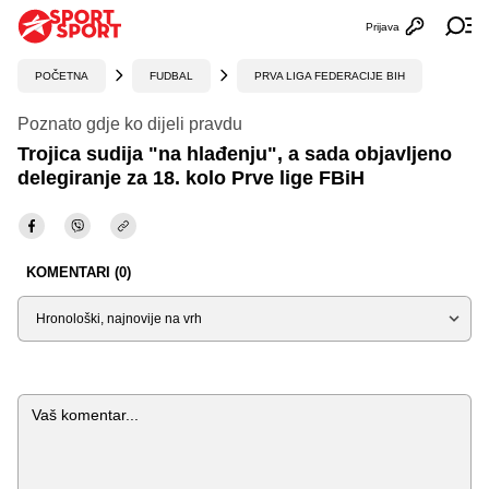
Prijava
Otvori profi
Ot
POČETNA
FUDBAL
PRVA LIGA FEDERACIJE BIH
Poznato gdje ko dijeli pravdu
Trojica sudija "na hlađenju", a sada objavljeno
delegiranje za 18. kolo Prve lige FBiH
KOMENTARI (0)
Sortiraj
Komentar