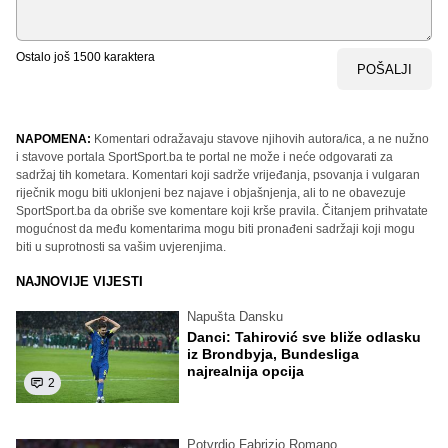
Ostalo još
1500
karaktera
POŠALJI
NAPOMENA:
Komentari odražavaju stavove njihovih autora/ica, a ne nužno
i stavove portala SportSport.ba te portal ne može i neće odgovarati za
sadržaj tih kometara. Komentari koji sadrže vrijeđanja, psovanja i vulgaran
riječnik mogu biti uklonjeni bez najave i objašnjenja, ali to ne obavezuje
SportSport.ba da obriše sve komentare koji krše pravila. Čitanjem prihvatate
mogućnost da među komentarima mogu biti pronađeni sadržaji koji mogu
biti u suprotnosti sa vašim uvjerenjima.
NAJNOVIJE VIJESTI
Napušta Dansku
Danci: Tahirović sve bliže odlasku
iz Brondbyja, Bundesliga
najrealnija opcija
2
Potvrdio Fabrizio Romano