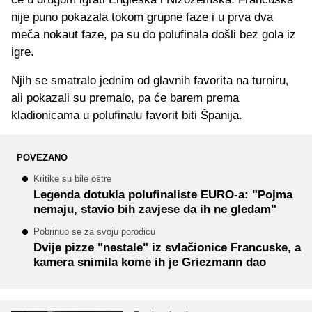
nije puno pokazala tokom grupne faze i u prva dva
meča nokaut faze, pa su do polufinala došli bez gola iz
igre.
Njih se smatralo jednim od glavnih favorita na turniru,
ali pokazali su premalo, pa će barem prema
kladionicama u polufinalu favorit biti Španija.
POVEZANO
Kritike su bile oštre
Legenda dotukla polufinaliste EURO-a: "Pojma
nemaju, stavio bih zavjese da ih ne gledam"
Pobrinuo se za svoju porodicu
Dvije pizze "nestale" iz svlačionice Francuske, a
kamera snimila kome ih je Griezmann dao