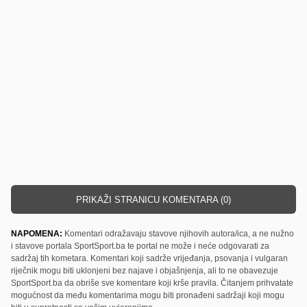
PRIKAŽI STRANICU KOMENTARA (0)
NAPOMENA:
Komentari odražavaju stavove njihovih autora/ica, a ne nužno
i stavove portala SportSport.ba te portal ne može i neće odgovarati za
sadržaj tih kometara. Komentari koji sadrže vrijeđanja, psovanja i vulgaran
riječnik mogu biti uklonjeni bez najave i objašnjenja, ali to ne obavezuje
SportSport.ba da obriše sve komentare koji krše pravila. Čitanjem prihvatate
mogućnost da među komentarima mogu biti pronađeni sadržaji koji mogu