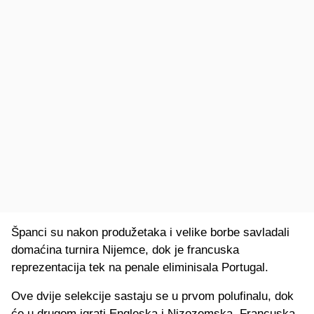
Španci su nakon produžetaka i velike borbe savladali
domaćina turnira Nijemce, dok je francuska
reprezentacija tek na penale eliminisala Portugal.
Ove dvije selekcije sastaju se u prvom polufinalu, dok
će u drugom igrati Engleska i Nizozemska. Francuska