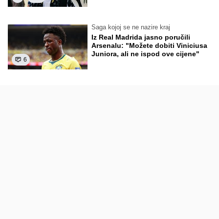
Saga kojoj se ne nazire kraj
Iz Real Madrida jasno poručili
Arsenalu: "Možete dobiti Viniciusa
Juniora, ali ne ispod ove cijene"
6