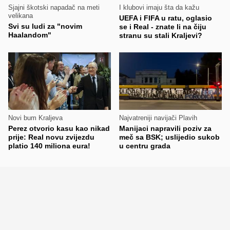
Sjajni škotski napadač na meti
I klubovi imaju šta da kažu
velikana
UEFA i FIFA u ratu, oglasio
Svi su ludi za "novim
se i Real - znate li na čiju
Haalandom"
stranu su stali Kraljevi?
Novi bum Kraljeva
Najvatreniji navijači Plavih
Perez otvorio kasu kao nikad
Manijaci napravili poziv za
prije: Real novu zvijezdu
meč sa BSK; uslijedio sukob
platio 140 miliona eura!
u centru grada