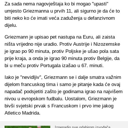
Za sada nema nagovještaja ko bi mogao "upasti"
umjesto Griezmanna u prvih 11, ali sigurno je da će to
biti neko ko će imati veća zaduženja u defanzivnom
dijelu.
Griezmann je upisao pet nastupa na Euru, ali zaista
ništa vrijedno nije uradio. Protiv Austrije i Nizozemske
je igrao po 90 minuta, protiv Poljske je ušao pola sata
prije kraja, a onda je igrao 90 minuta protiv Belgije, da
bi u meču protiv Portugala izašao u 67. minuti.
Iako je "nevidljiv", Griezmann se i dalje smatra važnim
dijelom francuskog tima i samo je pitanje kada će ovaj
napadač podsjetiti zašto je godinama igrao na najvišem
nivou u evropskom fudbalu. Uostalom, Griezmann je
bivši svjetski prvak s Francuskom i prvo ime jakog
Atletico Madrida.
Iznenadio sve odabirom izvođača