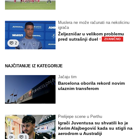
Muslera ne može računati na nekolicinu
igrača
Željezničar u velikom problemu
·
pred sutrašnji duel
ZVANIČNO
2
NAJČITANIJE IZ KATEGORIJE
Jačaju tim
Barcelona oborila rekord novim
ulaznim transferom
Prelijepe scene u Perthu
Igrači Juventusa su shvatili ko je
Kerim Alajbegović kada su stigli na
aerodrom u Australiji
1