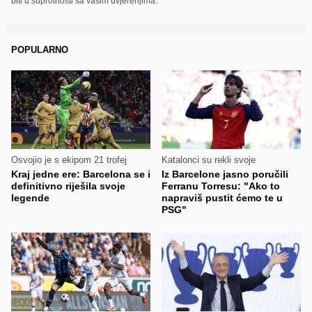
biti u suprotnosti sa vašim uvjerenjima.
POPULARNO
Osvojio je s ekipom 21 trofej
Katalonci su rekli svoje
Kraj jedne ere: Barcelona se i
Iz Barcelone jasno poručili
definitivno riješila svoje
Ferranu Torresu: "Ako to
legende
napraviš pustit ćemo te u
PSG"