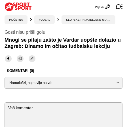
Prijava
Otvori profi
Ot
POČETNA
FUDBAL
KLUPSKE PRIJATELJSKE UTAKMICE
Gosti nisu prišli golu
Mnogi se pitaju zašto je Vardar uopšte dolazio u
Zagreb: Dinamo im očitao fudbalsku lekciju
KOMENTARI (0)
Sortiraj
Komentar