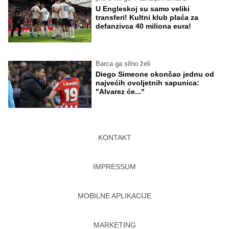
U Engleskoj su samo veliki
transferi! Kultni klub plaća za
defanzivca 40 miliona eura!
Barca ga silno želi
Diego Simeone okončao jednu od
najvećih ovoljetnih sapunica:
"Alvarez će..."
KONTAKT
IMPRESSUM
MOBILNE APLIKACIJE
MARKETING