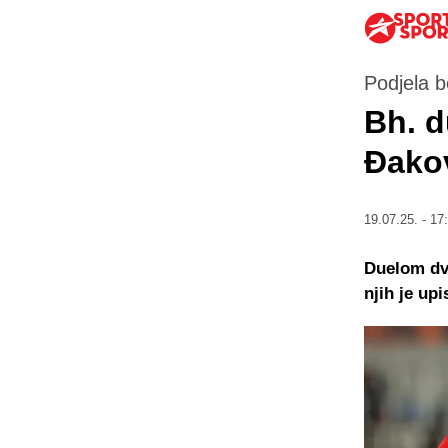
Podjela 
Bh. d
Đakov
19.07.25. - 17
Duelom dva
njih je upi