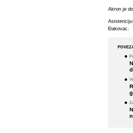
Akron je do
Asistenciju
Đakovac.
POVEZ
Po
N
d
Ve
R
g
Z
N
n