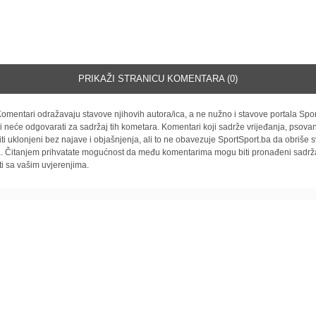
PRIKAŽI STRANICU KOMENTARA (0)
omentari odražavaju stavove njihovih autora/ica, a ne nužno i stavove portala Spor
i neće odgovarati za sadržaj tih kometara. Komentari koji sadrže vrijeđanja, psovan
iti uklonjeni bez najave i objašnjenja, ali to ne obavezuje SportSport.ba da obriše
la. Čitanjem prihvatate mogućnost da među komentarima mogu biti pronađeni sadrža
ti sa vašim uvjerenjima.