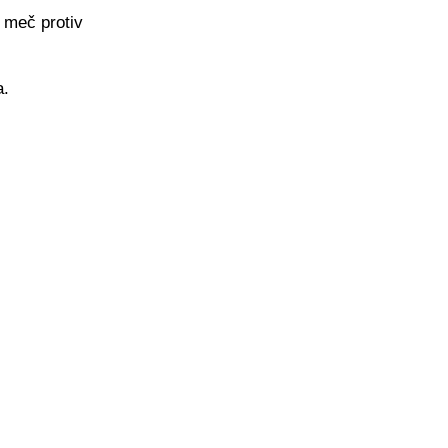
 meč protiv
a.