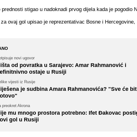
 prednosti stigao u nadoknadi prvog dijela kada je pogodio 
 za ovaj gol upisao je reprezentativac Bosne i Hercegovine, 
ANO
tpisuje novi ugovor
išta od povratka u Sarajevo: Amar Rahmanović i
efinitnivno ostaje u Rusiji
like vijesti iz Rusije
iješena je sudbina Amara Rahmanovića? "Sve će bit
otovo"
a preokret Akrona
ije mu mnogo prostora potrebno: Ifet Đakovac post
ovi gol u Rusiji