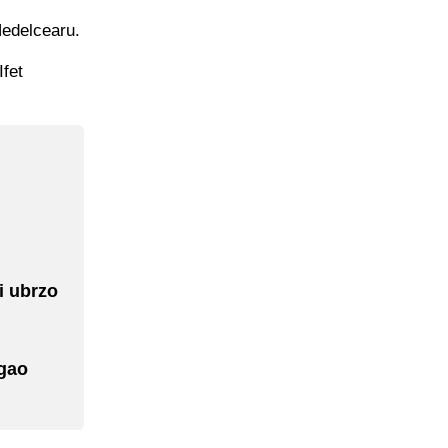
Nedelcearu.
Ifet
i ubrzo
igao