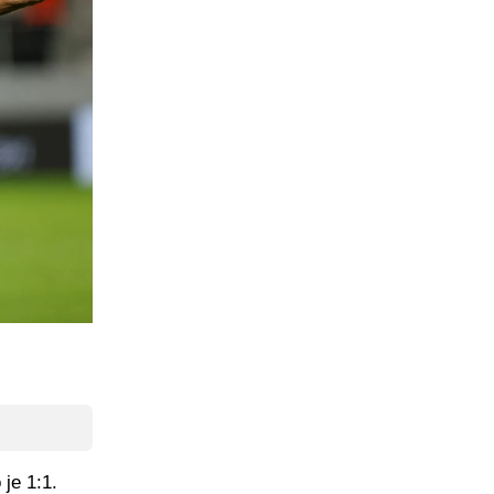
 je 1:1.