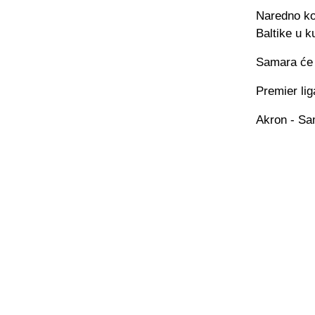
Naredno ko
Baltike u k
Samara će 
Premier lig
Akron - Sa