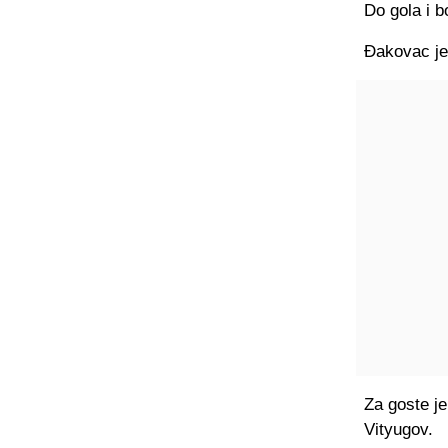
Do gola i b
Đakovac je
Za goste j
Vityugov.