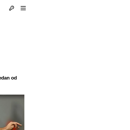
Otvori profil
Otvori meni
jedan od