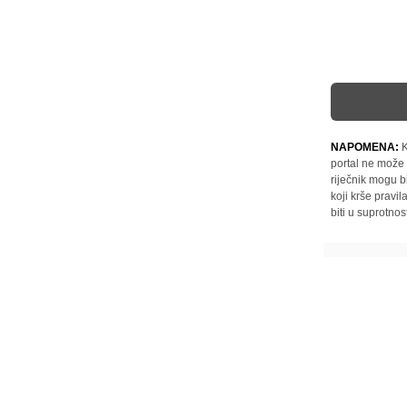
NAPOMENA:
K
portal ne može 
riječnik mogu b
koji krše pravi
biti u suprotnos