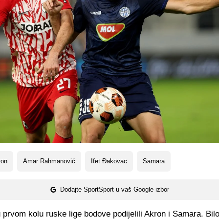
ron
Amar Rahmanović
Ifet Đakovac
Samara
Dodajte SportSport u vaš Google izbor
prvom kolu ruske lige bodove podijelili Akron i Samara. Bilo