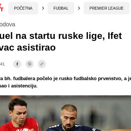
POČETNA
FUDBAL
PREMIER LEAGUE
bodova
uel na startu ruske lige, Ifet
ac asistirao
:43,
 bh. fudbalera počelo je rusko fudbalsko prvenstvo, a 
sao i asistenciju.