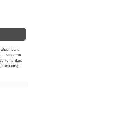
tSport.ba te
ja i vulgaran
 sve komentare
ji koji mogu