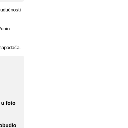
Budućnosti
Rubin
 napadača.
 u foto
robudio