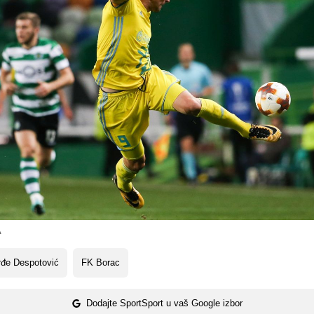
A
rđe Despotović
FK Borac
Dodajte SportSport u vaš Google izbor