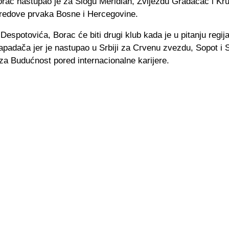
rac nastupao je za Slogu Meridian, Zvijezdu Gradačac i Kru
u redove prvaka Bosne i Hercegovine.
 Despotovića, Borac će biti drugi klub kada je u pitanju regij
padača jer je nastupao u Srbiji za Crvenu zvezdu, Sopot i S
za Budućnost pored internacionalne karijere.