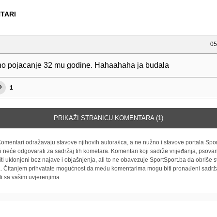
TARI
05
jno pojacanje 32 mu godine. Hahaahaha ja budala
1
PRIKAŽI STRANICU KOMENTARA (1)
omentari odražavaju stavove njihovih autora/ica, a ne nužno i stavove portala Spor
i neće odgovarati za sadržaj tih kometara. Komentari koji sadrže vrijeđanja, psovan
iti uklonjeni bez najave i objašnjenja, ali to ne obavezuje SportSport.ba da obriše
la. Čitanjem prihvatate mogućnost da među komentarima mogu biti pronađeni sadrža
ti sa vašim uvjerenjima.