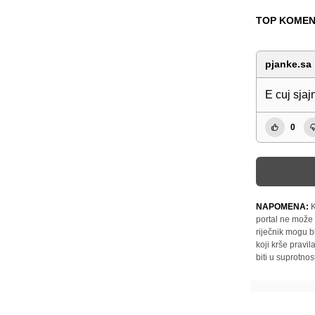
TOP KOMEN
pjanke.sa
E cuj sja
0
NAPOMENA:
K
portal ne može 
riječnik mogu b
koji krše pravi
biti u suprotnos