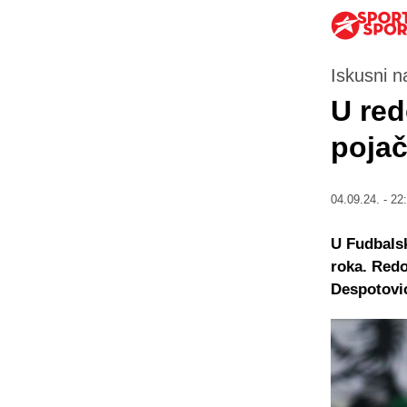
Iskusni n
U red
pojač
04.09.24. - 22
U Fudbalsk
roka. Redo
Despotović