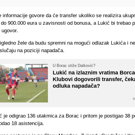
informacije govore da će transfer ukoliko se realizira ukupn
do 900.000 eura u zavisnosti od bonusa, a Lukić bi trebao p
 ugovor.
igledno žele da budu spremni na mogući odlazak Lukića i ne
slučaju na poziciji napadača.
U Borac stiže Datković?
Lukić na izlaznim vratima Borca
Klubovi dogovorili transfer, ček
odluka napadača?
0
ć je odigrao 136 utakmica za Borac i pritom je postigao 38
odao 18 asistencija.