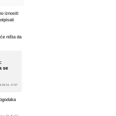
o iznositi
otpisati
će ništa da
:
a se
4.09.24. 17:07
 pogodaka