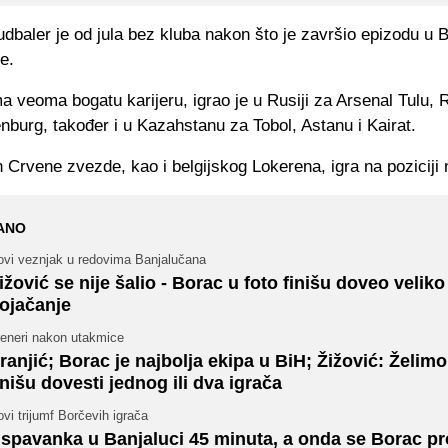
dbaler je od jula bez kluba nakon što je završio epizodu u 
e.
a veoma bogatu karijeru, igrao je u Rusiji za Arsenal Tulu, 
burg, također i u Kazahstanu za Tobol, Astanu i Kairat.
an Crvene zvezde, kao i belgijskog Lokerena, igra na poziciji
ANO
ovi veznjak u redovima Banjalučana
ižović se nije šalio - Borac u foto finišu doveo veliko
ojačanje
reneri nakon utakmice
ranjić; Borac je najbolja ekipa u BiH; Žižović: Želimo
inišu dovesti jednog ili dva igrača
vi trijumf Borčevih igrača
spavanka u Banjaluci 45 minuta, a onda se Borac p