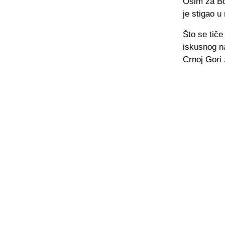
Osim za Bo
je stigao 
Što se tiče
iskusnog na
Crnoj Gori 