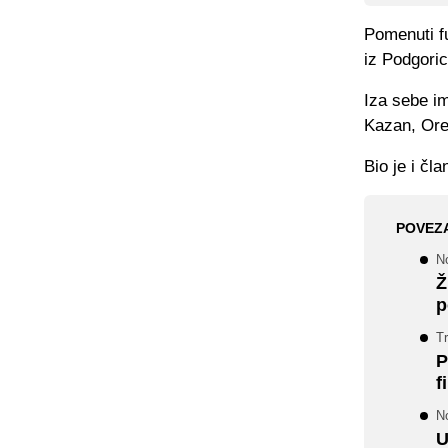
Pomenuti fu
iz Podgoric
Iza sebe im
Kazan, Oren
Bio je i čl
POVEZ
N
Ž
p
T
P
f
No
U