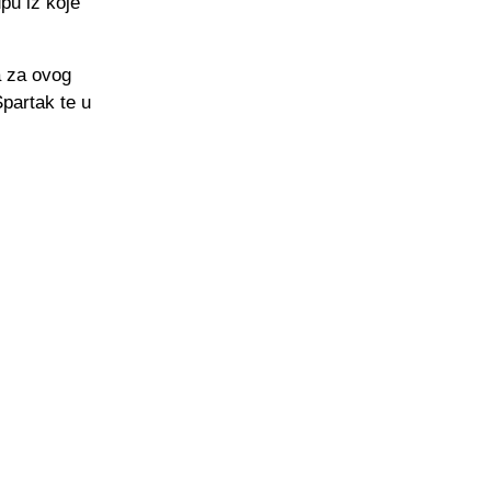
pu iz koje
a za ovog
partak te u