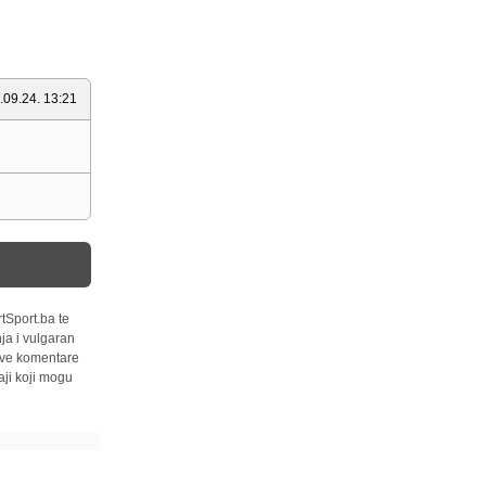
.09.24. 13:21
tSport.ba te
ja i vulgaran
 sve komentare
ji koji mogu