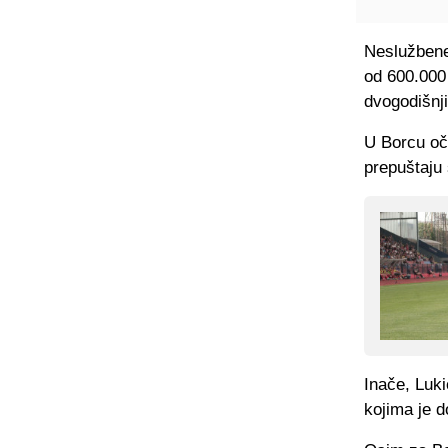
Neslužbene 
od 600.000 
dvogodišnji
U Borcu oč
prepuštaju 
Inače, Luki
kojima je d