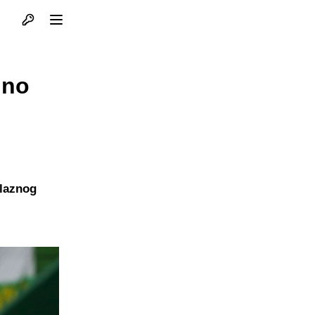
Otvori profil
Otvori meni
jno
elaznog