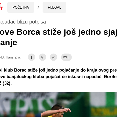
POČETNA
FUDBAL
apadač blizu potpisa
ove Borca stiže još jedno sja
anje
:43,
Haris Zilić
1
i klub Borac stiže još jedno pojačanje do kraja ovog pr
ve banjalučkog kluba pojačat će iskusni napadač, Đorđe
 (32).