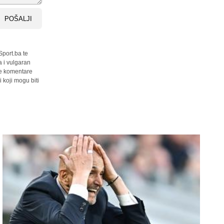
POŠALJI
Sport.ba te
a i vulgaran
sve komentare
 koji mogu biti