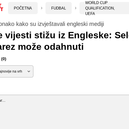
WORLD CUP
POČETNA
FUDBAL
QUALIFICATION,
UEFA
 onako kako su izvještavali engleski mediji
 vijesti stižu iz Engleske: Se
arez može odahnuti
(0)