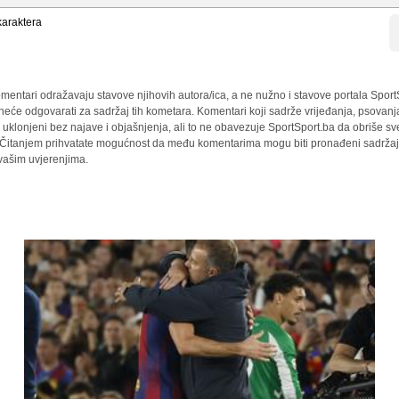
araktera
mentari odražavaju stavove njihovih autora/ica, a ne nužno i stavove portala Sport
 neće odgovarati za sadržaj tih kometara. Komentari koji sadrže vrijeđanja, psovanj
i uklonjeni bez najave i objašnjenja, ali to ne obavezuje SportSport.ba da obriše 
a. Čitanjem prihvatate mogućnost da među komentarima mogu biti pronađeni sadržaji
 vašim uvjerenjima.