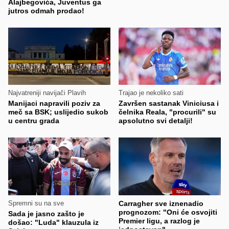
Alajbegovića, Juventus ga
jutros odmah prodao!
Najvatreniji navijači Plavih
Trajao je nekoliko sati
Manijaci napravili poziv za
Završen sastanak Viniciusa i
meč sa BSK; uslijedio sukob
čelnika Reala, "procurili" su
u centru grada
apsolutno svi detalji!
Spremni su na sve
Carragher sve iznenadio
prognozom: "Oni će osvojiti
Sada je jasno zašto je
Premier ligu, a razlog je
došao: "Luda" klauzula iz