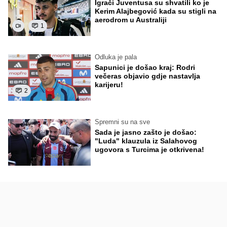
Igrači Juventusa su shvatili ko je
Kerim Alajbegović kada su stigli na
aerodrom u Australiji
1
Odluka je pala
Sapunici je došao kraj: Rodri
večeras objavio gdje nastavlja
karijeru!
2
Spremni su na sve
Sada je jasno zašto je došao:
"Luda" klauzula iz Salahovog
ugovora s Turcima je otkrivena!