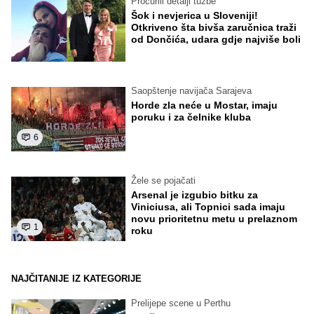
Procurili detalji tužbe
Šok i nevjerica u Sloveniji!
Otkriveno šta bivša zaručnica traži
od Dončića, udara gdje najviše boli
Saopštenje navijača Sarajeva
Horde zla neće u Mostar, imaju
poruku i za čelnike kluba
6
Žele se pojačati
Arsenal je izgubio bitku za
Viniciusa, ali Topnici sada imaju
novu prioritetnu metu u prelaznom
1
roku
NAJČITANIJE IZ KATEGORIJE
Prelijepe scene u Perthu