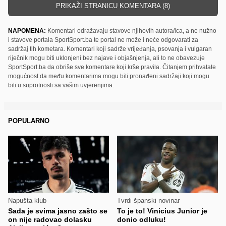
PRIKAŽI STRANICU KOMENTARA (8)
NAPOMENA:
Komentari odražavaju stavove njihovih autora/ica, a ne nužno
i stavove portala SportSport.ba te portal ne može i neće odgovarati za
sadržaj tih kometara. Komentari koji sadrže vrijeđanja, psovanja i vulgaran
riječnik mogu biti uklonjeni bez najave i objašnjenja, ali to ne obavezuje
SportSport.ba da obriše sve komentare koji krše pravila. Čitanjem prihvatate
mogućnost da među komentarima mogu biti pronađeni sadržaji koji mogu
biti u suprotnosti sa vašim uvjerenjima.
POPULARNO
Napušta klub
Tvrdi španski novinar
Sada je svima jasno zašto se
To je to! Vinicius Junior je
on nije radovao dolasku
donio odluku!