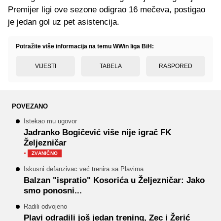
Premijer ligi ove sezone odigrao 16 mečeva, postigao
je jedan gol uz pet asistencija.
Potražite više informacija na temu WWin liga BiH:
VIJESTI
TABELA
RASPORED
POVEZANO
Istekao mu ugovor
Jadranko Bogičević više nije igrač FK
Željezničar
·
ZVANIČNO
Iskusni defanzivac već trenira sa Plavima
Balzan "ispratio" Kosorića u Željezničar: Jako
smo ponosni...
Radili odvojeno
Plavi odradili još jedan trening, Zec i Žerić