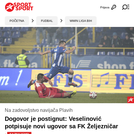
Prijava
Otvori profi
Ot
POČETNA
FUDBAL
WWIN LIGA BIH
Na zadovoljstvo navijača Plavih
Dogovor je postignut: Veselinović
potpisuje novi ugovor sa FK Željezničar