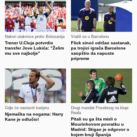
Nakon utakmice protiv Botosanija
Vratili se u Barcelonu
Trener U.Cluja potvrdio
Flick sinoć održao sastanak,
transfer Jove Lukića: "Želim
pa trojici igrača Barcelone
mu sve najbolje"
saopštio da napuste
pripreme
Gdje će nastaviti karijeru
Drugi mandat Posebnog na klupi
Reala
Njemačka na nogama: Harry
Pitali su ga šta misli o
Kane je odlučio!
Mourinhovom povratku u
Madrid: Stigao je odgovor o
kojem bruji Španija