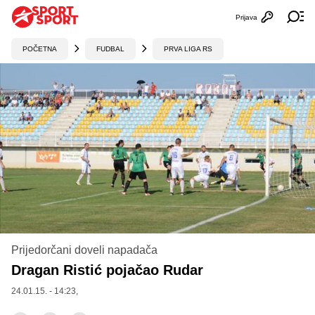
Prijava
Otvori profi
Ot
POČETNA
FUDBAL
PRVA LIGA RS
Prijedorčani doveli napadača
Dragan Ristić pojačao Rudar
24.01.15. - 14:23,