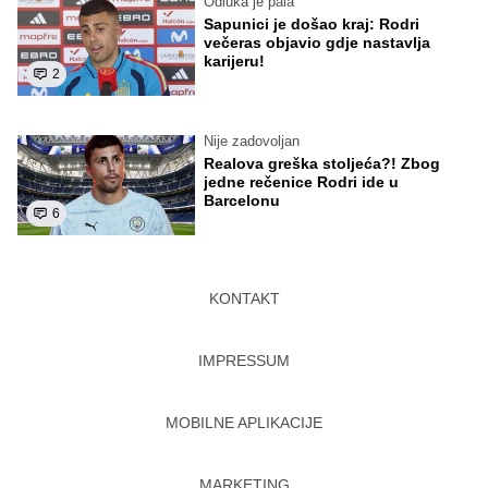
Odluka je pala
Sapunici je došao kraj: Rodri
večeras objavio gdje nastavlja
karijeru!
2
Nije zadovoljan
Realova greška stoljeća?! Zbog
jedne rečenice Rodri ide u
Barcelonu
6
KONTAKT
IMPRESSUM
MOBILNE APLIKACIJE
MARKETING