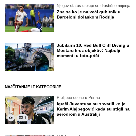
Njegov status u ekipi se drastično mijenja
Zna se ko je najveći gubitnik u
Barceloni dolaskom Rodrija
Jubilarni 10. Red Bull Cliff Diving u
Mostaru kroz objektiv: Najbolji
momenti u foto-priči
NAJČITANIJE IZ KATEGORIJE
Prelijepe scene u Perthu
Igrači Juventusa su shvatili ko je
Kerim Alajbegović kada su stigli na
aerodrom u Australiji
1