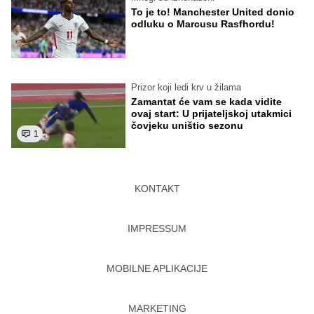
To je to! Manchester United donio
odluku o Marcusu Rasfhordu!
Prizor koji ledi krv u žilama
Zamantat će vam se kada vidite
ovaj start: U prijateljskoj utakmici
čovjeku uništio sezonu
1
KONTAKT
IMPRESSUM
MOBILNE APLIKACIJE
MARKETING