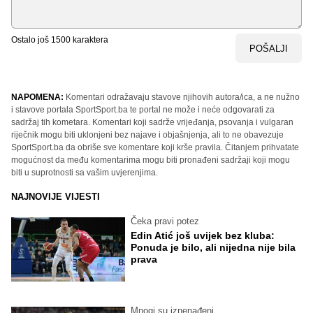
Ostalo još
1500
karaktera
POŠALJI
NAPOMENA:
Komentari odražavaju stavove njihovih autora/ica, a ne nužno
i stavove portala SportSport.ba te portal ne može i neće odgovarati za
sadržaj tih kometara. Komentari koji sadrže vrijeđanja, psovanja i vulgaran
riječnik mogu biti uklonjeni bez najave i objašnjenja, ali to ne obavezuje
SportSport.ba da obriše sve komentare koji krše pravila. Čitanjem prihvatate
mogućnost da među komentarima mogu biti pronađeni sadržaji koji mogu
biti u suprotnosti sa vašim uvjerenjima.
NAJNOVIJE VIJESTI
Čeka pravi potez
Edin Atić još uvijek bez kluba:
Ponuda je bilo, ali nijedna nije bila
prava
Mnogi su iznenađeni