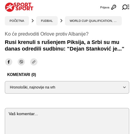
Prijava
Otvori profi
Ot
POČETNA
FUDBAL
WORLD CUP QUALIFICATION, UEFA
Ko će predvoditi Orlove protiv Albanije?
Rusi krenuli s rušenjem Piksija, a Srbi su mu
danas odredili sudbinu: "Dejan Stanković je..."
KOMENTARI (0)
Sortiraj
Komentar