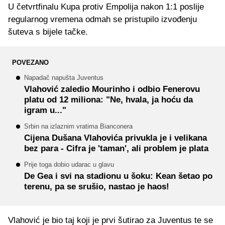
U četvrtfinalu Kupa protiv Empolija nakon 1:1 poslije
regularnog vremena odmah se pristupilo izvođenju
šuteva s bijele tačke.
POVEZANO
Napadač napušta Juventus
Vlahović zaledio Mourinho i odbio Fenerovu
platu od 12 miliona: "Ne, hvala, ja hoću da
igram u..."
Srbin na izlaznim vratima Bianconera
Cijena Dušana Vlahovića privukla je i velikana
bez para - Cifra je 'taman', ali problem je plata
Prije toga dobio udarac u glavu
De Gea i svi na stadionu u šoku: Kean šetao po
terenu, pa se srušio, nastao je haos!
Vlahović je bio taj koji je prvi šutirao za Juventus te se