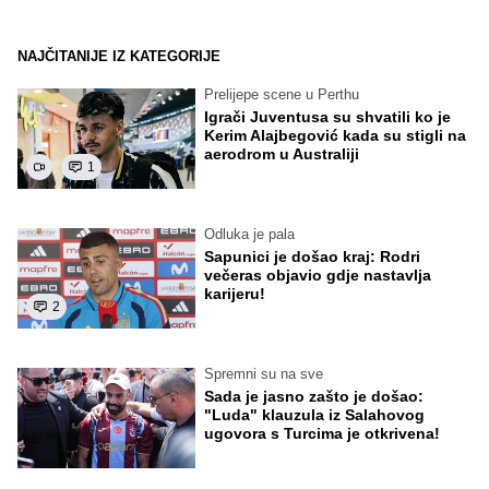
NAJČITANIJE IZ KATEGORIJE
Prelijepe scene u Perthu
Igrači Juventusa su shvatili ko je
Kerim Alajbegović kada su stigli na
aerodrom u Australiji
1
Odluka je pala
Sapunici je došao kraj: Rodri
večeras objavio gdje nastavlja
karijeru!
2
Spremni su na sve
Sada je jasno zašto je došao:
"Luda" klauzula iz Salahovog
ugovora s Turcima je otkrivena!