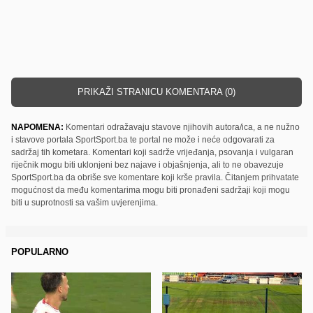
PRIKAŽI STRANICU KOMENTARA (0)
NAPOMENA:
Komentari odražavaju stavove njihovih autora/ica, a ne nužno
i stavove portala SportSport.ba te portal ne može i neće odgovarati za
sadržaj tih kometara. Komentari koji sadrže vrijeđanja, psovanja i vulgaran
riječnik mogu biti uklonjeni bez najave i objašnjenja, ali to ne obavezuje
SportSport.ba da obriše sve komentare koji krše pravila. Čitanjem prihvatate
mogućnost da među komentarima mogu biti pronađeni sadržaji koji mogu
biti u suprotnosti sa vašim uvjerenjima.
POPULARNO