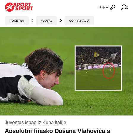
Prijava
Otvori profi
Ot
POČETNA
FUDBAL
COPPA ITALIA
Juventus ispao iz Kupa Italije
Apsolutni fijasko Dušana Vlahovića s