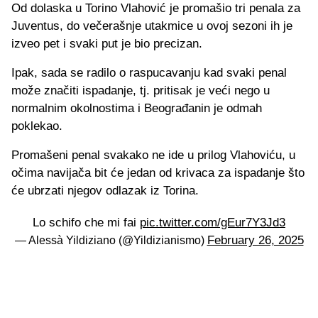
Od dolaska u Torino Vlahović je promašio tri penala za
Juventus, do večerašnje utakmice u ovoj sezoni ih je
izveo pet i svaki put je bio precizan.
Ipak, sada se radilo o raspucavanju kad svaki penal
može značiti ispadanje, tj. pritisak je veći nego u
normalnim okolnostima i Beograđanin je odmah
poklekao.
Promašeni penal svakako ne ide u prilog Vlahoviću, u
očima navijača bit će jedan od krivaca za ispadanje što
će ubrzati njegov odlazak iz Torina.
Lo schifo che mi fai
pic.twitter.com/gEur7Y3Jd3
February 26, 2025
— Alessà Yildiziano (@Yildizianismo)