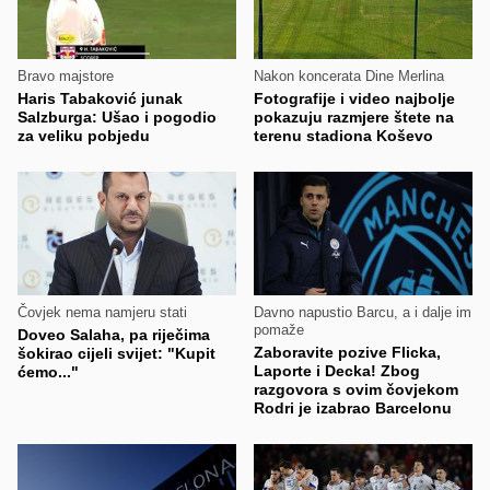
Bravo majstore
Nakon koncerata Dine Merlina
Haris Tabaković junak
Fotografije i video najbolje
Salzburga: Ušao i pogodio
pokazuju razmjere štete na
za veliku pobjedu
terenu stadiona Koševo
Čovjek nema namjeru stati
Davno napustio Barcu, a i dalje im
pomaže
Doveo Salaha, pa riječima
Zaboravite pozive Flicka,
šokirao cijeli svijet: "Kupit
Laporte i Decka! Zbog
ćemo..."
razgovora s ovim čovjekom
Rodri je izabrao Barcelonu