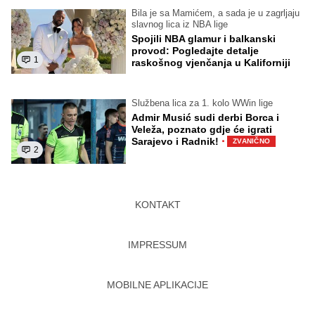
Bila je sa Mamićem, a sada je u zagrljaju
slavnog lica iz NBA lige
Spojili NBA glamur i balkanski
provod: Pogledajte detalje
1
raskošnog vjenčanja u Kaliforniji
Službena lica za 1. kolo WWin lige
Admir Musić sudi derbi Borca i
Veleža, poznato gdje će igrati
·
Sarajevo i Radnik!
ZVANIČNO
2
KONTAKT
IMPRESSUM
MOBILNE APLIKACIJE