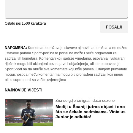
Ostalo još
1500
karaktera
POŠALJI
NAPOMENA:
Komentari odražavaju stavove njihovih autora/ica, a ne nužno
i stavove portala SportSport.ba te portal ne može i neće odgovarati za
sadržaj tih kometara. Komentari koji sadrže vrijeđanja, psovanja i vulgaran
riječnik mogu biti uklonjeni bez najave i objašnjenja, ali to ne obavezuje
SportSport.ba da obriše sve komentare koji krše pravila. Čitanjem prihvatate
mogućnost da među komentarima mogu biti pronađeni sadržaji koji mogu
biti u suprotnosti sa vašim uvjerenjima.
NAJNOVIJE VIJESTI
Zna se gdje će igrati iduće sezone
Mediji u Španiji jutros objavili ono
što se čekalo sedmicama: Vinicius
Junior je odlučio!