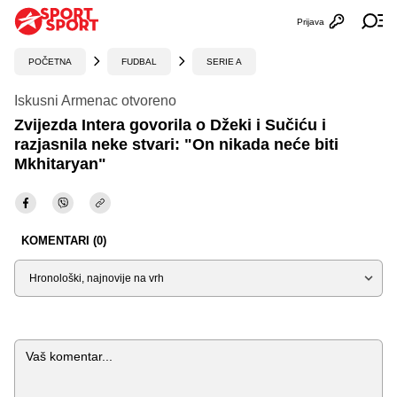
Prijava
Otvori profi
Ot
POČETNA
FUDBAL
SERIE A
Iskusni Armenac otvoreno
Zvijezda Intera govorila o Džeki i Sučiću i
razjasnila neke stvari: "On nikada neće biti
Mkhitaryan"
KOMENTARI (0)
Sortiraj
Komentar