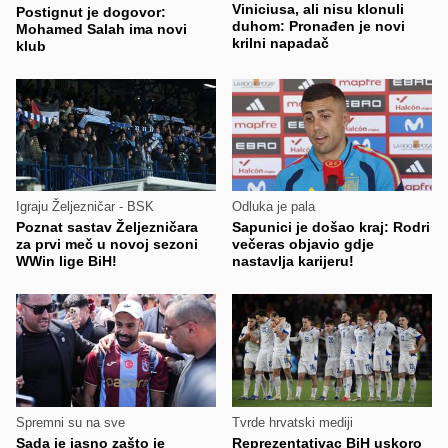
Viniciusa, ali nisu klonuli
Postignut je dogovor:
duhom: Pronađen je novi
Mohamed Salah ima novi
krilni napadač
klub
Igraju Željezničar - BSK
Odluka je pala
Poznat sastav Željezničara
Sapunici je došao kraj: Rodri
za prvi meč u novoj sezoni
večeras objavio gdje
WWin lige BiH!
nastavlja karijeru!
Spremni su na sve
Tvrde hrvatski mediji
Sada je jasno zašto je
Reprezentativac BiH uskoro