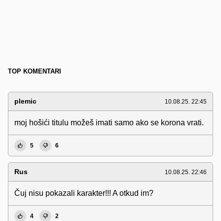
TOP KOMENTARI
plemic
10.08.25. 22:45
moj hošići titulu možeš imati samo ako se korona vrati.
5
6
Rus
10.08.25. 22:46
Čuj nisu pokazali karakter!!! A otkud im?
4
2