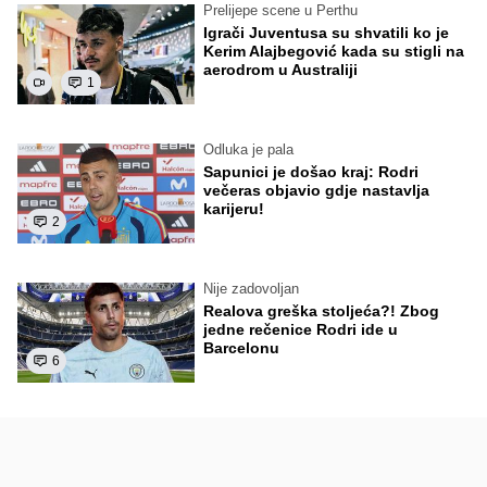
Prelijepe scene u Perthu
Igrači Juventusa su shvatili ko je
Kerim Alajbegović kada su stigli na
aerodrom u Australiji
1
Odluka je pala
Sapunici je došao kraj: Rodri
večeras objavio gdje nastavlja
karijeru!
2
Nije zadovoljan
Realova greška stoljeća?! Zbog
jedne rečenice Rodri ide u
Barcelonu
6