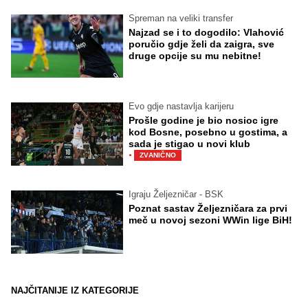
Spreman na veliki transfer
Najzad se i to dogodilo: Vlahović
poručio gdje želi da zaigra, sve
druge opcije su mu nebitne!
Evo gdje nastavlja karijeru
Prošle godine je bio nosioc igre
kod Bosne, posebno u gostima, a
sada je stigao u novi klub
·
ZVANIČNO
Igraju Željezničar - BSK
Poznat sastav Željezničara za prvi
meč u novoj sezoni WWin lige BiH!
NAJČITANIJE IZ KATEGORIJE