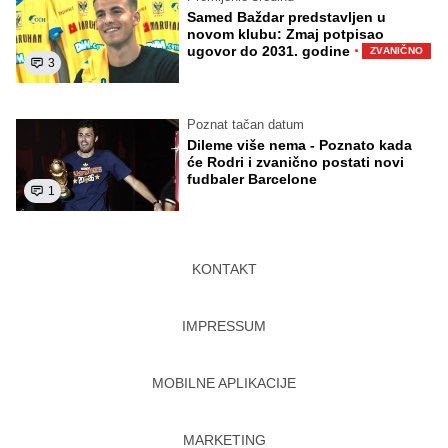
Samed Baždar predstavljen u
novom klubu: Zmaj potpisao
·
ugovor do 2031. godine
ZVANIČNO
3
Poznat tačan datum
Dileme više nema - Poznato kada
će Rodri i zvanično postati novi
fudbaler Barcelone
1
KONTAKT
IMPRESSUM
MOBILNE APLIKACIJE
MARKETING