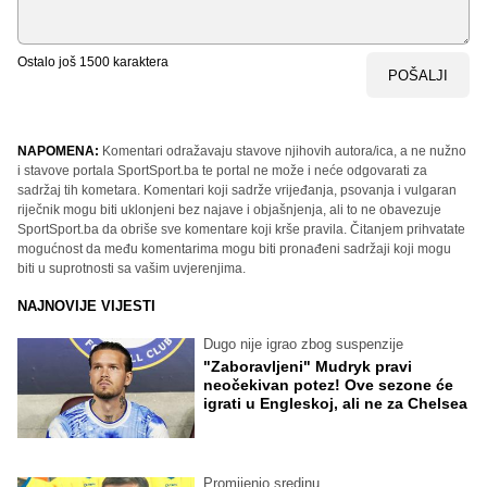
Ostalo još
1500
karaktera
POŠALJI
NAPOMENA:
Komentari odražavaju stavove njihovih autora/ica, a ne nužno
i stavove portala SportSport.ba te portal ne može i neće odgovarati za
sadržaj tih kometara. Komentari koji sadrže vrijeđanja, psovanja i vulgaran
riječnik mogu biti uklonjeni bez najave i objašnjenja, ali to ne obavezuje
SportSport.ba da obriše sve komentare koji krše pravila. Čitanjem prihvatate
mogućnost da među komentarima mogu biti pronađeni sadržaji koji mogu
biti u suprotnosti sa vašim uvjerenjima.
NAJNOVIJE VIJESTI
Dugo nije igrao zbog suspenzije
"Zaboravljeni" Mudryk pravi
neočekivan potez! Ove sezone će
igrati u Engleskoj, ali ne za Chelsea
Promijenio sredinu