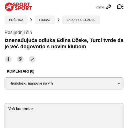
Prijava
Otvori profi
Ot
POČETNA
FUDBAL
SAUDI PRO LEAGUE
Posljednji čin
Iznenađujuća odluka Edina Džeke, Turci tvrde da
je već dogovorio s novim klubom
KOMENTARI (0)
Sortiraj
Komentar