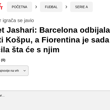
POČETNA
FUDBAL
SERIE A
igrača se javio
t Jashari: Barcelona odbijala
ti Košpu, a Fiorentina je sada
ila šta će s njim
(0)