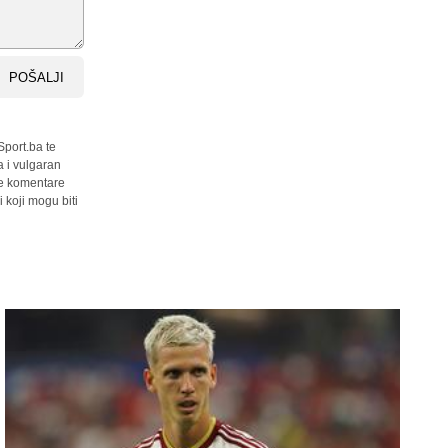
POŠALJI
Sport.ba te
a i vulgaran
sve komentare
 koji mogu biti