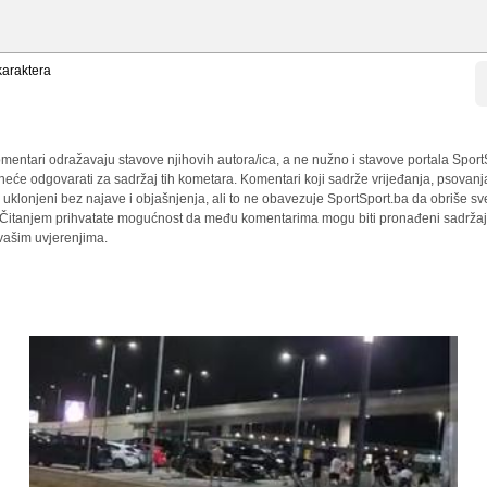
araktera
mentari odražavaju stavove njihovih autora/ica, a ne nužno i stavove portala Sport
 neće odgovarati za sadržaj tih kometara. Komentari koji sadrže vrijeđanja, psovanj
i uklonjeni bez najave i objašnjenja, ali to ne obavezuje SportSport.ba da obriše 
a. Čitanjem prihvatate mogućnost da među komentarima mogu biti pronađeni sadržaji
 vašim uvjerenjima.