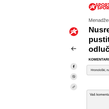
Menadžer 
Nusre
pusti
odluč
KOMENTARI 
Sortiraj
Komentar