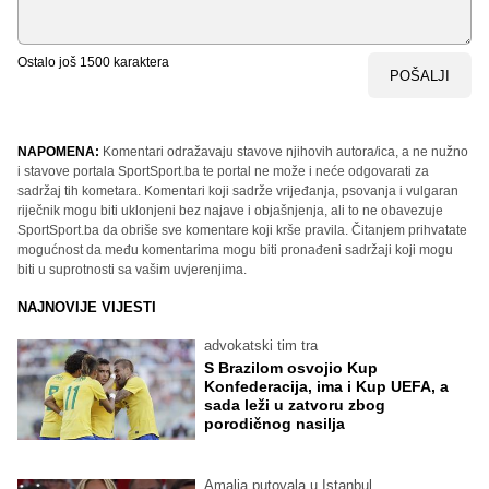
Ostalo još
1500
karaktera
POŠALJI
NAPOMENA:
Komentari odražavaju stavove njihovih autora/ica, a ne nužno
i stavove portala SportSport.ba te portal ne može i neće odgovarati za
sadržaj tih kometara. Komentari koji sadrže vrijeđanja, psovanja i vulgaran
riječnik mogu biti uklonjeni bez najave i objašnjenja, ali to ne obavezuje
SportSport.ba da obriše sve komentare koji krše pravila. Čitanjem prihvatate
mogućnost da među komentarima mogu biti pronađeni sadržaji koji mogu
biti u suprotnosti sa vašim uvjerenjima.
NAJNOVIJE VIJESTI
advokatski tim tra
S Brazilom osvojio Kup
Konfederacija, ima i Kup UEFA, a
sada leži u zatvoru zbog
porodičnog nasilja
Amalia putovala u Istanbul