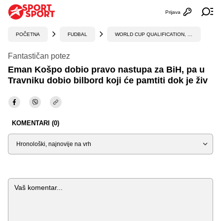
Prijava
Otvori profi
Ot
POČETNA
FUDBAL
WORLD CUP QUALIFICATION, UEFA
Fantastičan potez
Eman Košpo dobio pravo nastupa za BiH, pa u
Travniku dobio bilbord koji će pamtiti dok je živ
KOMENTARI (0)
Sortiraj
Komentar