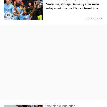
Prava majstorija Semenya za novi
trofej u vitrinama Pepa Guardiole
16.05.26. 17:55
Život piše čudne priče