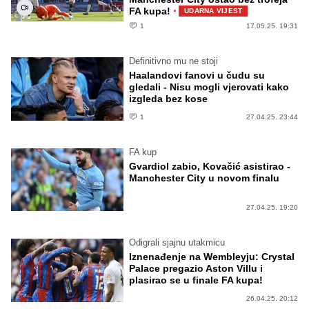
·
FA kupa!
UDARNA VIJEST
1
17.05.25. 19:31
Definitivno mu ne stoji
Haalandovi fanovi u čudu su
gledali - Nisu mogli vjerovati kako
izgleda bez kose
1
27.04.25. 23:44
FA kup
Gvardiol zabio, Kovačić asistirao -
Manchester City u novom finalu
27.04.25. 19:20
Odigrali sjajnu utakmicu
Iznenađenje na Wembleyju: Crystal
Palace pregazio Aston Villu i
plasirao se u finale FA kupa!
26.04.25. 20:12