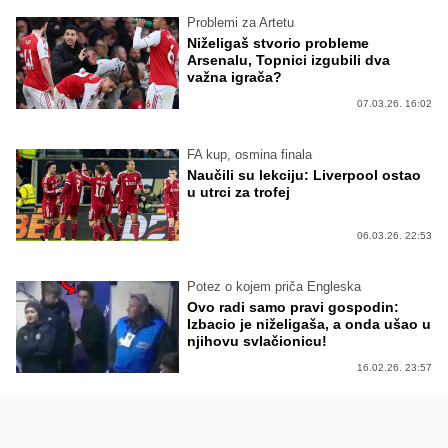
Problemi za Artetu
Niželigaš stvorio probleme
Arsenalu, Topnici izgubili dva
važna igrača?
07.03.26. 16:02
FA kup, osmina finala
Naučili su lekciju: Liverpool ostao
u utrci za trofej
06.03.26. 22:53
Potez o kojem priča Engleska
Ovo radi samo pravi gospodin:
Izbacio je niželigaša, a onda ušao u
njihovu svlačionicu!
16.02.26. 23:57