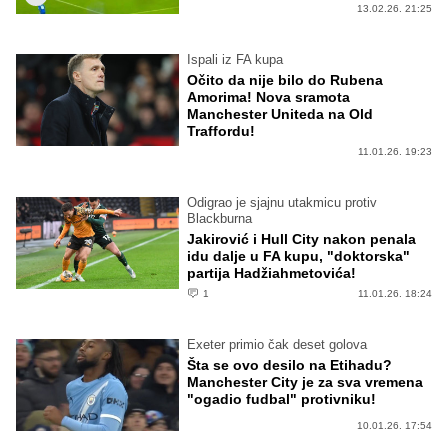
13.02.26. 21:25
Ispali iz FA kupa
Očito da nije bilo do Rubena
Amorima! Nova sramota
Manchester Uniteda na Old
Traffordu!
11.01.26. 19:23
Odigrao je sjajnu utakmicu protiv
Blackburna
Jakirović i Hull City nakon penala
idu dalje u FA kupu, "doktorska"
partija Hadžiahmetovića!
1
11.01.26. 18:24
Exeter primio čak deset golova
Šta se ovo desilo na Etihadu?
Manchester City je za sva vremena
"ogadio fudbal" protivniku!
10.01.26. 17:54