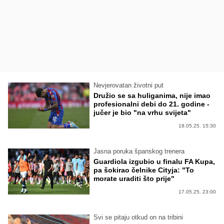
Nevjerovatan životni put
Družio se sa huliganima, nije imao
profesionalni debi do 21. godine -
jučer je bio "na vrhu svijeta"
18.05.25. 15:30
Jasna poruka španskog trenera
Guardiola izgubio u finalu FA Kupa,
pa šokirao čelnike Cityja: "To
morate uraditi što prije"
17.05.25. 23:00
Svi se pitaju otkud on na tribini