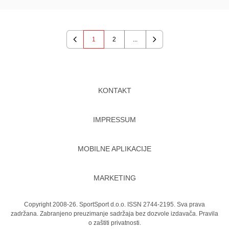
1
2
...
Previous
Next
KONTAKT
IMPRESSUM
MOBILNE APLIKACIJE
MARKETING
Copyright 2008-26. SportSport d.o.o. ISSN 2744-2195. Sva prava
zadržana. Zabranjeno preuzimanje sadržaja bez dozvole izdavača.
Pravila
o zaštiti privatnosti.