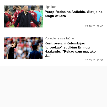
Liga kup
Potop Redsa na Anfieldu, Slot je na
pragu otkaza
29.10.25. 22:43
Pogodio je sve tačno
Kontroverzni Kolumbijac
"prorekao" sudbinu Erlingu
Haalandu: "Rekao sam mu, ako
ti..."
20.05.25. 17:53