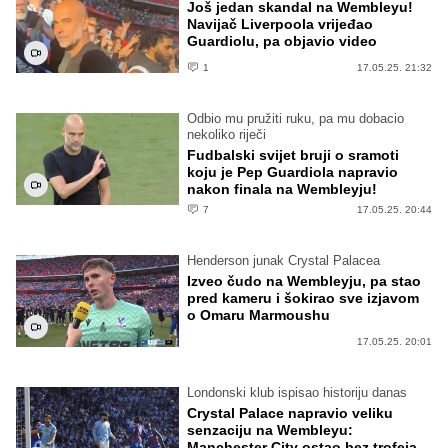
Još jedan skandal na Wembleyu!
Navijač Liverpoola vrijeđao
Guardiolu, pa objavio video
1
17.05.25. 21:32
Odbio mu pružiti ruku, pa mu dobacio
nekoliko riječi
Fudbalski svijet bruji o sramoti
koju je Pep Guardiola napravio
nakon finala na Wembleyju!
7
17.05.25. 20:44
Henderson junak Crystal Palacea
Izveo čudo na Wembleyju, pa stao
pred kameru i šokirao sve izjavom
o Omaru Marmoushu
17.05.25. 20:01
Londonski klub ispisao historiju danas
Crystal Palace napravio veliku
senzaciju na Wembleyu:
Manchester City ostao bez trofeja