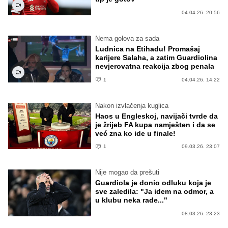
04.04.26. 20:56
Nema golova za sada
Ludnica na Etihadu! Promašaj
karijere Salaha, a zatim Guardiolina
nevjerovatna reakcija zbog penala
1
04.04.26. 14:22
Nakon izvlačenja kuglica
Haos u Engleskoj, navijači tvrde da
je žrijeb FA kupa namješten i da se
već zna ko ide u finale!
1
09.03.26. 23:07
Nije mogao da prešuti
Guardiola je donio odluku koja je
sve zaledila: "Ja idem na odmor, a
u klubu neka rade..."
08.03.26. 23:23