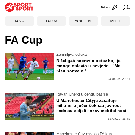
Prijava
Otvori profi
Ot
NOVO
FORUM
MOJE TEME
TABELE
FA Cup
Zanimljiva odluka
Niželigaš napravio potez koji je
mnoge ostavio u nevjerici: "Ma
nisu normalni"
04.08.26. 20:21
Rayan Cherki u centru pažnje
U Manchester Cityju zarađuje
milione, a jučer šokirao javnost
kada su vidjeli kakav mobitel nosi
17.05.26. 11:45
Manchester City osvojio FA kup