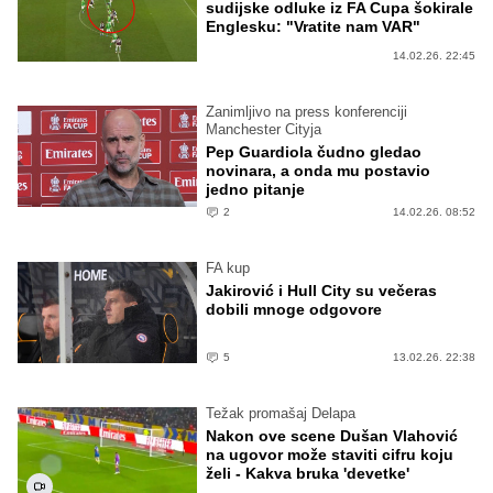
sudijske odluke iz FA Cupa šokirale
Englesku: "Vratite nam VAR"
14.02.26. 22:45
Zanimljivo na press konferenciji
Manchester Cityja
Pep Guardiola čudno gledao
novinara, a onda mu postavio
jedno pitanje
2
14.02.26. 08:52
FA kup
Jakirović i Hull City su večeras
dobili mnoge odgovore
5
13.02.26. 22:38
Težak promašaj Delapa
Nakon ove scene Dušan Vlahović
na ugovor može staviti cifru koju
želi - Kakva bruka 'devetke'