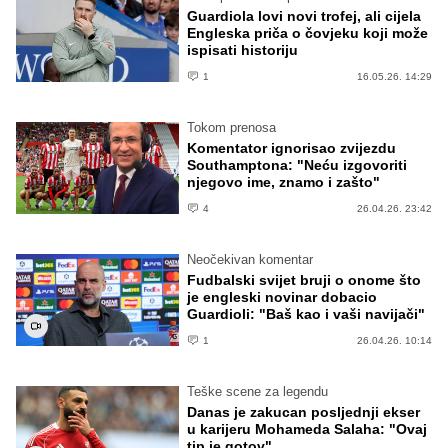
Guardiola lovi novi trofej, ali cijela
Engleska priča o čovjeku koji može
ispisati historiju
1
16.05.26. 14:29
Tokom prenosa
Komentator ignorisao zvijezdu
Southamptona: "Neću izgovoriti
njegovo ime, znamo i zašto"
4
26.04.26. 23:42
Neočekivan komentar
Fudbalski svijet bruji o onome što
je engleski novinar dobacio
Guardioli: "Baš kao i vaši navijači"
1
26.04.26. 10:14
Teške scene za legendu
Danas je zakucan posljednji ekser
u karijeru Mohameda Salaha: "Ovaj
tip je gotov"