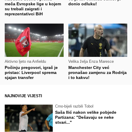
meča Evropske lige u kojem
donio odluku!
su trebali zaigrati i
reprezentativci BiH
Aktivno ljeto na Anfieldu
Velika želja Enza Maresce
Počinju pregovori, igrač je
Manchester City već
pristao: Liverpool sprema
pronašao zamjenu za Rodrija
sjajan transfer
i to kakvu!
NAJNOVIJE VIJESTI
Crno-bijeli razbili Tobol
Saša Ilić nakon velike pobjede
Partizana: "Dešavaju se neke
stvari..."