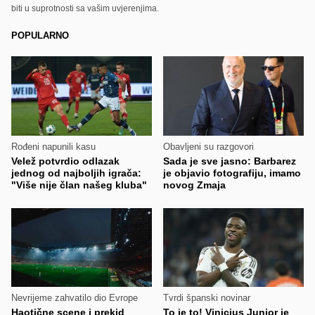
biti u suprotnosti sa vašim uvjerenjima.
POPULARNO
Rođeni napunili kasu
Obavljeni su razgovori
Velež potvrdio odlazak
Sada je sve jasno: Barbarez
jednog od najboljih igrača:
je objavio fotografiju, imamo
"Više nije član našeg kluba"
novog Zmaja
Nevrijeme zahvatilo dio Evrope
Tvrdi španski novinar
Haotične scene i prekid
To je to! Vinicius Junior je