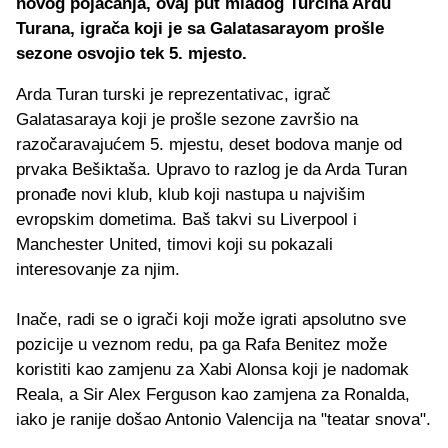
novog pojačanja, ovaj put mladog Turčina Ardu
Turana, igrača koji je sa Galatasarayom prošle
sezone osvojio tek 5. mjesto.
Arda Turan turski je reprezentativac, igrač
Galatasaraya koji je prošle sezone završio na
razočaravajućem 5. mjestu, deset bodova manje od
prvaka Bešiktaša. Upravo to razlog je da Arda Turan
pronađe novi klub, klub koji nastupa u najvišim
evropskim dometima. Baš takvi su Liverpool i
Manchester United, timovi koji su pokazali
interesovanje za njim.
Inače, radi se o igrači koji može igrati apsolutno sve
pozicije u veznom redu, pa ga Rafa Benitez može
koristiti kao zamjenu za Xabi Alonsa koji je nadomak
Reala, a Sir Alex Ferguson kao zamjena za Ronalda,
iako je ranije došao Antonio Valencija na "teatar snova".