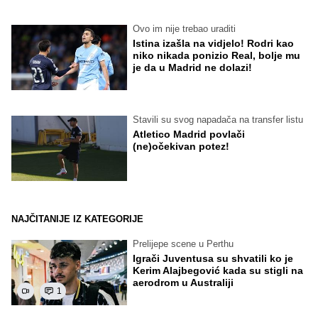
Ovo im nije trebao uraditi
Istina izašla na vidjelo! Rodri kao
niko nikada ponizio Real, bolje mu
je da u Madrid ne dolazi!
Stavili su svog napadača na transfer listu
Atletico Madrid povlači
(ne)očekivan potez!
NAJČITANIJE IZ KATEGORIJE
Prelijepe scene u Perthu
Igrači Juventusa su shvatili ko je
Kerim Alajbegović kada su stigli na
aerodrom u Australiji
1