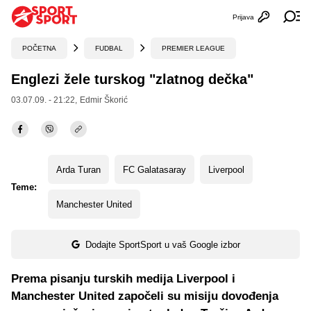
Prijava
Otvori profi
Ot
POČETNA
FUDBAL
PREMIER LEAGUE
Englezi žele turskog "zlatnog dečka"
03.07.09. - 21:22,
Edmir Škorić
Arda Turan
FC Galatasaray
Liverpool
Teme:
Manchester United
Dodajte SportSport u vaš Google izbor
Prema pisanju turskih medija Liverpool i
Manchester United započeli su misiju dovođenja