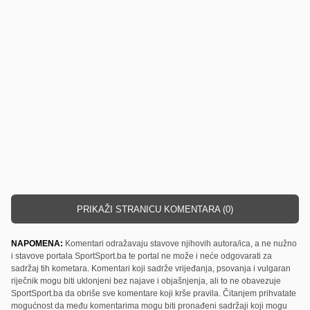
PRIKAŽI STRANICU KOMENTARA (0)
NAPOMENA:
Komentari odražavaju stavove njihovih autora/ica, a ne nužno
i stavove portala SportSport.ba te portal ne može i neće odgovarati za
sadržaj tih kometara. Komentari koji sadrže vrijeđanja, psovanja i vulgaran
riječnik mogu biti uklonjeni bez najave i objašnjenja, ali to ne obavezuje
SportSport.ba da obriše sve komentare koji krše pravila. Čitanjem prihvatate
mogućnost da među komentarima mogu biti pronađeni sadržaji koji mogu