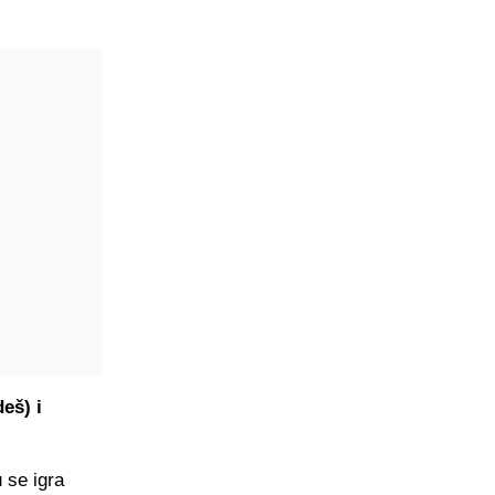
eš) i
 se igra