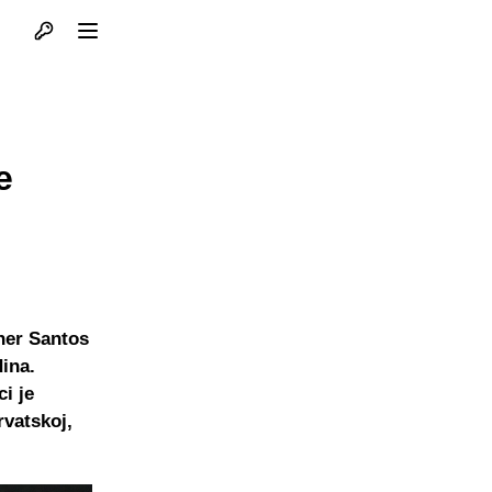
Otvori profil
Otvori meni
e
ner Santos
dina.
i je
rvatskoj,