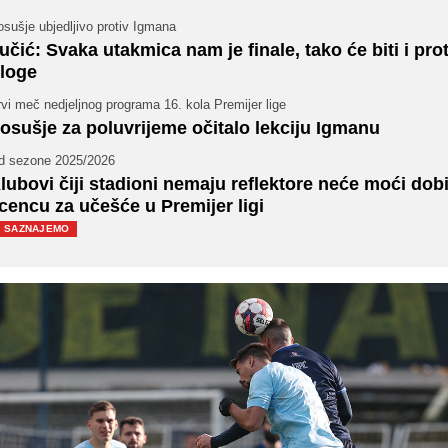
sušje ubjedljivo protiv Igmana
učić: Svaka utakmica nam je finale, tako će biti i prot
loge
vi meč nedjeljnog programa 16. kola Premijer lige
osušje za poluvrijeme očitalo lekciju Igmanu
d sezone 2025/2026
lubovi čiji stadioni nemaju reflektore neće moći dobi
icencu za učešće u Premijer ligi
SAZNAJEMO