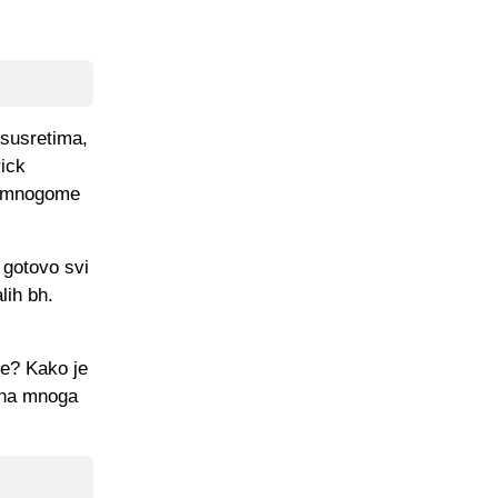
 susretima,
rick
 u mnogome
 gotovo svi
lih bh.
je? Kako je
 na mnoga