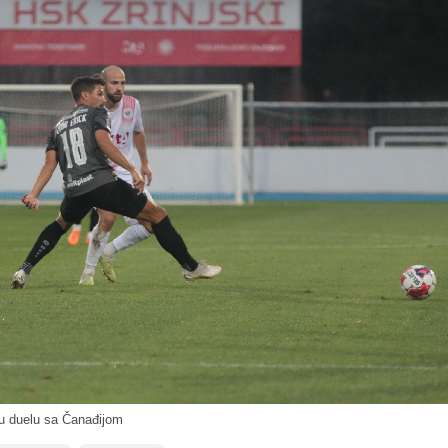
u duelu sa Čanađijom