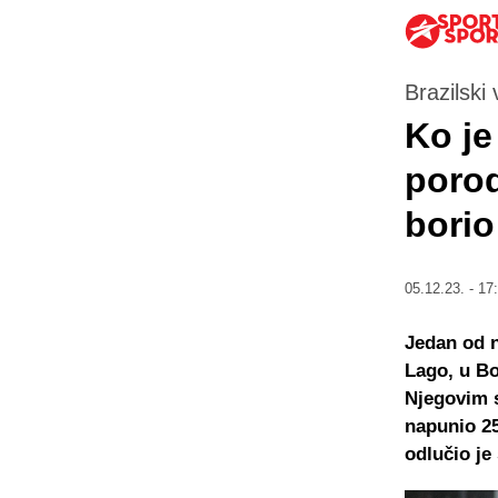
Brazilski
Ko je
porod
borio
05.12.23. - 17
Jedan od n
Lago, u Bo
Njegovim s
napunio 25
odlučio je 