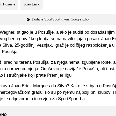
K Posušje
Joao Erick
Dodajte SportSport u vaš Google izbor
 Wagner, stigao je u Posušje, a ako je suditi po dosadašnjim
 ovog hercegovačkog kluba su napravili sjajan posao. Joao E
 Silva, 25-godišnji veznjak, igrač je od čijeg raspoloženja
ra Posušja.
ži sredinu terena Posušja, za njega nema izgubljene lopte, a
nju upravo od njega. Oduševio je navijače Posušja, ali i osta
o i stručnjake koji prate Premijer ligu.
apravo Joao Erick Marques da Silva? Kako je stigao u Posuš
hercegovačkom gradu, ko su po njemu najbolji bh. klubovi i
je je odgovorao u intervjuu za SportSport.ba.
ANO