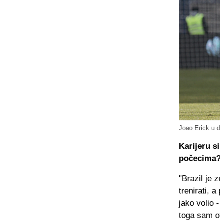
Joao Erick u 
Karijeru s
počecima
"Brazil je 
trenirati, 
jako volio 
toga sam ot