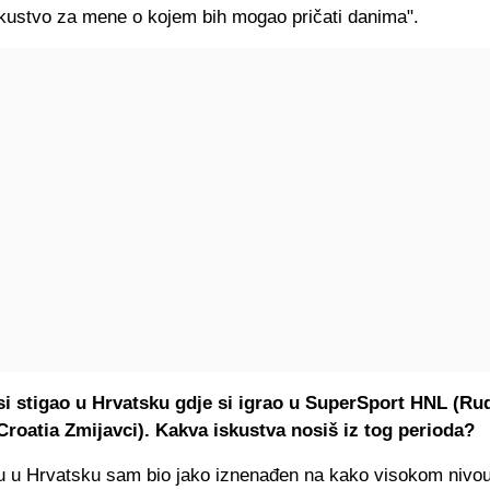
kustvo za mene o kojem bih mogao pričati danima".
 si stigao u Hrvatsku gdje si igrao u SuperSport HNL (Rud
Croatia Zmijavci). Kakva iskustva nosiš iz tog perioda?
u u Hrvatsku sam bio jako iznenađen na kako visokom nivou