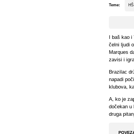
Teme:
HŠ
I baš kao i
čelni ljudi
Marques da
zavisi i ig
Brazilac dr
napadi poči
klubova, ka
A, ko je z
dočekan u 
druga pitan
POVEZ