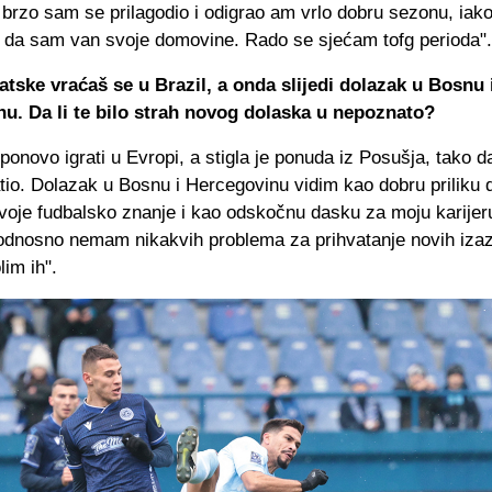
 brzo sam se prilagodio i odigrao am vrlo dobru sezonu, iako
ut da sam van svoje domovine. Rado se sjećam tofg perioda".
tske vraćaš se u Brazil, a onda slijedi dolazak u Bosnu 
u. Da li te bilo strah novog dolaska u nepoznato?
ponovo igrati u Evropi, a stigla je ponuda iz Posušja, tako d
tio. Dolazak u Bosnu i Hercegovinu vidim kao dobru priliku 
oje fudbalsko znanje i kao odskočnu dasku za moju karijer
, odnosno nemam nikakvih problema za prihvatanje novih iza
im ih".