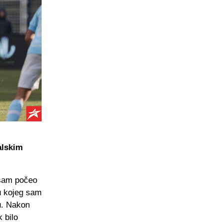
alskim
 sam počeo
bu kojeg sam
cu. Nakon
 bilo