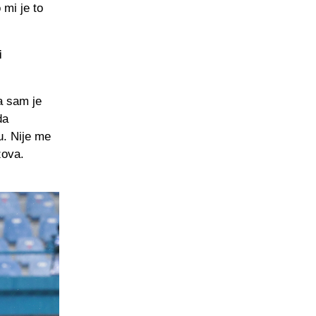
 mi je to
i
a sam je
da
u. Nije me
zova.