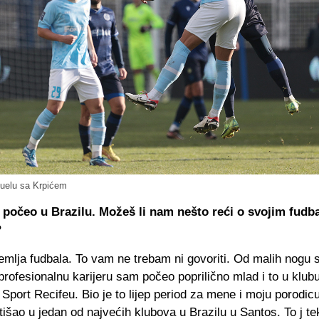
duelu sa Krpićem
i počeo u Brazilu. Možeš li nam nešto reći o svojim fudb
?
zemlja fudbala. To vam ne trebam ni govoriti. Od malih nogu
a profesionalnu karijeru sam počeo poprilično mlad i to u klu
- Sport Recifeu. Bio je to lijep period za mene i moju porodi
išao u jedan od najvećih klubova u Brazilu u Santos. To j tek