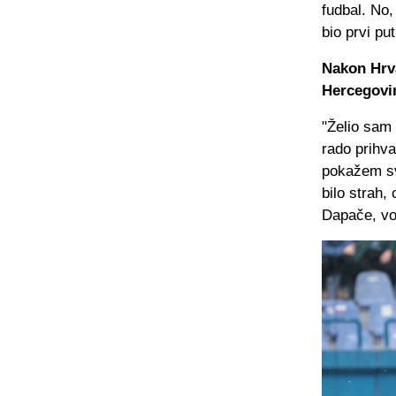
fudbal. No,
bio prvi p
Nakon Hrva
Hercegovin
"Želio sam 
rado prihva
pokažem sv
bilo strah
Dapače, vol