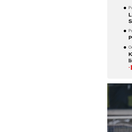
Po
L
S
Pr
P
O
K
l
·