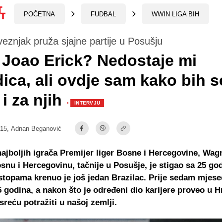
POČETNA
FUDBAL
WWIN LIGA BIH
 veznjak pruža sjajne partije u Posušju
 Joao Erick? Nedostaje mi
ica, ali ovdje sam kako bih s
 i za njih
·
INTERVJU
:15,
Adnan Beganović
ajboljih igrača Premijer liger Bosne i Hercegovine, Wag
snu i Hercegovinu, tačnije u Posušje, je stigao sa 25 go
topama krenuo je još jedan Brazilac. Prije sedam mjesec
 godina, a nakon što je određeni dio karijere proveo u H
sreću potražiti u našoj zemlji.