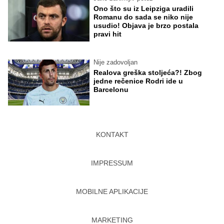
Ono što su iz Leipziga uradili
Romanu do sada se niko nije
usudio! Objava je brzo postala
pravi hit
Nije zadovoljan
Realova greška stoljeća?! Zbog
jedne rečenice Rodri ide u
Barcelonu
KONTAKT
IMPRESSUM
MOBILNE APLIKACIJE
MARKETING