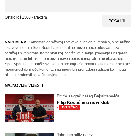
Ostalo još
1500
karaktera
POŠALJI
NAPOMENA:
Komentari odražavaju stavove njihovih autora/ica, a ne nužno
i stavove portala SportSport.ba te portal ne može i neće odgovarati za
sadržaj tih kometara. Komentari koji sadrže vrijeđanja, psovanja i vulgaran
riječnik mogu biti uklonjeni bez najave i objašnjenja, ali to ne obavezuje
SportSport.ba da obriše sve komentare koji krše pravila. Čitanjem prihvatate
mogućnost da među komentarima mogu biti pronađeni sadržaji koji mogu
biti u suprotnosti sa vašim uvjerenjima.
NAJNOVIJE VIJESTI
Bit će saigrač našeg Bajraktarevića
Filip Kostić ima novi klub
·
ZVANIČNO
Jako zanimljiv potez