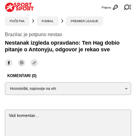
Prijava
Otvori profi
Ot
POČETNA
FUDBAL
PREMIER LEAGUE
Brazilac je potpuno nestao
Nestanak izgleda opravdano: Ten Hag dobio
pitanje o Antonyju, odgovor je rekao sve
KOMENTARI (0)
Sortiraj
Komentar