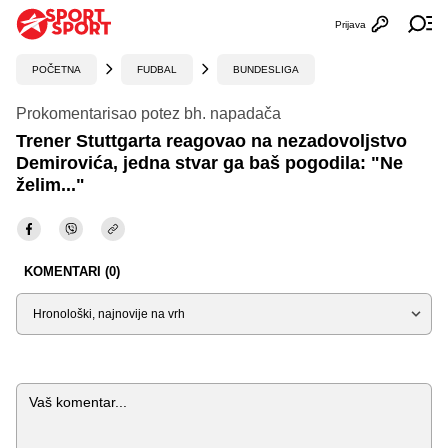
Prijava
Otvori profi
Ot
POČETNA
FUDBAL
BUNDESLIGA
Prokomentarisao potez bh. napadača
Trener Stuttgarta reagovao na nezadovoljstvo
Demirovića, jedna stvar ga baš pogodila: "Ne
želim..."
KOMENTARI (0)
Sortiraj
Komentar