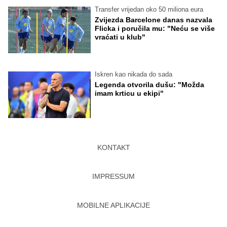
Transfer vrijedan oko 50 miliona eura
Zvijezda Barcelone danas nazvala
Flicka i poručila mu: "Neću se više
vraćati u klub"
Iskren kao nikada do sada
Legenda otvorila dušu: "Možda
imam krticu u ekipi"
KONTAKT
IMPRESSUM
MOBILNE APLIKACIJE