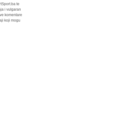
tSport.ba te
ja i vulgaran
 sve komentare
ji koji mogu