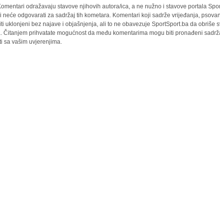
omentari odražavaju stavove njihovih autora/ica, a ne nužno i stavove portala Spor
i neće odgovarati za sadržaj tih kometara. Komentari koji sadrže vrijeđanja, psovan
iti uklonjeni bez najave i objašnjenja, ali to ne obavezuje SportSport.ba da obriše
la. Čitanjem prihvatate mogućnost da među komentarima mogu biti pronađeni sadrža
ti sa vašim uvjerenjima.