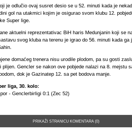
i je odlučio ovaj susret desio se u 52. minuti kada je neka
dini gol na utakmici kojim je osigurao svom klubu 12. pobjed
ke Super lige.
ane aktuelni reprezentativac BiH haris Medunjanin koji se n
stavu svog kluba na terenu je igrao do 56. minuti kada ga 
Sahin.
mjene domaćeg trenera nisu urodile plodom, pa su gosti zas
ni plijen. Gencler se nakon ove pobjede nalazi na 8. mejstu s
bodom, dok je Gazinatep 12. sa pet bodova manje.
er liga, 30. kolo:
or - Genclerbirligi 0:1 (Zec 52)
PRIKAŽI STRANICU KOMENTARA (0)