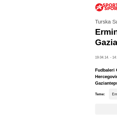
Turska Su
Ermi
Gazi
19.04.14. - 14
Fudbaleri 
Hercegovi
Gaziantep
Teme:
Er