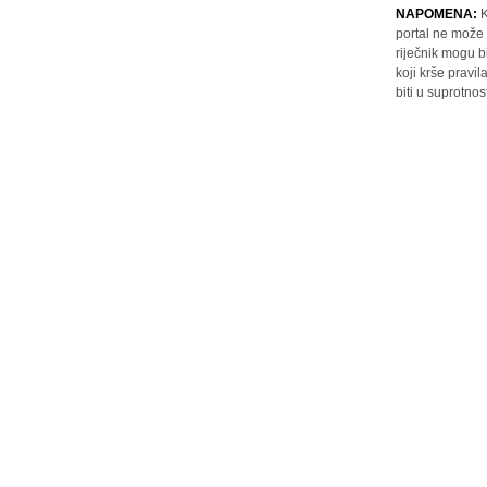
NAPOMENA:
K
portal ne može 
riječnik mogu b
koji krše pravi
biti u suprotnos