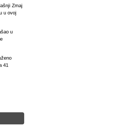
dašnji Zmaj
u u ovoj
ašao u
je
luženo
a 41