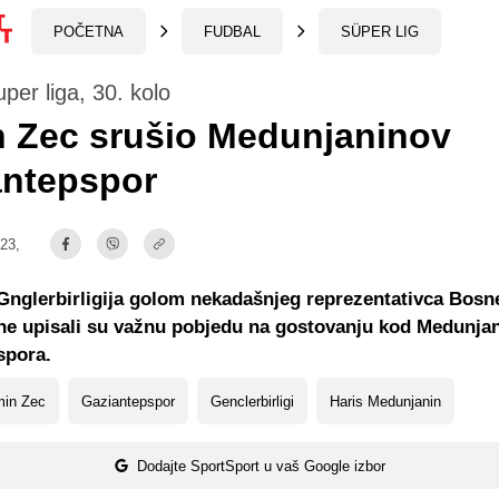
POČETNA
FUDBAL
SÜPER LIG
per liga, 30. kolo
n Zec srušio Medunjaninov
antepspor
:23,
Gnglerbirligija golom nekadašnjeg reprezentativca Bosne
ne upisali su važnu pobjedu na gostovanju kod Medunja
spora.
min Zec
Gaziantepspor
Genclerbirligi
Haris Medunjanin
Dodajte SportSport u vaš Google izbor