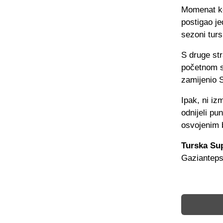
Momenat koj
postigao je
sezoni turs
S druge str
početnom sa
zamijenio 
Ipak, ni iz
odnijeli pu
osvojenim 
Turska Sup
Gaziantepsp