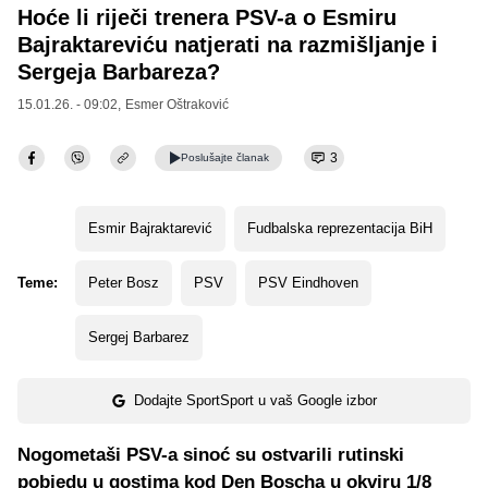
Hoće li riječi trenera PSV-a o Esmiru
Bajraktareviću natjerati na razmišljanje i
Sergeja Barbareza?
15.01.26. - 09:02,
Esmer Oštraković
3
Poslušajte
članak
Esmir Bajraktarević
Fudbalska reprezentacija BiH
Teme:
Peter Bosz
PSV
PSV Eindhoven
Sergej Barbarez
Dodajte SportSport u vaš Google izbor
Nogometaši PSV-a sinoć su ostvarili rutinski
pobjedu u gostima kod Den Boscha u okviru 1/8