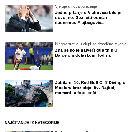
Vjeruje u nova pojačanja
Jedno pitanje o Vlahoviću bilo je
dovoljno: Spalletti odmah
spomenuo Alajbegovića
Njegov status u ekipi se drastično mijenja
Zna se ko je najveći gubitnik u
Barceloni dolaskom Rodrija
Jubilarni 10. Red Bull Cliff Diving u
Mostaru kroz objektiv: Najbolji
momenti u foto-priči
NAJČITANIJE IZ KATEGORIJE