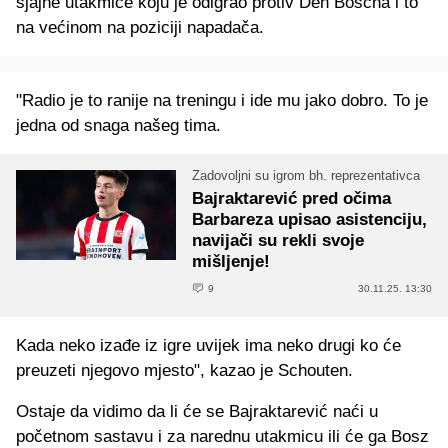
sjajne utakmice koju je odigrao protiv Den Boscha i to
na većinom na poziciji napadača.
"Radio je to ranije na treningu i ide mu jako dobro. To je
jedna od snaga našeg tima.
Zadovoljni su igrom bh. reprezentativca
Bajraktarević pred očima
Barbareza upisao asistenciju,
navijači su rekli svoje
mišljenje!
9
30.11.25. 13:30
Kada neko izađe iz igre uvijek ima neko drugi ko će
preuzeti njegovo mjesto", kazao je Schouten.
Ostaje da vidimo da li će se Bajraktarević naći u
početnom sastavu i za narednu utakmicu ili će ga Bosz