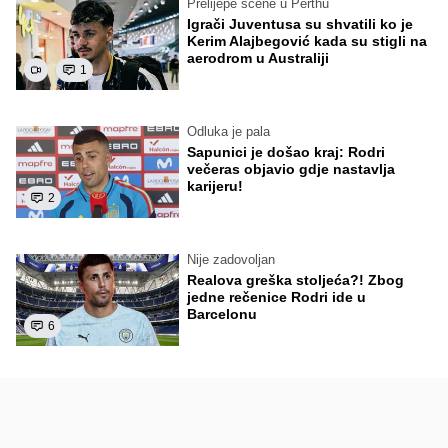
Prelijepe scene u Perthu
Igrači Juventusa su shvatili ko je
Kerim Alajbegović kada su stigli na
aerodrom u Australiji
1
Odluka je pala
Sapunici je došao kraj: Rodri
večeras objavio gdje nastavlja
karijeru!
2
Nije zadovoljan
Realova greška stoljeća?! Zbog
jedne rečenice Rodri ide u
Barcelonu
6