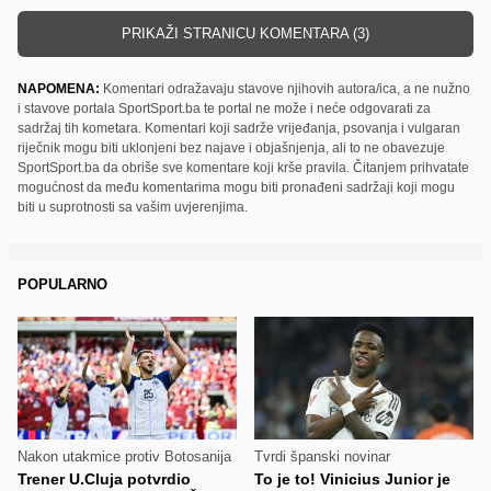
PRIKAŽI STRANICU KOMENTARA (3)
NAPOMENA:
Komentari odražavaju stavove njihovih autora/ica, a ne nužno
i stavove portala SportSport.ba te portal ne može i neće odgovarati za
sadržaj tih kometara. Komentari koji sadrže vrijeđanja, psovanja i vulgaran
riječnik mogu biti uklonjeni bez najave i objašnjenja, ali to ne obavezuje
SportSport.ba da obriše sve komentare koji krše pravila. Čitanjem prihvatate
mogućnost da među komentarima mogu biti pronađeni sadržaji koji mogu
biti u suprotnosti sa vašim uvjerenjima.
POPULARNO
Nakon utakmice protiv Botosanija
Tvrdi španski novinar
Trener U.Cluja potvrdio
To je to! Vinicius Junior je