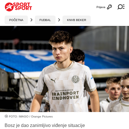
Prijava
Otvori profi
Ot
POČETNA
FUDBAL
KNVB BEKER
FOTO: IMAGO / Orange Pictures
Bosz je dao zanimljivo viđenje situacije