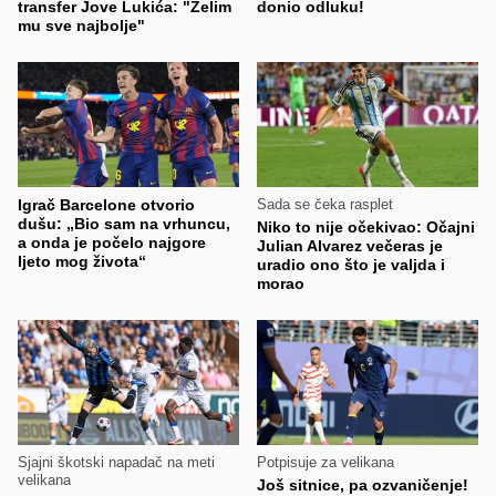
transfer Jove Lukića: "Želim
donio odluku!
mu sve najbolje"
Igrač Barcelone otvorio
Sada se čeka rasplet
dušu: „Bio sam na vrhuncu,
Niko to nije očekivao: Očajni
a onda je počelo najgore
Julian Alvarez večeras je
ljeto mog života“
uradio ono što je valjda i
morao
Sjajni škotski napadač na meti
Potpisuje za velikana
velikana
Još sitnice, pa ozvaničenje!