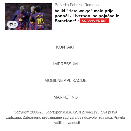
Potvrdio Fabrizio Romano
Veliki "Here we go" malo prije
ponoći - Liverpool se pojačao iz
·
Barcelone!
UDARNA VIJEST
2
KONTAKT
IMPRESSUM
MOBILNE APLIKACIJE
MARKETING
Copyright 2008-26. SportSport d.o.o. ISSN 2744-2195. Sva prava
zadržana. Zabranjeno preuzimanje sadržaja bez dozvole izdavača.
Pravila
o zaštiti privatnosti.