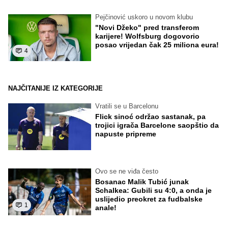
Pejčinović uskoro u novom klubu
"Novi Džeko" pred transferom
karijere! Wolfsburg dogovorio
posao vrijedan čak 25 miliona eura!
4
NAJČITANIJE IZ KATEGORIJE
Vratili se u Barcelonu
Flick sinoć održao sastanak, pa
trojici igrača Barcelone saopštio da
napuste pripreme
Ovo se ne viđa često
Bosanac Malik Tubić junak
Schalkea: Gubili su 4:0, a onda je
uslijedio preokret za fudbalske
1
anale!