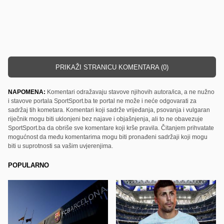
PRIKAŽI STRANICU KOMENTARA (0)
NAPOMENA:
Komentari odražavaju stavove njihovih autora/ica, a ne nužno
i stavove portala SportSport.ba te portal ne može i neće odgovarati za
sadržaj tih kometara. Komentari koji sadrže vrijeđanja, psovanja i vulgaran
riječnik mogu biti uklonjeni bez najave i objašnjenja, ali to ne obavezuje
SportSport.ba da obriše sve komentare koji krše pravila. Čitanjem prihvatate
mogućnost da među komentarima mogu biti pronađeni sadržaji koji mogu
biti u suprotnosti sa vašim uvjerenjima.
POPULARNO