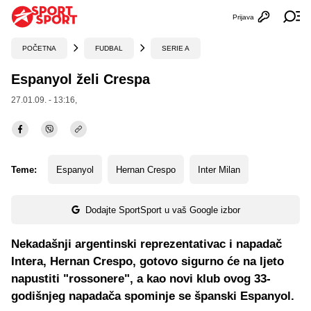
Prijava
Otvori profi
Ot
POČETNA
FUDBAL
SERIE A
Espanyol želi Crespa
27.01.09. - 13:16,
Teme:
Espanyol
Hernan Crespo
Inter Milan
Dodajte SportSport u vaš Google izbor
Nekadašnji argentinski reprezentativac i napadač
Intera, Hernan Crespo, gotovo sigurno će na ljeto
napustiti "rossonere", a kao novi klub ovog 33-
godišnjeg napadača spominje se španski Espanyol.