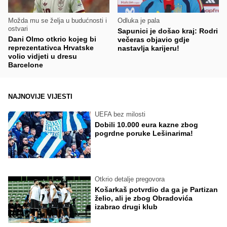
Možda mu se želja u budućnosti i
Odluka je pala
ostvari
Sapunici je došao kraj: Rodri
Dani Olmo otkrio kojeg bi
večeras objavio gdje
reprezentativca Hrvatske
nastavlja karijeru!
volio vidjeti u dresu
Barcelone
NAJNOVIJE VIJESTI
UEFA bez milosti
Dobili 10.000 eura kazne zbog
pogrdne poruke Lešinarima!
Otkrio detalje pregovora
Košarkaš potvrdio da ga je Partizan
želio, ali je zbog Obradovića
izabrao drugi klub