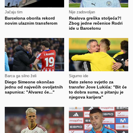
Jačaju tim
Nije zadovoljan
Barcelona oborila rekord
Realova greška stoljeća?!
novim ulaznim transferom
Zbog jedne rečenice Rodri
ide u Barcelonu
Barca ga silno želi
Sigurno ide
Diego Simeone okončao
Dato zeleno svjetlo za
jednu od najvećih ovoljetnih
transfer Jove Lukića: "Bit će
sapunica: "Alvarez će..."
to dobra suma, u pitanju je
njegova karijera"