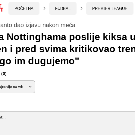
POČETNA
FUDBAL
PREMIER LEAGUE
Santo dao izjavu nakon meča
 Nottinghama poslije kiksa 
en i pred svima kritikovao tre
go im dugujemo"
(0)