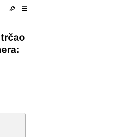
Otvori profil
Otvori meni
utrčao
nera: