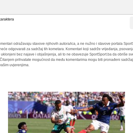
araktera
mentari odražavaju stavove njihovih autora/ica, a ne nužno i stavove portala Sport
 neće odgovarati za sadržaj tih kometara. Komentari koji sadrže vrijeđanja, psovanj
i uklonjeni bez najave i objašnjenja, ali to ne obavezuje SportSport.ba da obriše 
a. Čitanjem prihvatate mogućnost da među komentarima mogu biti pronađeni sadržaji
 vašim uvjerenjima.