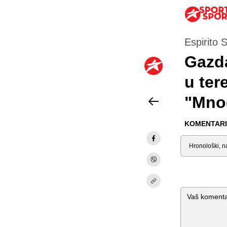
Espirito 
Gazda
u ter
"Mno
KOMENTARI 
Sortiraj
Komentar