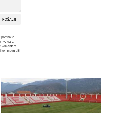
POŠALJI
Sport.ba te
a i vulgaran
sve komentare
 koji mogu biti