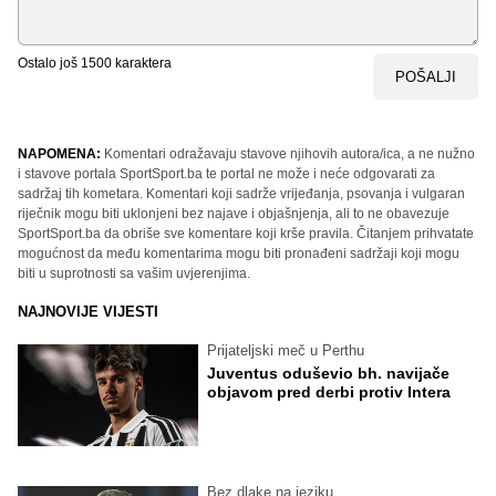
Ostalo još
1500
karaktera
POŠALJI
NAPOMENA:
Komentari odražavaju stavove njihovih autora/ica, a ne nužno
i stavove portala SportSport.ba te portal ne može i neće odgovarati za
sadržaj tih kometara. Komentari koji sadrže vrijeđanja, psovanja i vulgaran
riječnik mogu biti uklonjeni bez najave i objašnjenja, ali to ne obavezuje
SportSport.ba da obriše sve komentare koji krše pravila. Čitanjem prihvatate
mogućnost da među komentarima mogu biti pronađeni sadržaji koji mogu
biti u suprotnosti sa vašim uvjerenjima.
NAJNOVIJE VIJESTI
Prijateljski meč u Perthu
Juventus oduševio bh. navijače
objavom pred derbi protiv Intera
Bez dlake na jeziku