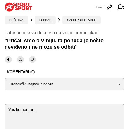
Prijava
Otvori profi
Ot
POČETNA
FUDBAL
SAUDI PRO LEAGUE
Fabinho otkriva detalje o najvećoj ponudi ikad
"Pričali smo o Viniju, ta ponuda je nešto
neviđeno i ne može se odbiti"
KOMENTARI (0)
Sortiraj
Komentar