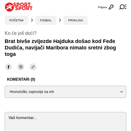
Prijava
Otvori profi
Ot
POČETNA
FUDBAL
PRVALIGA
Ko će još doći?
Brat bivše zvijezde Hajduka došao kod Feđe
Dudića, navijači Maribora nimalo sretni zbog
toga
KOMENTARI (0)
Sortiraj
Komentar