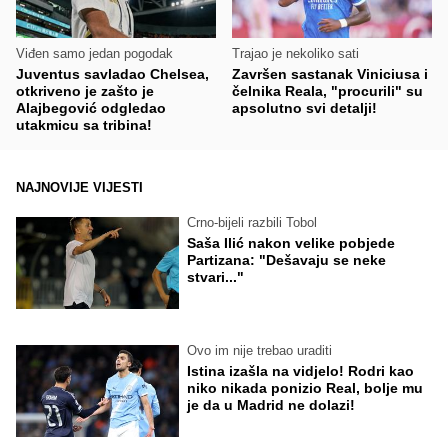
Viđen samo jedan pogodak
Trajao je nekoliko sati
Juventus savladao Chelsea,
Završen sastanak Viniciusa i
otkriveno je zašto je
čelnika Reala, "procurili" su
Alajbegović odgledao
apsolutno svi detalji!
utakmicu sa tribina!
NAJNOVIJE VIJESTI
Crno-bijeli razbili Tobol
Saša Ilić nakon velike pobjede
Partizana: "Dešavaju se neke
stvari..."
Ovo im nije trebao uraditi
Istina izašla na vidjelo! Rodri kao
niko nikada ponizio Real, bolje mu
je da u Madrid ne dolazi!