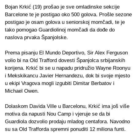
Bojan Krkić (19) prošao je sve omladinske sekcije
Barcelone te je postigao oko 500 golova. Prošle sezone
postigao je osam golova u seniorskoj momčadi, te je
tako pomogao Guardiolinoj momčadi da dođe do
naslova prvaka Španjolske.
Prema pisanju El Mundo Deportivo, Sir Alex Ferguson
volio bi na Old Trafford dovesti Španjolca srbijanskih
korijena. Krkić bi se u napadu pridružio Wayne Roonyu
i Mekskikancu Javier Hernandezu, dok bi svoje mjesto
u ekipi Vragova mogli izgubiti Dimitar Berbatov i
Michael Owen.
Dolaskom Davida Ville u Barcelonu, Krkić ima još više
motiva da napusti Nou Camp i vjeruje se da bi
Guardiola dozvolio prodaju mladog centafora. Navodno
su sa Old Trafforda spremni ponuditi 12 miliona funti.