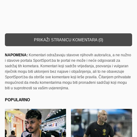
PRIKAŽI STRANICU KOMENTARA (0)
NAPOMENA:
Komentari odražavaju stavove njihovih autora/ica, a ne nužno
i stavove portala SportSport.ba te portal ne može i neće odgovarati za
sadržaj tih kometara. Komentari koji sadrže vrijeđanja, psovanja i vulgaran
riječnik mogu biti uklonjeni bez najave i objašnjenja, ali to ne obavezuje
SportSport.ba da obriše sve komentare koji krše pravila. Čitanjem prihvatate
mogućnost da među komentarima mogu biti pronađeni sadržaji koji mogu
biti u suprotnosti sa vašim uvjerenjima.
POPULARNO