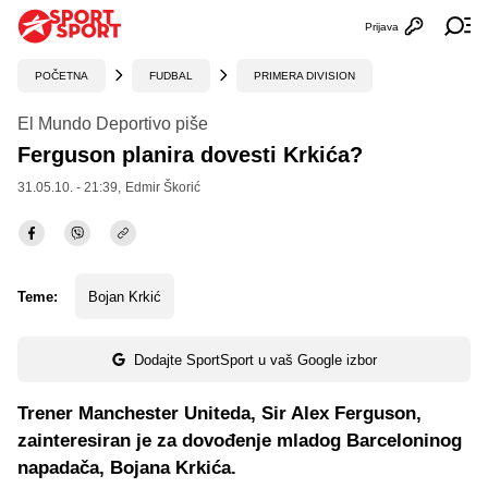
Prijava
Otvori profi
Ot
POČETNA
FUDBAL
PRIMERA DIVISION
El Mundo Deportivo piše
Ferguson planira dovesti Krkića?
31.05.10. - 21:39,
Edmir Škorić
Teme:
Bojan Krkić
Dodajte SportSport u vaš Google izbor
Trener Manchester Uniteda, Sir Alex Ferguson,
zainteresiran je za dovođenje mladog Barceloninog
napadača, Bojana Krkića.