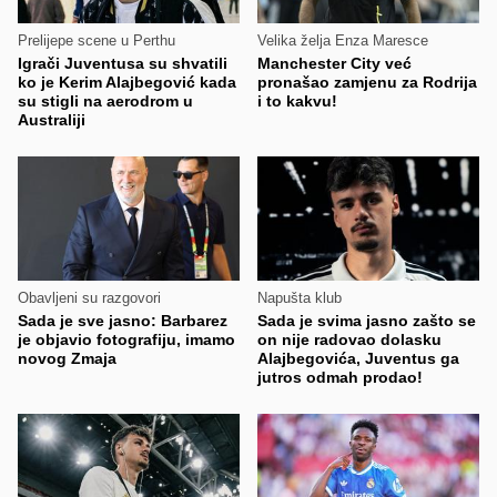
Prelijepe scene u Perthu
Velika želja Enza Maresce
Igrači Juventusa su shvatili
Manchester City već
ko je Kerim Alajbegović kada
pronašao zamjenu za Rodrija
su stigli na aerodrom u
i to kakvu!
Australiji
Obavljeni su razgovori
Napušta klub
Sada je sve jasno: Barbarez
Sada je svima jasno zašto se
je objavio fotografiju, imamo
on nije radovao dolasku
novog Zmaja
Alajbegovića, Juventus ga
jutros odmah prodao!