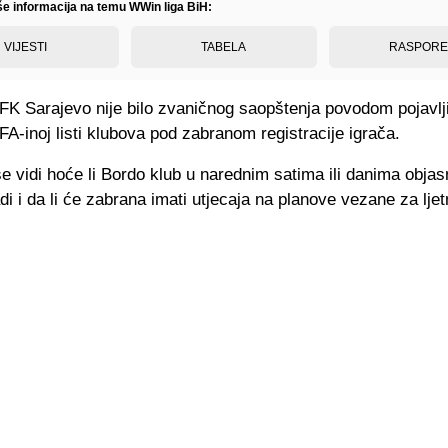
iše informacija na temu WWin liga BiH:
VIJESTI
TABELA
RASPOR
 FK Sarajevo nije bilo zvaničnog saopštenja povodom pojavlj
FA-inoj listi klubova pod zabranom registracije igrača.
e vidi hoće li Bordo klub u narednim satima ili danima objas
di i da li će zabrana imati utjecaja na planove vezane za ljetn