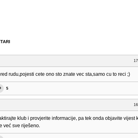
TARI
17
pred rudu,pojesti cete ono sto znate vec sta,samo cu to reci ;)
5
16
ktirajte klub i provjerite informacije, pa tek onda objavite vijest 
je već sve riješeno.