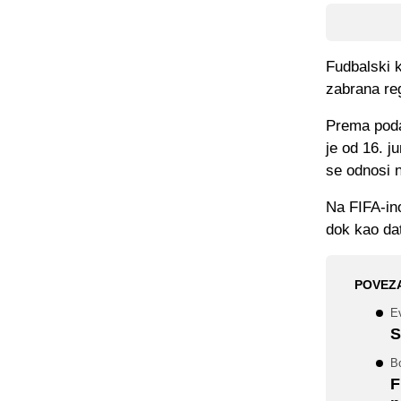
Fudbalski k
zabrana reg
Prema poda
je od 16. j
se odnosi n
Na FIFA-in
dok kao dat
POVEZ
Ev
S
Bo
F