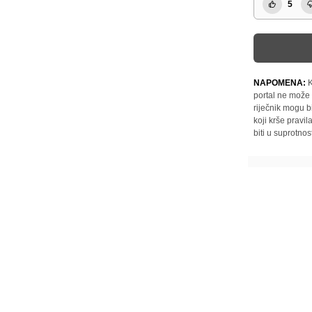
5
NAPOMENA:
K
portal ne može 
riječnik mogu b
koji krše pravi
biti u suprotnos