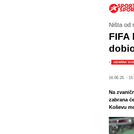
Ništa od 
FIFA 
dobio
·
UDARNA VIJ
16.06.26. - 15
Na zvaničn
zabrana će
Koševu mog