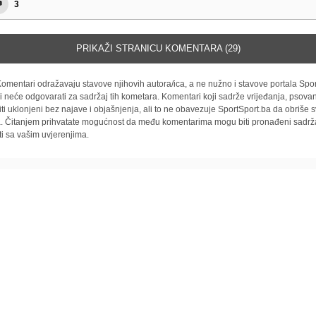
3
PRIKAŽI STRANICU KOMENTARA (29)
omentari odražavaju stavove njihovih autora/ica, a ne nužno i stavove portala Spor
i neće odgovarati za sadržaj tih kometara. Komentari koji sadrže vrijeđanja, psovan
iti uklonjeni bez najave i objašnjenja, ali to ne obavezuje SportSport.ba da obriše
la. Čitanjem prihvatate mogućnost da među komentarima mogu biti pronađeni sadrža
ti sa vašim uvjerenjima.