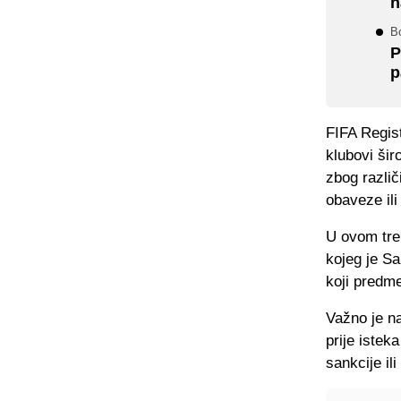
n
Bo
P
p
FIFA Regist
klubovi šir
zbog različ
obaveze ili
U ovom tre
kojeg je Sa
koji predme
Važno je na
prije istek
sankcije il