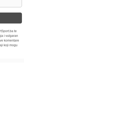
tSport.ba te
ja i vulgaran
 sve komentare
ji koji mogu