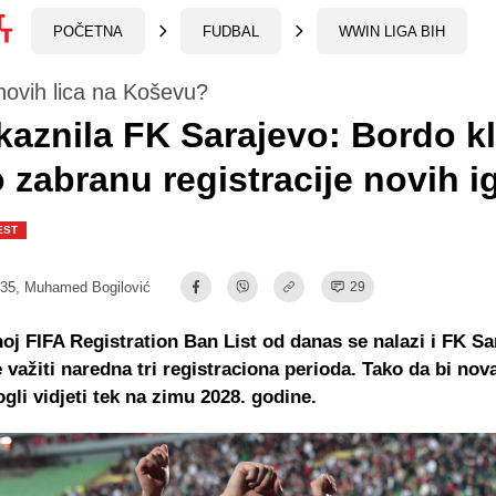
POČETNA
FUDBAL
WWIN LIGA BIH
novih lica na Koševu?
kaznila FK Sarajevo: Bordo k
 zabranu registracije novih i
EST
:35,
Muhamed Bogilović
29
oj FIFA Registration Ban List od danas se nalazi i FK Sa
 važiti naredna tri registraciona perioda. Tako da bi nova
li vidjeti tek na zimu 2028. godine.