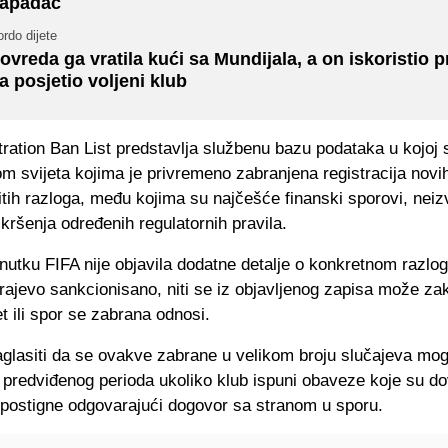
apadač
rdo dijete
ovreda ga vratila kući sa Mundijala, a on iskoristio pr
a posjetio voljeni klub
ration Ban List predstavlja službenu bazu podataka u kojoj 
om svijeta kojima je privremeno zabranjena registracija novi
itih razloga, među kojima su najčešće finanski sporovi, nei
 kršenja određenih regulatornih pravila.
nutku FIFA nije objavila dodatne detalje o konkretnom razlo
rajevo sankcionisano, niti se iz objavljenog zapisa može zakl
t ili spor se zabrana odnosi.
glasiti da se ovakve zabrane u velikom broju slučajeva mogu
a predviđenog perioda ukoliko klub ispuni obaveze koje su d
i postigne odgovarajući dogovor sa stranom u sporu.