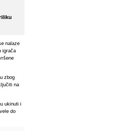
iliku
se nalaze
h igrača
zvršene
gu zbog
jučiti na
 ukinuti i
ovele do