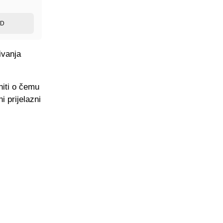
ED
ivanja
niti o čemu
i prijelazni