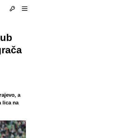
Otvori profil
Otvori meni
lub
grača
rajevo, a
 lica na