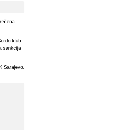
zrečena
Bordo klub
a sankcija
K Sarajevo,