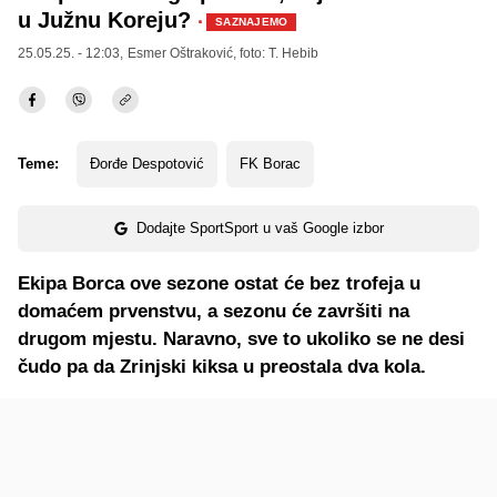
u Južnu Koreju?
·
SAZNAJEMO
25.05.25. - 12:03,
Esmer Oštraković
, foto: T. Hebib
Teme:
Đorđe Despotović
FK Borac
Dodajte SportSport u vaš Google izbor
Ekipa Borca ove sezone ostat će bez trofeja u
domaćem prvenstvu, a sezonu će završiti na
drugom mjestu. Naravno, sve to ukoliko se ne desi
čudo pa da Zrinjski kiksa u preostala dva kola.