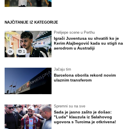
NAJČITANIJE IZ KATEGORIJE
Prelijepe scene u Perthu
Igrači Juventusa su shvatili ko je
Kerim Alajbegović kada su stigli na
aerodrom u Australiji
1
Jačaju tim
Barcelona oborila rekord novim
ulaznim transferom
Spremni su na sve
Sada je jasno zašto je došao:
"Luda" klauzula iz Salahovog
ugovora s Turcima je otkrivena!