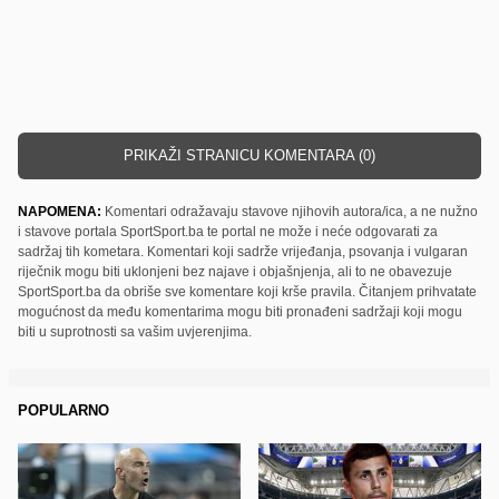
PRIKAŽI STRANICU KOMENTARA (0)
NAPOMENA:
Komentari odražavaju stavove njihovih autora/ica, a ne nužno
i stavove portala SportSport.ba te portal ne može i neće odgovarati za
sadržaj tih kometara. Komentari koji sadrže vrijeđanja, psovanja i vulgaran
riječnik mogu biti uklonjeni bez najave i objašnjenja, ali to ne obavezuje
SportSport.ba da obriše sve komentare koji krše pravila. Čitanjem prihvatate
mogućnost da među komentarima mogu biti pronađeni sadržaji koji mogu
biti u suprotnosti sa vašim uvjerenjima.
POPULARNO