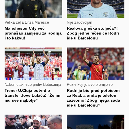
Velika želja Enza Maresce
Nije zadovoljan
Manchester City već
Realova greška stoljeća?!
pronašao zamjenu za Rodrija
Zbog jedne rečenice Rodri
i to kakvu!
ide u Barcelonu
Nakon utakmice protiv Botosanija
Poziv koji je sve promijenio
Trener U.Cluja potvrdio
Rodri je bio pred potpisom
transfer Jove Lukića: "Želim
za Real, a onda je telefon
mu sve najbolje"
zazvonio: Zbog njega sada
ide u Barcelonu?