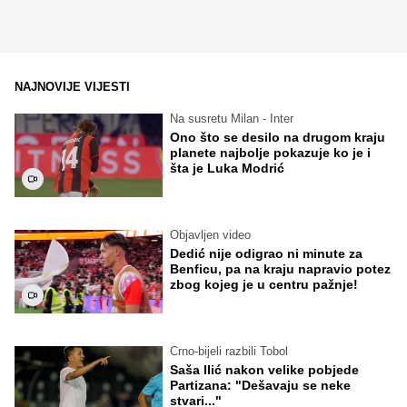
NAJNOVIJE VIJESTI
Na susretu Milan - Inter
Ono što se desilo na drugom kraju
planete najbolje pokazuje ko je i
šta je Luka Modrić
Objavljen video
Dedić nije odigrao ni minute za
Benficu, pa na kraju napravio potez
zbog kojeg je u centru pažnje!
Crno-bijeli razbili Tobol
Saša Ilić nakon velike pobjede
Partizana: "Dešavaju se neke
stvari..."