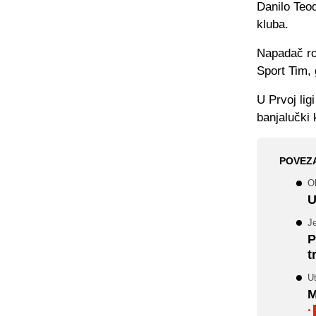
Danilo Teod
kluba.
Napadač ro
Sport Tim, 
U Prvoj lig
banjalučki 
POVEZ
Ob
U
J
P
t
U
M
·