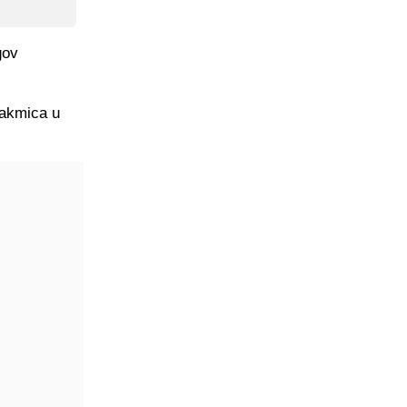
gov
takmica u