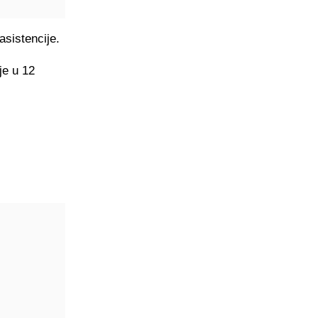
asistencije.
je u 12