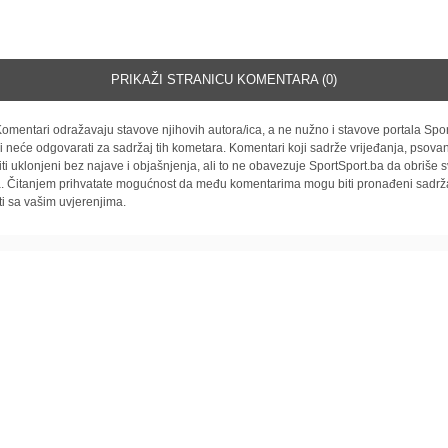
PRIKAŽI STRANICU KOMENTARA (0)
omentari odražavaju stavove njihovih autora/ica, a ne nužno i stavove portala Spor
i neće odgovarati za sadržaj tih kometara. Komentari koji sadrže vrijeđanja, psovan
iti uklonjeni bez najave i objašnjenja, ali to ne obavezuje SportSport.ba da obriše
la. Čitanjem prihvatate mogućnost da među komentarima mogu biti pronađeni sadrža
ti sa vašim uvjerenjima.