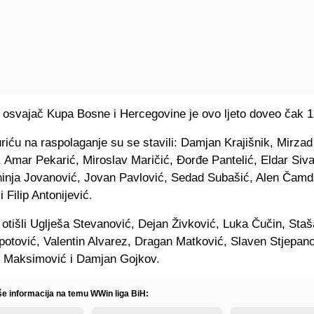
 osvajač Kupa Bosne i Hercegovine je ovo ljeto doveo čak 1
riću na raspolaganje su se stavili: Damjan Krajišnik, Mirzad
 Amar Pekarić, Miroslav Maričić, Đorđe Pantelić, Eldar Siva
hinja Jovanović, Jovan Pavlović, Sedad Subašić, Alen Čamdž
 Filip Antonijević.
 otišli Uglješa Stevanović, Dejan Živković, Luka Čučin, Staš
otović, Valentin Alvarez, Dragan Matković, Slaven Stjepano
 Maksimović i Damjan Gojkov.
iše informacija na temu WWin liga BiH: