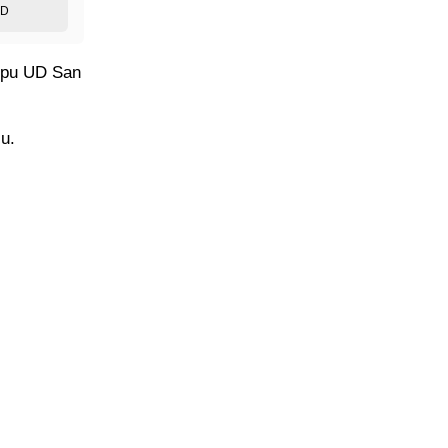
ED
kipu UD San
ju.