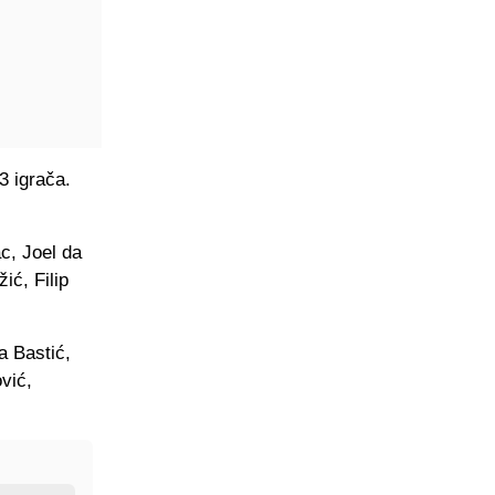
3 igrača.
c, Joel da
ić, Filip
a Bastić,
vić,