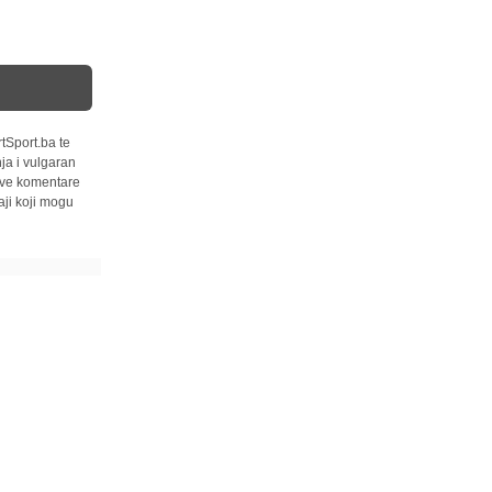
tSport.ba te
ja i vulgaran
 sve komentare
ji koji mogu