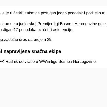
je je u četiri utakmice postigao jedan pogodak i podijelio tri 
takao se u juniorskoj Premijer ligi Bosne i Hercegovine gdje 
stigao 17 pogodaka uz četiri asistencije.
je zadužio dres sa brojem 29.
ini napravljena snažna ekipa
 FK Radnik se vratio u WWin ligu Bosne i Hercegovine.