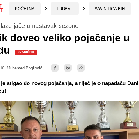
POČETNA
FUDBAL
WWIN LIGA BIH
i ulaze jače u nastavak sezone
k doveo veliko pojačanje u
du
·
ZVANIČNO
:10,
Muhamed Bogilović
je stigao do novog pojačanja, a riječ je o napadaču Dani
ću!