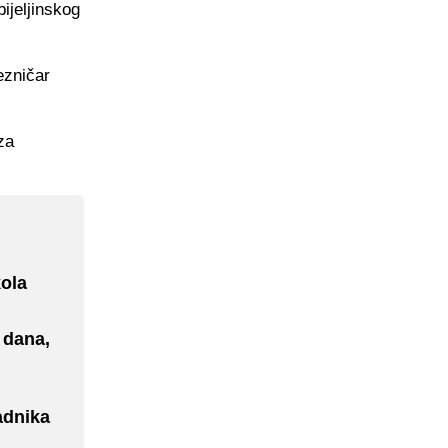
ijeljinskog
ezničar
za
ola
 dana,
Radnika