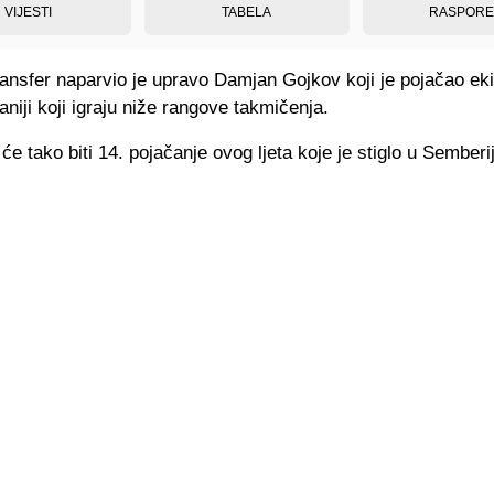
VIJESTI
TABELA
RASPOR
transfer naparvio je upravo Damjan Gojkov koji je pojačao e
niji koji igraju niže rangove takmičenja.
će tako biti 14. pojačanje ovog ljeta koje je stiglo u Semberi