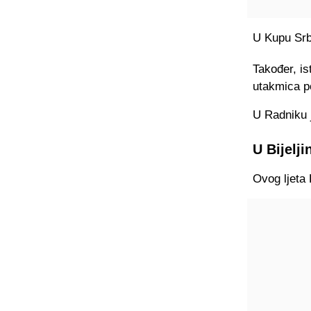
U Kupu Srbi
Također, is
utakmica po
U Radniku 
U Bijelj
Ovog ljeta