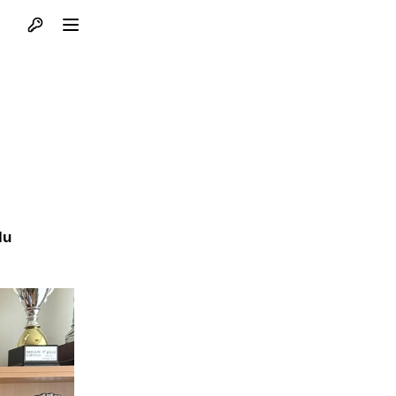
Otvori profil
Otvori meni
lu