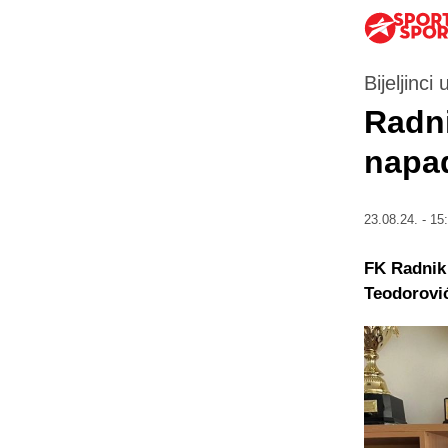
Bijeljinc
Radni
napa
23.08.24. - 15
FK Radnik 
Teodorovi