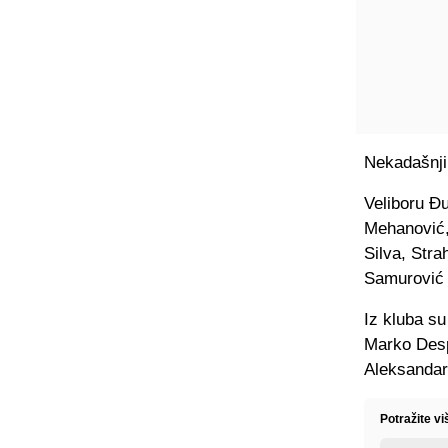
Nekadašnji
Veliboru Đu
Mehanović,
Silva, Stra
Samurović i
Iz kluba su
Marko Desp
Aleksandar
Potražite v