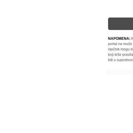
NAPOMENA:
K
portal ne može 
riječnik mogu b
koji krše pravi
biti u suprotnos