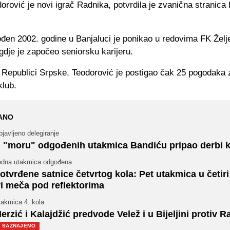
orović je novi igrač Radnika, potvrdila je zvanična stranica b
đen 2002. godine u Banjaluci je ponikao u redovima FK Želj
gdje je započeo seniorsku karijeru.
i Republici Srpske, Teodorović je postigao čak 25 pogodaka 
klub.
ANO
javljeno delegiranje
 "moru" odgođenih utakmica Bandiću pripao derbi k
edna utakmica odgođena
otvrđene satnice četvrtog kola: Pet utakmica u četiri
ri meča pod reflektorima
takmica 4. kola
erzić i Kalajdžić predvode Velež i u Bijeljini protiv 
SAZNAJEMO