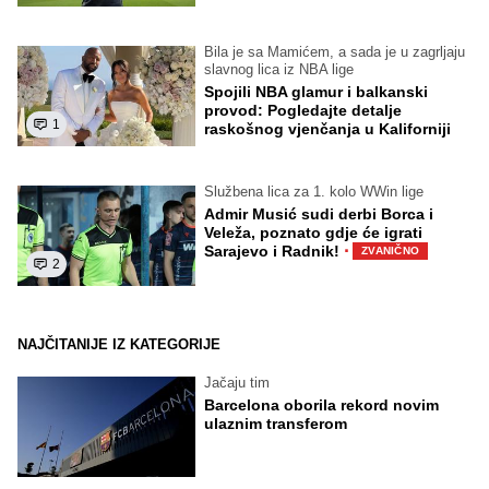
Bila je sa Mamićem, a sada je u zagrljaju
slavnog lica iz NBA lige
Spojili NBA glamur i balkanski
provod: Pogledajte detalje
1
raskošnog vjenčanja u Kaliforniji
Službena lica za 1. kolo WWin lige
Admir Musić sudi derbi Borca i
Veleža, poznato gdje će igrati
·
Sarajevo i Radnik!
ZVANIČNO
2
NAJČITANIJE IZ KATEGORIJE
Jačaju tim
Barcelona oborila rekord novim
ulaznim transferom