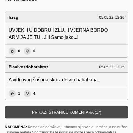
hzsg
05.05.22. 12:26
UVJEK, I U DOBRU I ZLU...! VJERNA BORDO
ARMIJA JE TU.. .!!!! Samo jako...!
6
0
Plavivozdobarskroz
05.05.22. 12:15
A vidi ovog šošona skroz desno hahahaha..
1
4
PRIKAŽI STRANICU KOMENTARA (17)
NAPOMENA:
Komentari odražavaju stavove njihovih autora/ica, a ne nužno
i stavove portala SportSport.ba te portal ne može i neće odgovarati za