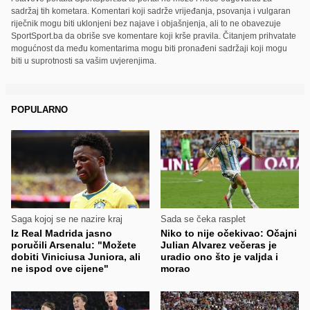
sadržaj tih kometara. Komentari koji sadrže vrijeđanja, psovanja i vulgaran
riječnik mogu biti uklonjeni bez najave i objašnjenja, ali to ne obavezuje
SportSport.ba da obriše sve komentare koji krše pravila. Čitanjem prihvatate
mogućnost da među komentarima mogu biti pronađeni sadržaji koji mogu
biti u suprotnosti sa vašim uvjerenjima.
POPULARNO
Saga kojoj se ne nazire kraj
Sada se čeka rasplet
Iz Real Madrida jasno
Niko to nije očekivao: Očajni
poručili Arsenalu: "Možete
Julian Alvarez večeras je
dobiti Viniciusa Juniora, ali
uradio ono što je valjda i
ne ispod ove cijene"
morao