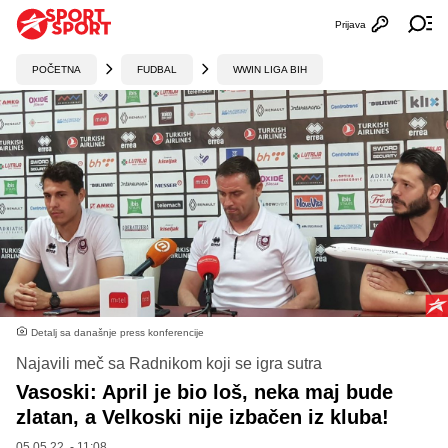
Prijava
Otvori profi
Ot
POČETNA
FUDBAL
WWIN LIGA BIH
Detalj sa današnje press konferencije
Najavili meč sa Radnikom koji se igra sutra
Vasoski: April je bio loš, neka maj bude
zlatan, a Velkoski nije izbačen iz kluba!
05.05.22. - 11:08,