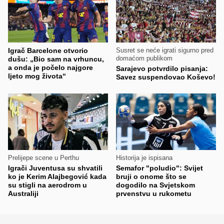
Igrač Barcelone otvorio
Susret se neće igrati sigurno pred
domaćom publikom
dušu: „Bio sam na vrhuncu,
a onda je počelo najgore
Sarajevo potvrdilo pisanja:
ljeto mog života“
Savez suspendovao Koševo!
Prelijepe scene u Perthu
Historija je ispisana
Igrači Juventusa su shvatili
Semafor "poludio": Svijet
ko je Kerim Alajbegović kada
bruji o onome što se
su stigli na aerodrom u
dogodilo na Svjetskom
Australiji
prvenstvu u rukometu