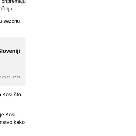
 "pripremaju
činju.
vu sezonu
loveniji
3.05.26. 17:29
p Kosi što
je Kosi
venstvo kako