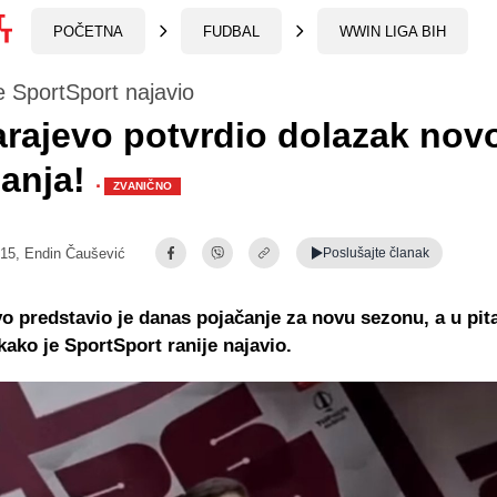
POČETNA
FUDBAL
WWIN LIGA BIH
e SportSport najavio
rajevo potvrdio dolazak nov
čanja!
·
ZVANIČNO
:15,
Endin Čaušević
Poslušajte
članak
o predstavio je danas pojačanje za novu sezonu, a u pita
 kako je SportSport ranije najavio.