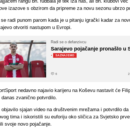
jjačem rangu bh. fudbala je tek iza nas, ali bh. klubovi već
nove izazove s obzirom da pripreme za novu sezonu ubrzo po
se radi punom parom kada je u pitanju igrački kadar za no
ajevo otvoriti nastupom u Evropi.
Radi se o defanzivcu
Sarajevo pojačanje pronašlo u S
·
SAZNAJEMO
6
2
rtSport nedavno najavio karijeru na Koševu nastavit će Fili
 danas zvanično potvrdilo.
 objavilo sjajan video na društvenim mrežama i potvrdilo da 
ovog tima i iskoristili su euforiju oko sličica za Svjetsko pr
ili svoje novo pojačanje.