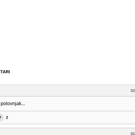
TARI
02
polovnjak...
2
01