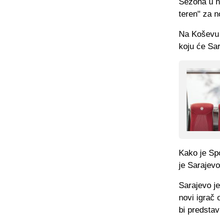
Sezona u na
teren" za 
Na Koševu 
koju će Sar
Kako je Spo
je Sarajevo
Sarajevo je
novi igrač 
bi predstav