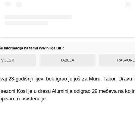
iše informacija na temu WWin liga BiH:
VIJESTI
TABELA
RASPOR
ovaj 23-godišnji lijevi bek igrao je još za Muru, Tabor, Dravu i
 sezoni Kosi je u dresu Aluminija odigrao 29 mečeva na koji
upisao tri asistencije.