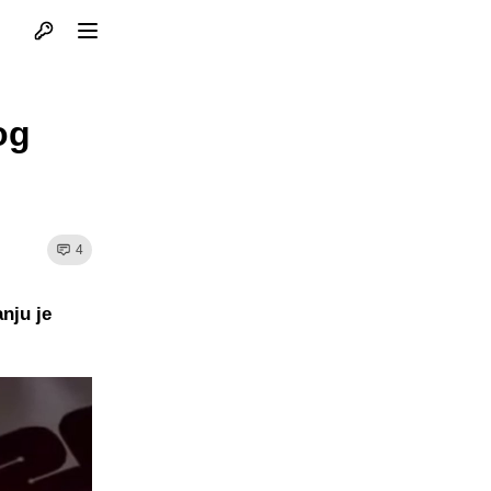
Otvori profil
Otvori meni
og
4
nju je