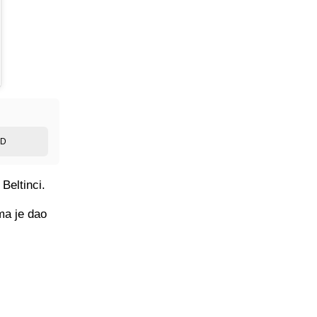
ED
 Beltinci.
ma je dao