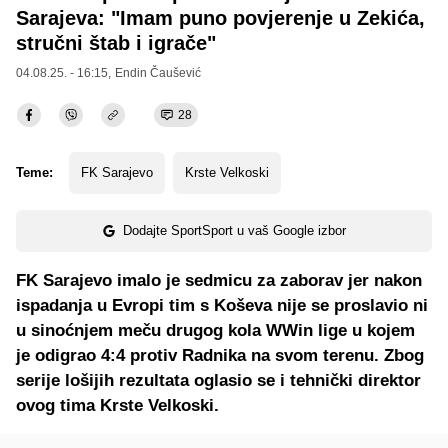
Sarajeva: "Imam puno povjerenje u Zekića,
stručni štab i igrače"
04.08.25. - 16:15,
Endin Čaušević
28
Teme:
FK Sarajevo
Krste Velkoski
Dodajte SportSport u vaš Google izbor
FK Sarajevo imalo je sedmicu za zaborav jer nakon
ispadanja u Evropi tim s Koševa nije se proslavio ni
u sinoćnjem meču drugog kola WWin lige u kojem
je odigrao 4:4 protiv Radnika na svom terenu. Zbog
serije lošijih rezultata oglasio se i tehnički direktor
ovog tima Krste Velkoski.