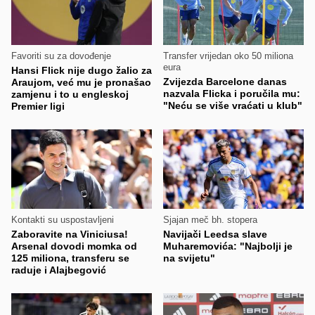
Favoriti su za dovođenje
Transfer vrijedan oko 50 miliona
eura
Hansi Flick nije dugo žalio za
Zvijezda Barcelone danas
Araujom, već mu je pronašao
nazvala Flicka i poručila mu:
zamjenu i to u engleskoj
"Neću se više vraćati u klub"
Premier ligi
Kontakti su uspostavljeni
Sjajan meč bh. stopera
Zaboravite na Viniciusa!
Navijači Leedsa slave
Arsenal dovodi momka od
Muharemovića: "Najbolji je
125 miliona, transferu se
na svijetu"
raduje i Alajbegović