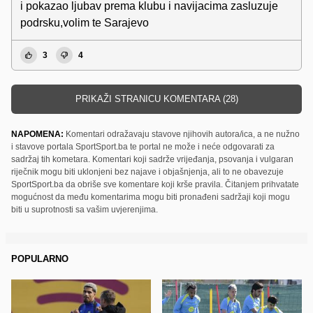
i pokazao ljubav prema klubu i navijacima zasluzuje
podrsku,volim te Sarajevo
3
4
PRIKAŽI STRANICU KOMENTARA (28)
NAPOMENA:
Komentari odražavaju stavove njihovih autora/ica, a ne nužno
i stavove portala SportSport.ba te portal ne može i neće odgovarati za
sadržaj tih kometara. Komentari koji sadrže vrijeđanja, psovanja i vulgaran
riječnik mogu biti uklonjeni bez najave i objašnjenja, ali to ne obavezuje
SportSport.ba da obriše sve komentare koji krše pravila. Čitanjem prihvatate
mogućnost da među komentarima mogu biti pronađeni sadržaji koji mogu
biti u suprotnosti sa vašim uvjerenjima.
POPULARNO