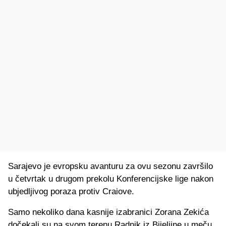
Sarajevo je evropsku avanturu za ovu sezonu završilo
u četvrtak u drugom prekolu Konferencijske lige nakon
ubjedljivog poraza protiv Craiove.
Samo nekoliko dana kasnije izabranici Zorana Zekića
dočekali su na svom terenu Radnik iz Bijeljine u meču