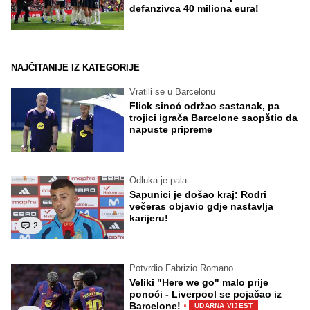
defanzivca 40 miliona eura!
NAJČITANIJE IZ KATEGORIJE
Vratili se u Barcelonu
Flick sinoć održao sastanak, pa
trojici igrača Barcelone saopštio da
napuste pripreme
Odluka je pala
Sapunici je došao kraj: Rodri
večeras objavio gdje nastavlja
karijeru!
2
Potvrdio Fabrizio Romano
Veliki "Here we go" malo prije
ponoći - Liverpool se pojačao iz
·
Barcelone!
UDARNA VIJEST