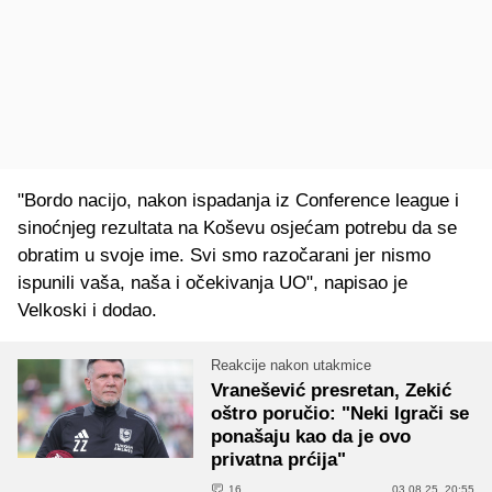
"Bordo nacijo, nakon ispadanja iz Conference league i
sinoćnjeg rezultata na Koševu osjećam potrebu da se
obratim u svoje ime. Svi smo razočarani jer nismo
ispunili vaša, naša i očekivanja UO", napisao je
Velkoski i dodao.
Reakcije nakon utakmice
Vranešević presretan, Zekić
oštro poručio: "Neki Igrači se
ponašaju kao da je ovo
privatna prćija"
16
03.08.25. 20:55