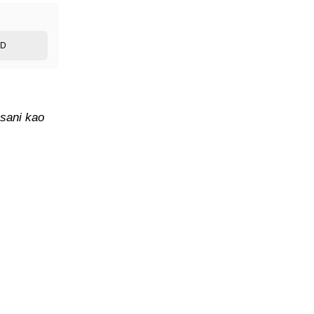
ED
isani kao