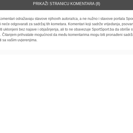
PRIKAŽI STRANICU KOMENTARA (8)
omentari odražavaju stavove njihovih autora/ica, a ne nužno i stavove portala Spor
i neće odgovarati za sadržaj tih kometara. Komentari koji sadrže vrijeđanja, psovan
iti uklonjeni bez najave i objašnjenja, ali to ne obavezuje SportSport.ba da obriše
la. Čitanjem prihvatate mogućnost da među komentarima mogu biti pronađeni sadrža
ti sa vašim uvjerenjima.