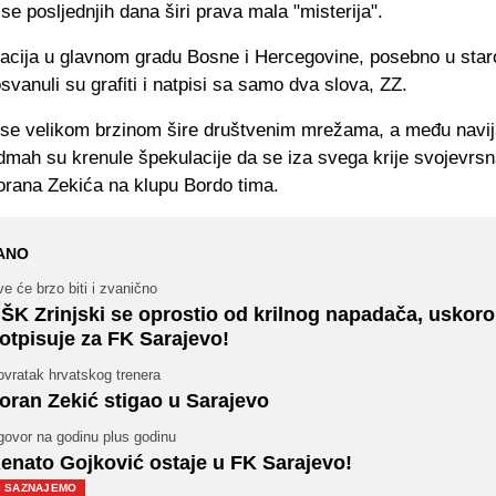
e posljednjih dana širi prava mala "misterija".
kacija u glavnom gradu Bosne i Hercegovine, posebno u star
svanuli su grafiti i natpisi sa samo dva slova, ZZ.
e se velikom brzinom šire društvenim mrežama, a među navi
dmah su krenule špekulacije da se iza svega krije svojevrs
orana Zekića na klupu Bordo tima.
ANO
e će brzo biti i zvanično
ŠK Zrinjski se oprostio od krilnog napadača, uskoro
otpisuje za FK Sarajevo!
ovratak hrvatskog trenera
oran Zekić stigao u Sarajevo
govor na godinu plus godinu
enato Gojković ostaje u FK Sarajevo!
SAZNAJEMO