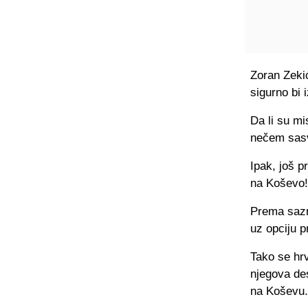
Zoran Zeki
sigurno bi
Da li su mi
nečem sasvi
Ipak, još p
na Koševo!
Prema sazn
uz opciju p
Tako se hr
njegova des
na Koševu.