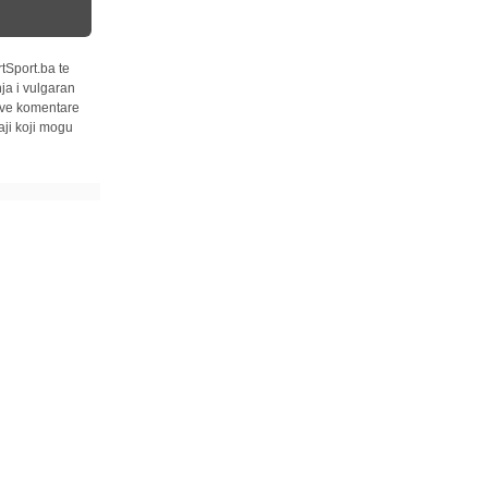
tSport.ba te
ja i vulgaran
 sve komentare
ji koji mogu