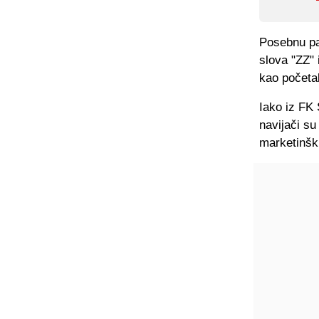
Posebnu pa
slova "ZZ" 
kao početa
Iako iz FK
navijači su
marketinški