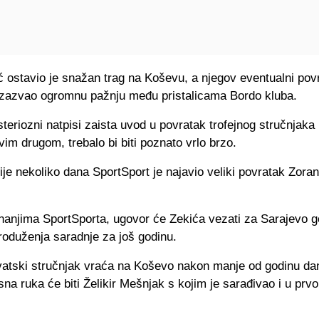
ć ostavio je snažan trag na Koševu, a njegov eventualni pov
 izazvao ogromnu pažnju među pristalicama Bordo kluba.
steriozni natpisi zaista uvod u povratak trofejnog stručnjaka il
m drugom, trebalo bi biti poznato vrlo brzo.
rije nekoliko dana SportSport je najavio veliki povratak Zora
anjima SportSporta, ugovor će Zekića vezati za Sarajevo g
roduženja saradnje za još godinu.
vatski stručnjak vraća na Koševo nakon manje od godinu da
na ruka će biti Želikir Mešnjak s kojim je sarađivao i u pr