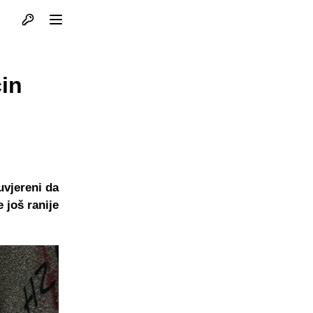
Otvori profil
Otvori meni
in
uvjereni da
 još ranije