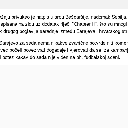
žnju privukao je natpis u srcu Baščaršije, nadomak Sebilja,
ispisana na zidu uz dodatak riječi "Chapter II", što su mnogi
k drugog poglavlja saradnje između Sarajeva i hrvatskog str
 Sarajevo za sada nema nikakve zvanične potvrde niti komen
 već počeli povezivati događaje i vjerovati da se iza kampanj
 potez kakav do sada nije viđen na bh. fudbalskoj sceni.