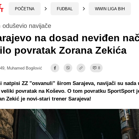
POČETNA
FUDBAL
WWIN LIGA BIH
 oduševio navijače
rajevo na dosad neviđen nač
ilo povratak Zorana Zekića
:49,
Muhamed Bogilović
8
i natpisi ZZ "osvanuli" širom Sarajeva, navijači su sada 
veliki povratak na Koševo. O tom povratku SportSport je
an Zekić je novi-stari trener Sarajeva!