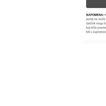
NAPOMENA:
K
portal ne može 
riječnik mogu b
koji krše pravi
biti u suprotnos