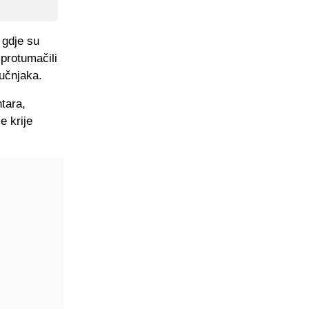
 gdje su
 protumačili
učnjaka.
tara,
e krije