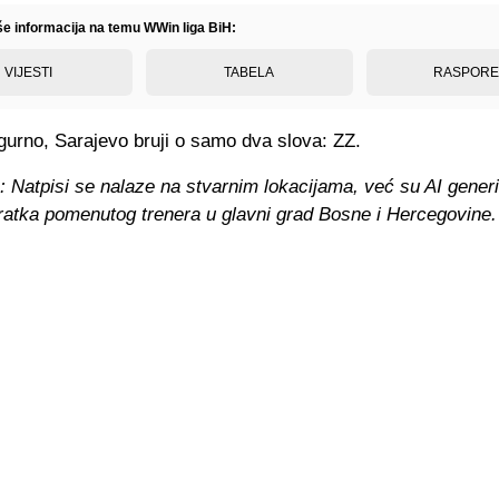
iše informacija na temu WWin liga BiH:
VIJESTI
TABELA
RASPOR
gurno, Sarajevo bruji o samo dva slova: ZZ.
: Natpisi se nalaze na stvarnim lokacijama, već su AI gener
ratka pomenutog trenera u glavni grad Bosne i Hercegovine.