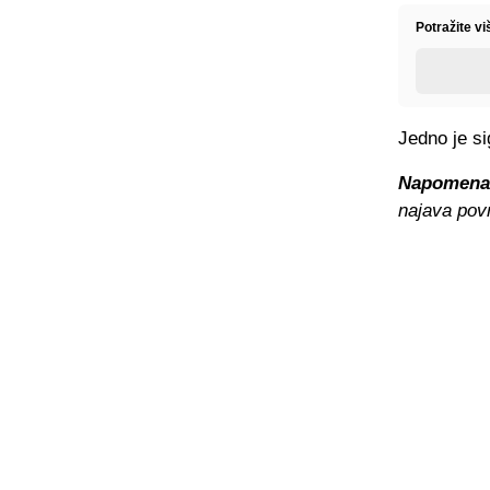
Potražite v
Jedno je si
Napomena
najava pov