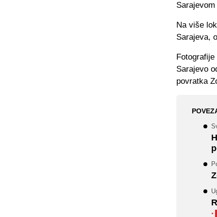
Sarajevom s
Na više lo
Sarajeva, o
Fotografij
Sarajevo o
povratka Z
POVEZ
Sv
H
p
P
Z
U
R
·