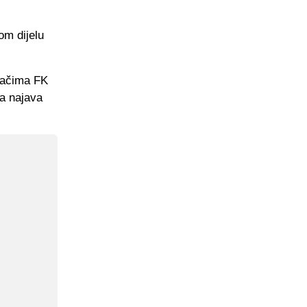
om dijelu
jačima FK
na najava