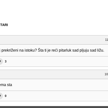
TARI
11
 prekriženi na istoku? Šta ti je reći pitarluk sad pljuju sad ližu.
3
10
ema sta
0