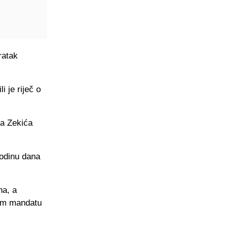
ratak
i je riječ o
na Zekića
odinu dana
na, a
vom mandatu