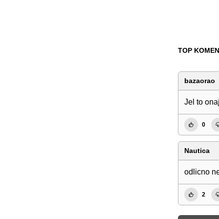
TOP KOMEN
bazaorao
Jel to onaj
0
Nautica
odlicno n
2