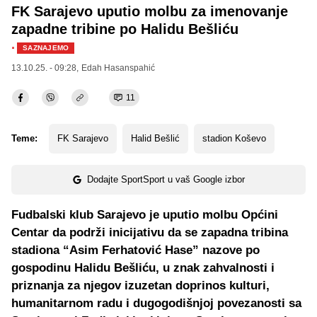
FK Sarajevo uputio molbu za imenovanje
zapadne tribine po Halidu Bešliću
·
SAZNAJEMO
13.10.25. - 09:28,
Edah Hasanspahić
11
Teme:
FK Sarajevo
Halid Bešlić
stadion Koševo
Dodajte SportSport u vaš Google izbor
Fudbalski klub Sarajevo je uputio molbu Općini
Centar da podrži inicijativu da se zapadna tribina
stadiona “Asim Ferhatović Hase” nazove po
gospodinu Halidu Bešliću, u znak zahvalnosti i
priznanja za njegov izuzetan doprinos kulturi,
humanitarnom radu i dugogodišnjoj povezanosti sa