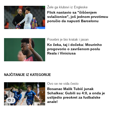
Žele ga klubovi iz Engleske
Flick nastavio sa "čišćenjem
svlačionice", još jednom prvotimcu
poručio da napusti Barcelonu
Posebni je bio kratak i jasan
Ko čeka, taj i dočeka: Mourinho
progovorio o završenom poslu
Reala i Viniciusa
NAJČITANIJE IZ KATEGORIJE
Ovo se ne viđa često
Bosanac Malik Tubić junak
Schalkea: Gubili su 4:0, a onda je
uslijedio preokret za fudbalske
2
anale!