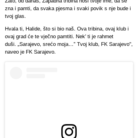
Zato, od danas, Zapadna tribina nosi tvoje ime, da se
zna i pamti, da svaka pjesma i svaki povik s nje bude i
tvoj glas.
Hvala ti, Halide, što si bio naš. Ova tribina, ovaj klub i
ovaj grad će te vječno pamtiti. Nek’ ti je rahmet
duši. „Sarajevo, srećo moja…” Tvoj klub, FK Sarajevo",
naveo je FK Sarajevo.