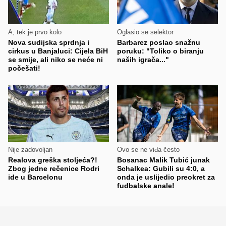
A, tek je prvo kolo
Oglasio se selektor
Nova sudijska sprdnja i
Barbarez poslao snažnu
cirkus u Banjaluci: Cijela BiH
poruku: "Toliko o biranju
se smije, ali niko se neće ni
naših igrača..."
počešati!
Nije zadovoljan
Ovo se ne viđa često
Realova greška stoljeća?!
Bosanac Malik Tubić junak
Zbog jedne rečenice Rodri
Schalkea: Gubili su 4:0, a
ide u Barcelonu
onda je uslijedio preokret za
fudbalske anale!