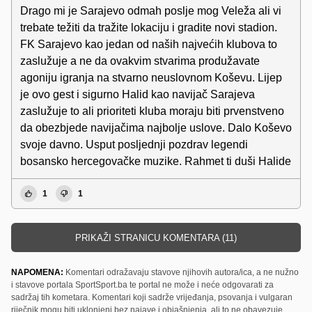
Drago mi je Sarajevo odmah poslje mog Veleža ali vi
trebate težiti da tražite lokaciju i gradite novi stadion.
FK Sarajevo kao jedan od naših najvećih klubova to
zaslužuje a ne da ovakvim stvarima produžavate
agoniju igranja na stvarno neuslovnom Koševu. Lijep
je ovo gest i sigurno Halid kao navijač Sarajeva
zaslužuje to ali prioriteti kluba moraju biti prvenstveno
da obezbjede navijačima najbolje uslove. Dalo Koševo
svoje davno. Usput posljednji pozdrav legendi
bosansko hercegovačke muzike. Rahmet ti duši Halide
1
1
PRIKAŽI STRANICU KOMENTARA (11)
NAPOMENA:
Komentari odražavaju stavove njihovih autora/ica, a ne nužno
i stavove portala SportSport.ba te portal ne može i neće odgovarati za
sadržaj tih kometara. Komentari koji sadrže vrijeđanja, psovanja i vulgaran
riječnik mogu biti uklonjeni bez najave i objašnjenja, ali to ne obavezuje