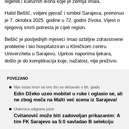
legendi i kulturnih ikona koje je zemlja imala.
Halid Bešlić, voljeni pjevač i simbol Sarajeva, preminuo
je 7. oktobra 2025. godine u 72. godini života. Vijest o
njegovoj smrti potresla je cijeli region.
Bešlić je posljednjih mjeseci imao ozbiljne zdravstvene
probleme i bio hospitaliziran u Kliničkom centru
Univerziteta u Sarajevu. Uprkos naporima ljekara,
došlo je do komplikacija koje, nažalost, nije preživio.
POVEZANO
Nije ostao imun na ono što se dešavalo u bh. gradu
Edin Džeko uzeo mobitel u ruke i oglasio se, ali
ne zbog meča na Malti već scena iz Sarajeva!
Utakmica odigrana jučer
Cvitanović može biti zadovoljan prikazanim: A
tim FK Sarajevo sa 5:0 savladao B selekciju