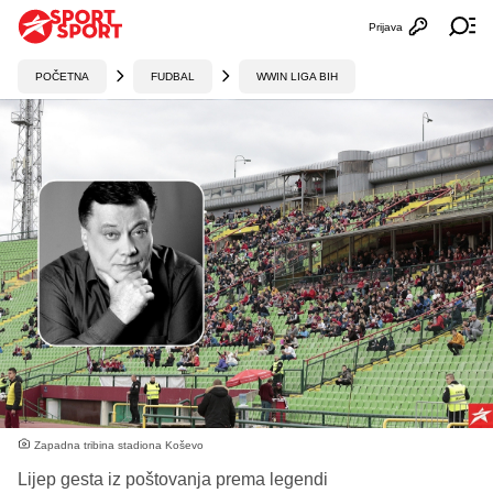
Prijava
Otvori profi
Ot
POČETNA
FUDBAL
WWIN LIGA BIH
Zapadna tribina stadiona Koševo
Lijep gesta iz poštovanja prema legendi