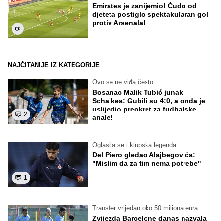
Emirates je zanijemio! Čudo od
djeteta postiglo spektakularan gol
protiv Arsenala!
NAJČITANIJE IZ KATEGORIJE
Ovo se ne viđa često
Bosanac Malik Tubić junak
Schalkea: Gubili su 4:0, a onda je
uslijedio preokret za fudbalske
2
anale!
Oglasila se i klupska legenda
Del Piero gledao Alajbegovića:
"Mislim da za tim nema potrebe"
1
Transfer vrijedan oko 50 miliona eura
Zvijezda Barcelone danas nazvala