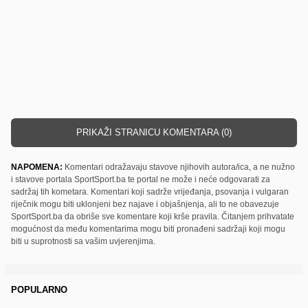
PRIKAŽI STRANICU KOMENTARA (0)
NAPOMENA:
Komentari odražavaju stavove njihovih autora/ica, a ne nužno
i stavove portala SportSport.ba te portal ne može i neće odgovarati za
sadržaj tih kometara. Komentari koji sadrže vrijeđanja, psovanja i vulgaran
riječnik mogu biti uklonjeni bez najave i objašnjenja, ali to ne obavezuje
SportSport.ba da obriše sve komentare koji krše pravila. Čitanjem prihvatate
mogućnost da među komentarima mogu biti pronađeni sadržaji koji mogu
biti u suprotnosti sa vašim uvjerenjima.
POPULARNO