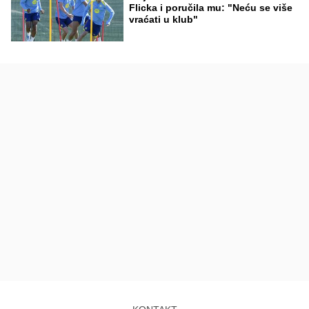
Flicka i poručila mu: "Neću se više
vraćati u klub"