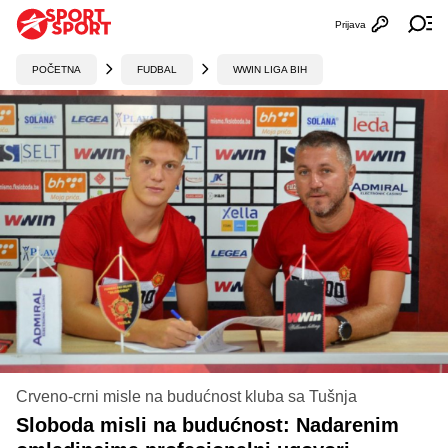
Prijava
Otvori profi
Ot
POČETNA
FUDBAL
WWIN LIGA BIH
Crveno-crni misle na budućnost kluba sa Tušnja
Sloboda misli na budućnost: Nadarenim