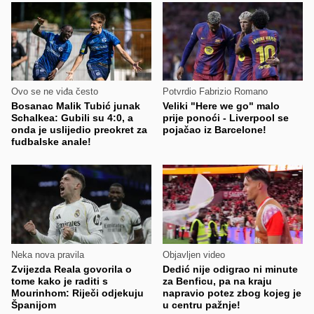
Ovo se ne viđa često
Potvrdio Fabrizio Romano
Bosanac Malik Tubić junak
Veliki "Here we go" malo
Schalkea: Gubili su 4:0, a
prije ponoći - Liverpool se
onda je uslijedio preokret za
pojačao iz Barcelone!
fudbalske anale!
Neka nova pravila
Objavljen video
Zvijezda Reala govorila o
Dedić nije odigrao ni minute
tome kako je raditi s
za Benficu, pa na kraju
Mourinhom: Riječi odjekuju
napravio potez zbog kojeg je
Španijom
u centru pažnje!