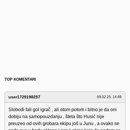
TOP KOMENTARI
user1729198257
09.02.25. 14:49
Slobodi fali gol igrač , ali otom potom i bitno je da oni
dobiju na samopouzdanju , šteta što Husić nije
preuzeo od ovih grobara ekipu još u Junu , a ovako se