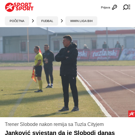
Prijava
Otvori profi
Ot
POČETNA
FUDBAL
WWIN LIGA BIH
Trener Slobode nakon remija sa Tuzla Cityjem
Janković svjestan da je Slobodi danas