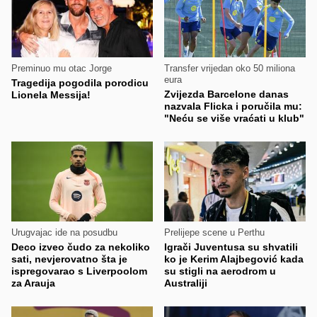
Preminuo mu otac Jorge
Transfer vrijedan oko 50 miliona
eura
Tragedija pogodila porodicu
Zvijezda Barcelone danas
Lionela Messija!
nazvala Flicka i poručila mu:
"Neću se više vraćati u klub"
Urugvajac ide na posudbu
Prelijepe scene u Perthu
Deco izveo čudo za nekoliko
Igrači Juventusa su shvatili
sati, nevjerovatno šta je
ko je Kerim Alajbegović kada
ispregovarao s Liverpoolom
su stigli na aerodrom u
za Arauja
Australiji