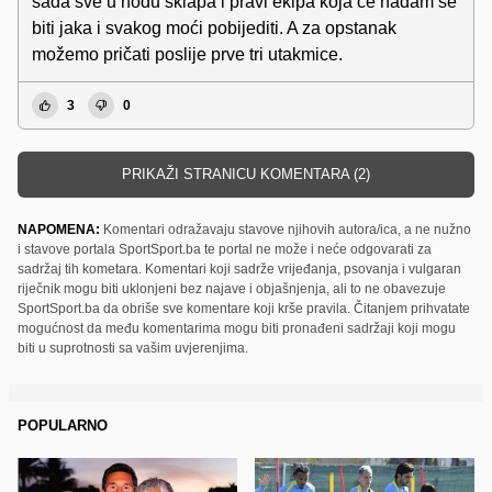
sada sve u hodu sklapa i pravi ekipa koja će nadam se
biti jaka i svakog moći pobijediti. A za opstanak
možemo pričati poslije prve tri utakmice.
3
0
PRIKAŽI STRANICU KOMENTARA (2)
NAPOMENA:
Komentari odražavaju stavove njihovih autora/ica, a ne nužno
i stavove portala SportSport.ba te portal ne može i neće odgovarati za
sadržaj tih kometara. Komentari koji sadrže vrijeđanja, psovanja i vulgaran
riječnik mogu biti uklonjeni bez najave i objašnjenja, ali to ne obavezuje
SportSport.ba da obriše sve komentare koji krše pravila. Čitanjem prihvatate
mogućnost da među komentarima mogu biti pronađeni sadržaji koji mogu
biti u suprotnosti sa vašim uvjerenjima.
POPULARNO