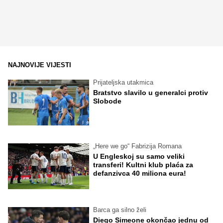
NAJNOVIJE VIJESTI
Prijateljska utakmica
Bratstvo slavilo u generalci protiv
Slobode
„Here we go“ Fabrizija Romana
U Engleskoj su samo veliki
transferi! Kultni klub plaća za
defanzivca 40 miliona eura!
Barca ga silno želi
Diego Simeone okončao jednu od