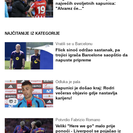
najvećih ovoljetnih sapunica:
"Alvarez će..."
NAJČITANIJE IZ KATEGORIJE
Vratili se u Barcelonu
Flick sinoć održao sastanak, pa
trojici igrača Barcelone saopštio da
napuste pripreme
Odluka je pala
Sapunici je došao kraj: Rodri
večeras objavio gdje nastavlja
karijeru!
2
Potvrdio Fabrizio Romano
Veliki "Here we go" malo prije
ponoći - Liverpool se pojačao iz