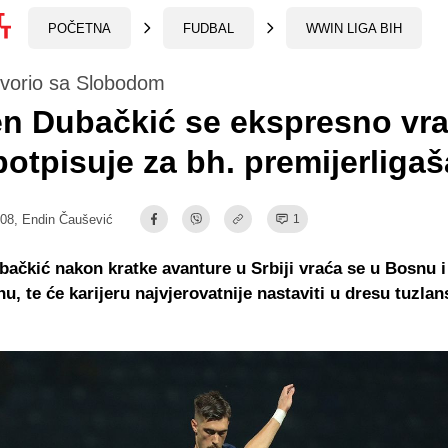
POČETNA
FUDBAL
WWIN LIGA BIH
vorio sa Slobodom
n Dubačkić se ekspresno vra
potpisuje za bh. premijerligaš
:08,
Endin Čaušević
1
ačkić nakon kratke avanture u Srbiji vraća se u Bosnu i
u, te će karijeru najvjerovatnije nastaviti u dresu tuzlan