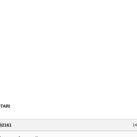
TARI
32161
14