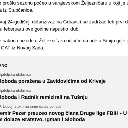
 prošlu sezonu počeo u sarajevskom Željezničaru u koji je s
a iz Stupčanice.
aj 24-godišnji defanzivac na Grbavici se zadržao tek prvi d
u feberuaru ove godine napustio klub.
 nakon epizode u Željezničaru odlučio da ode u Srbiju gdje 
 GAT iz Novog Sada.
ANO
ijateljska utakmica
loboda poražena u Zavidovićima od Krivaje
ijateljska utakmica
loboda i Radnik remizirali na Tušnju
K Doboj Istok ima čime da se pohvali
emir Pezer preuzeo novog člana Druge lige FBiH - U
m dolaze Bratstvo, Igman i Sloboda