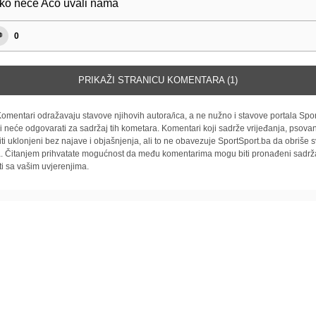
iko nece Aco uvali nama
0
PRIKAŽI STRANICU KOMENTARA (1)
omentari odražavaju stavove njihovih autora/ica, a ne nužno i stavove portala Spor
i neće odgovarati za sadržaj tih kometara. Komentari koji sadrže vrijeđanja, psovan
iti uklonjeni bez najave i objašnjenja, ali to ne obavezuje SportSport.ba da obriše
la. Čitanjem prihvatate mogućnost da među komentarima mogu biti pronađeni sadrža
ti sa vašim uvjerenjima.