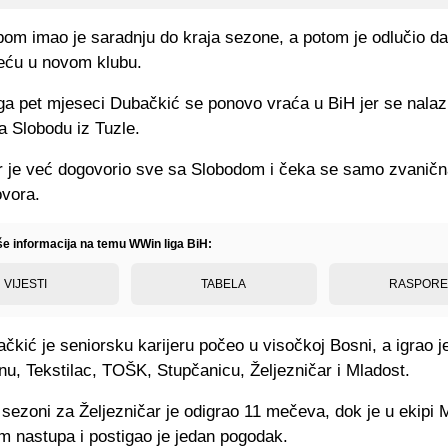
bom imao je saradnju do kraja sezone, a potom je odlučio da
reću u novom klubu.
a pet mjeseci Dubačkić se ponovo vraća u BiH jer se nalaz
a Slobodu iz Tuzle.
r je već dogovorio sve sa Slobodom i čeka se samo zvaničn
ovora.
iše informacija na temu WWin liga BiH:
VIJESTI
TABELA
RASPOR
čkić je seniorsku karijeru počeo u visočkoj Bosni, a igrao j
inu, Tekstilac, TOŠK, Stupčanicu, Željezničar i Mladost.
 sezoni za Željezničar je odigrao 11 mečeva, dok je u ekipi 
m nastupa i postigao je jedan pogodak.