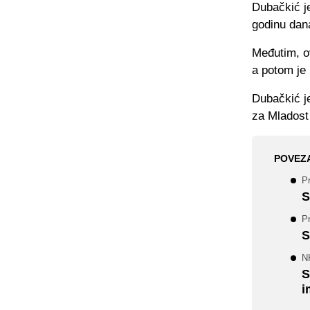
Dubačkić je
godinu dan
Međutim, ov
a potom je 
Dubačkić je
za Mladost
POVEZ
Pr
S
Pr
S
N
S
i