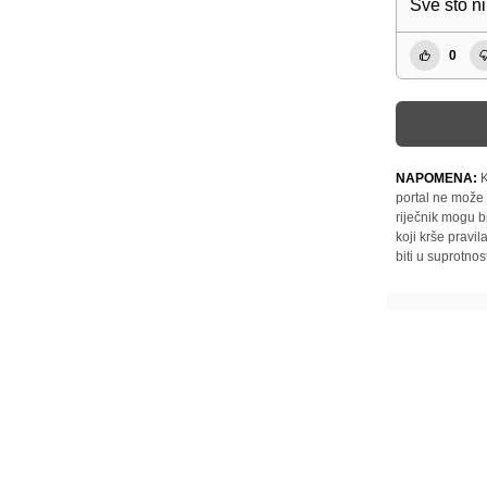
Sve sto n
0
NAPOMENA:
K
portal ne može 
riječnik mogu b
koji krše pravi
biti u suprotnos