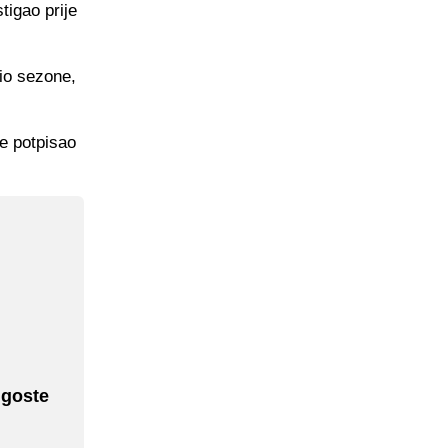
tigao prije
io sezone,
je potpisao
 goste