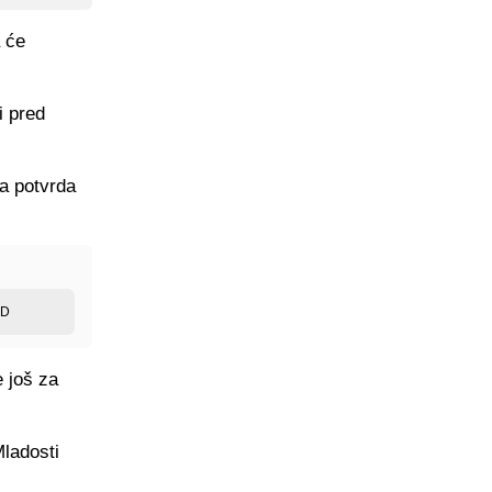
 će
i pred
a potvrda
ED
e još za
Mladosti