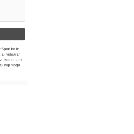
tSport.ba te
ja i vulgaran
 sve komentare
ji koji mogu