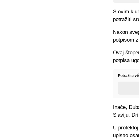
S ovim klu
potražiti s
Nakon sveg
potpisom z
Ovaj štope
potpisa ug
Potražite v
Inače, Duba
Slaviju, Dr
U protekloj
upisao osa