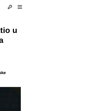
Otvori profil
Otvori meni
tio u
a
ske