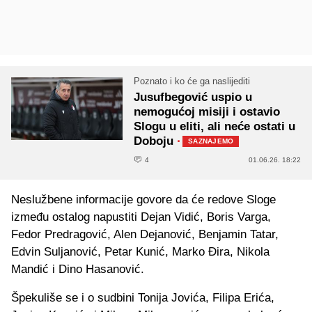
Poznato i ko će ga naslijediti
Jusufbegović uspio u
nemogućoj misiji i ostavio
Slogu u eliti, ali neće ostati u
Doboju
·
SAZNAJEMO
4
01.06.26. 18:22
Neslužbene informacije govore da će redove Sloge
između ostalog napustiti Dejan Vidić, Boris Varga,
Fedor Predragović, Alen Dejanović, Benjamin Tatar,
Edvin Suljanović, Petar Kunić, Marko Đira, Nikola
Mandić i Dino Hasanović.
Špekuliše se i o sudbini Tonija Jovića, Filipa Erića,