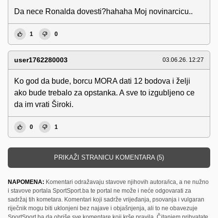
Da nece Ronalda dovesti?hahaha Moj novinarcicu..
1
0
user1762280003
03.06.26. 12:27
Ko god da bude, borcu MORA dati 12 bodova i želji
ako bude trebalo za opstanka. A sve to izgubljeno ce
da im vrati Široki.
0
1
PRIKAŽI STRANICU KOMENTARA (5)
NAPOMENA:
Komentari odražavaju stavove njihovih autora/ica, a ne nužno
i stavove portala SportSport.ba te portal ne može i neće odgovarati za
sadržaj tih kometara. Komentari koji sadrže vrijeđanja, psovanja i vulgaran
riječnik mogu biti uklonjeni bez najave i objašnjenja, ali to ne obavezuje
SportSport.ba da obriše sve komentare koji krše pravila. Čitanjem prihvatate