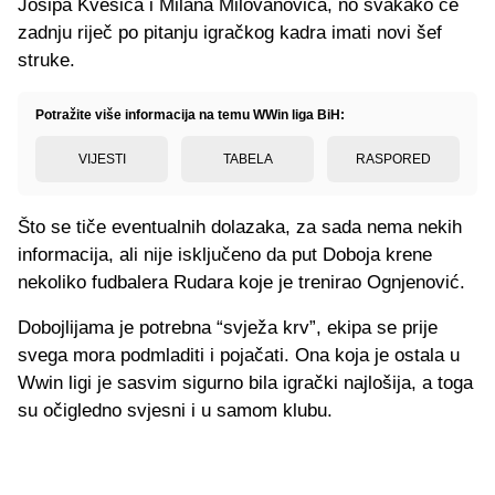
Josipa Kvesića i Milana Milovanovića, no svakako će
zadnju riječ po pitanju igračkog kadra imati novi šef
struke.
Potražite više informacija na temu WWin liga BiH:
VIJESTI
TABELA
RASPORED
Što se tiče eventualnih dolazaka, za sada nema nekih
informacija, ali nije isključeno da put Doboja krene
nekoliko fudbalera Rudara koje je trenirao Ognjenović.
Dobojlijama je potrebna “svježa krv”, ekipa se prije
svega mora podmladiti i pojačati. Ona koja je ostala u
Wwin ligi je sasvim sigurno bila igrački najlošija, a toga
su očigledno svjesni i u samom klubu.