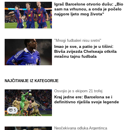
Igrač Barcelone otvorio dušu: „Bio
sam na vrhuncu, a onda je počelo
najgore ljeto mog života“
"Mnogi fudbaleri nisu sretni"
Imao je sve, a patio je u tišini:
Bivša zvijezda Chelseaja otkrila
mračnu tajnu fudbala
NAJČITANIJE IZ KATEGORIJE
Osvojio je s ekipom 21 trofej
Kraj jedne ere: Barcelona se i
definitivno riješila svoje legende
5
Neočekivana odluka Argentinca