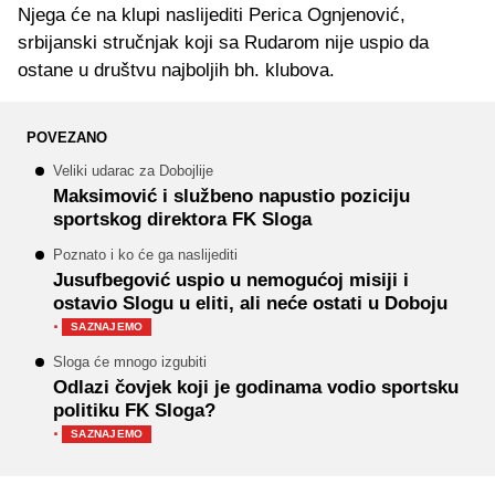
Njega će na klupi naslijediti Perica Ognjenović,
srbijanski stručnjak koji sa Rudarom nije uspio da
ostane u društvu najboljih bh. klubova.
POVEZANO
Veliki udarac za Dobojlije
Maksimović i službeno napustio poziciju
sportskog direktora FK Sloga
Poznato i ko će ga naslijediti
Jusufbegović uspio u nemogućoj misiji i
ostavio Slogu u eliti, ali neće ostati u Doboju
·
SAZNAJEMO
Sloga će mnogo izgubiti
Odlazi čovjek koji je godinama vodio sportsku
politiku FK Sloga?
·
SAZNAJEMO