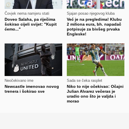
Čovjek nema namjeru stati
Sjajan posao njegovog kluba
Doveo Salaha, pa riječima
Već je na pregledima! Klubu
šokirao cijeli svijet: "Kupit
2 miliona eura, bh. napadač
ćemo..."
potpisuje za bivšeg prvaka
Engleske!
Neočekivano ime
Sada se čeka rasplet
Newcastle imenovao novog
Niko to nije očekivao: Očajni
trenera i šokirao sve
Julian Alvarez večeras je
uradio ono što je valjda i
morao