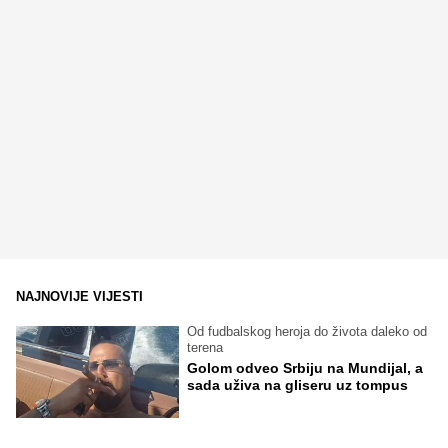
NAJNOVIJE VIJESTI
Od fudbalskog heroja do života daleko od
terena
Golom odveo Srbiju na Mundijal, a
sada uživa na gliseru uz tompus