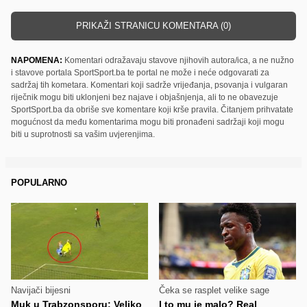
PRIKAŽI STRANICU KOMENTARA (0)
NAPOMENA:
Komentari odražavaju stavove njihovih autora/ica, a ne nužno
i stavove portala SportSport.ba te portal ne može i neće odgovarati za
sadržaj tih kometara. Komentari koji sadrže vrijeđanja, psovanja i vulgaran
riječnik mogu biti uklonjeni bez najave i objašnjenja, ali to ne obavezuje
SportSport.ba da obriše sve komentare koji krše pravila. Čitanjem prihvatate
mogućnost da među komentarima mogu biti pronađeni sadržaji koji mogu
biti u suprotnosti sa vašim uvjerenjima.
POPULARNO
Navijači bijesni
Čeka se rasplet velike sage
Muk u Trabzonsporu: Veliko
I to mu je malo? Real