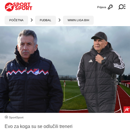
Prijava
Otvori profi
Ot
POČETNA
FUDBAL
WWIN LIGA BIH
SportSport
Evo za koga su se odlučili treneri