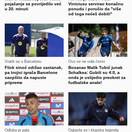
pojačanje se povrijedilo već
Viniciusu servirao konačnu
u 20. minuti
ponudu i poručio da "više
od toga nećeš dobiti"
Vratili se u Barcelonu
Ovo se ne viđa često
Flick sinoć održao sastanak,
Bosanac Malik Tubić junak
pa trojici igrača Barcelone
Schalkea: Gubili su 4:0, a
saopštio da napuste
onda je uslijedio preokret za
pripreme
fudbalske anale!
Odluka je pala
Oglasila se i klupska legenda