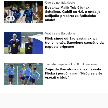
Ovo se ne viđa često
Bosanac Malik Tubić junak
Schalkea: Gubili su 4:0, a onda je
uslijedio preokret za fudbalske
2
anale!
Vratili se u Barcelonu
Flick sinoć održao sastanak, pa
trojici igrača Barcelone saopštio da
napuste pripreme
Transfer vrijedan oko 50 miliona eura
Zvijezda Barcelone danas nazvala
Flicka i poručila mu: "Neću se više
vraćati u klub"