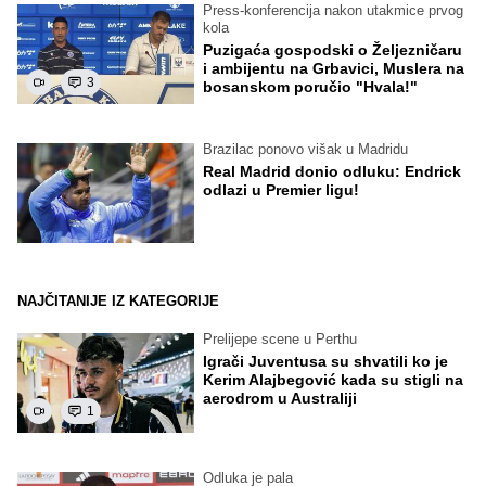
Press-konferencija nakon utakmice prvog
kola
Puzigaća gospodski o Željezničaru
i ambijentu na Grbavici, Muslera na
3
bosanskom poručio "Hvala!"
Brazilac ponovo višak u Madridu
Real Madrid donio odluku: Endrick
odlazi u Premier ligu!
NAJČITANIJE IZ KATEGORIJE
Prelijepe scene u Perthu
Igrači Juventusa su shvatili ko je
Kerim Alajbegović kada su stigli na
aerodrom u Australiji
1
Odluka je pala