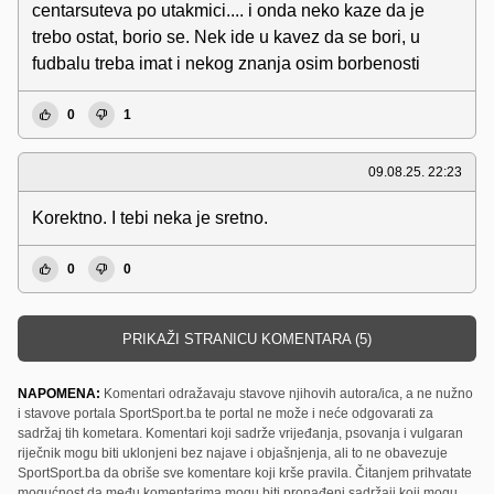
centarsuteva po utakmici.... i onda neko kaze da je
trebo ostat, borio se. Nek ide u kavez da se bori, u
fudbalu treba imat i nekog znanja osim borbenosti
0
1
09.08.25. 22:23
Korektno. I tebi neka je sretno.
0
0
PRIKAŽI STRANICU KOMENTARA (5)
NAPOMENA:
Komentari odražavaju stavove njihovih autora/ica, a ne nužno
i stavove portala SportSport.ba te portal ne može i neće odgovarati za
sadržaj tih kometara. Komentari koji sadrže vrijeđanja, psovanja i vulgaran
riječnik mogu biti uklonjeni bez najave i objašnjenja, ali to ne obavezuje
SportSport.ba da obriše sve komentare koji krše pravila. Čitanjem prihvatate
mogućnost da među komentarima mogu biti pronađeni sadržaji koji mogu