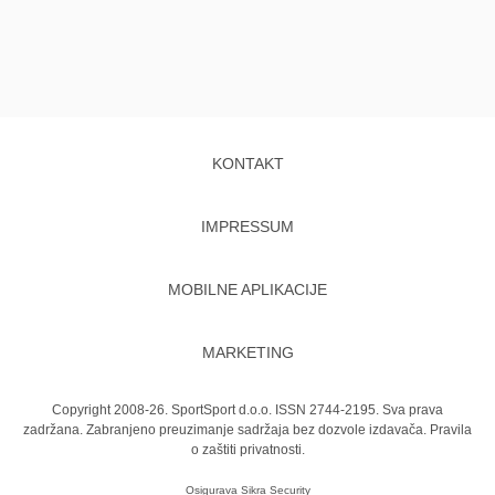
KONTAKT
IMPRESSUM
MOBILNE APLIKACIJE
MARKETING
Copyright 2008-26. SportSport d.o.o. ISSN 2744-2195. Sva prava
zadržana. Zabranjeno preuzimanje sadržaja bez dozvole izdavača.
Pravila
o zaštiti privatnosti.
Osigurava
Sikra Security