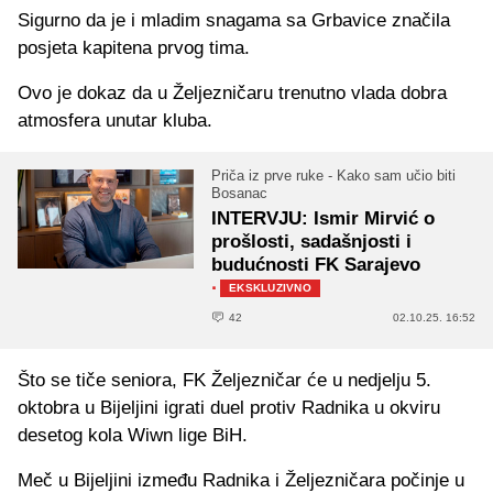
Sigurno da je i mladim snagama sa Grbavice značila
posjeta kapitena prvog tima.
Ovo je dokaz da u Željezničaru trenutno vlada dobra
atmosfera unutar kluba.
Priča iz prve ruke - Kako sam učio biti
Bosanac
INTERVJU: Ismir Mirvić o
prošlosti, sadašnjosti i
budućnosti FK Sarajevo
·
EKSKLUZIVNO
42
02.10.25. 16:52
Što se tiče seniora, FK Željezničar će u nedjelju 5.
oktobra u Bijeljini igrati duel protiv Radnika u okviru
desetog kola Wiwn lige BiH.
Meč u Bijeljini između Radnika i Željezničara počinje u