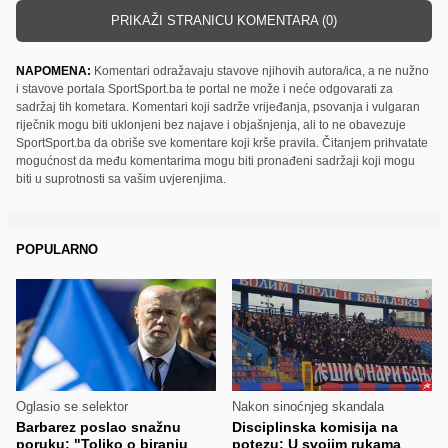
PRIKAŽI STRANICU KOMENTARA (0)
NAPOMENA:
Komentari odražavaju stavove njihovih autora/ica, a ne nužno
i stavove portala SportSport.ba te portal ne može i neće odgovarati za
sadržaj tih kometara. Komentari koji sadrže vrijeđanja, psovanja i vulgaran
riječnik mogu biti uklonjeni bez najave i objašnjenja, ali to ne obavezuje
SportSport.ba da obriše sve komentare koji krše pravila. Čitanjem prihvatate
mogućnost da među komentarima mogu biti pronađeni sadržaji koji mogu
biti u suprotnosti sa vašim uvjerenjima.
POPULARNO
Oglasio se selektor
Nakon sinoćnjeg skandala
Barbarez poslao snažnu
Disciplinska komisija na
poruku: "Toliko o biranju
potezu: U svojim rukama