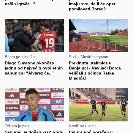
naših igrača..."
imaju sve, da li će opet
pomilovati Borac?
Barca ga silno želi
Sudija Musić reagovao
Diego Simeone okončao
Prekinuta utakmica u
jednu od najvećih ovoljetnih
Banjaluci - Navijači Borca
sapunica: "Alvarez će..."
veličali zločinca Ratka
Mladića!
Odluka je pala
Vratili se u elitu
Sapunici je došao kraj: Rodri
Čelik sinoć poražen u