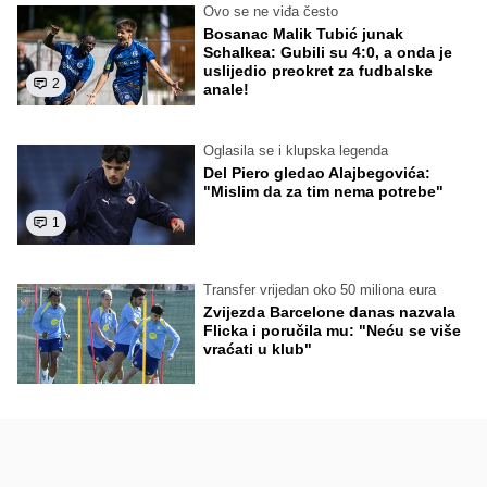
Ovo se ne viđa često
Bosanac Malik Tubić junak
Schalkea: Gubili su 4:0, a onda je
uslijedio preokret za fudbalske
2
anale!
Oglasila se i klupska legenda
Del Piero gledao Alajbegovića:
"Mislim da za tim nema potrebe"
1
Transfer vrijedan oko 50 miliona eura
Zvijezda Barcelone danas nazvala
Flicka i poručila mu: "Neću se više
vraćati u klub"