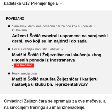
kadetske U17 Premijer lige BiH.
POVEZANO
Sarajevski derbi ima posebnu čar za one koji su ponikli u
klubovima
Adžem i Šošić evocirali uspomene na sarajevski
derbi, evo koji su im najdraži do sada
Hoće li veznjak napustiti Grbavicu?
Madžid Šošić i Željezničar na iskušenju zbog
unosnih ponuda iz inostranstva
·
SAZNAJEMO
Ruski mediji pišu
Madžid Šošić napušta Željezničar i karijeru
nastavlja u klubu bh. reprezentativca?
Omladinci Željezničara se spremaju za ove mečeve, a
na sinoćnjem treningu su imali iznenađenje.