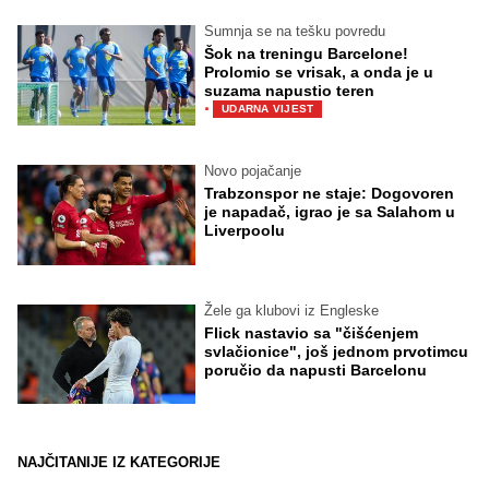
Sumnja se na tešku povredu
Šok na treningu Barcelone!
Prolomio se vrisak, a onda je u
suzama napustio teren
·
UDARNA VIJEST
Novo pojačanje
Trabzonspor ne staje: Dogovoren
je napadač, igrao je sa Salahom u
Liverpoolu
Žele ga klubovi iz Engleske
Flick nastavio sa "čišćenjem
svlačionice", još jednom prvotimcu
poručio da napusti Barcelonu
NAJČITANIJE IZ KATEGORIJE