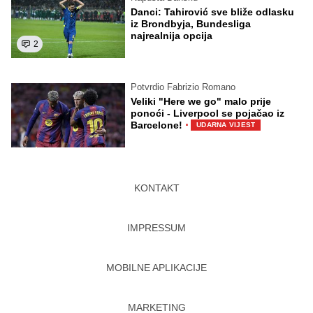
Danci: Tahirović sve bliže odlasku
iz Brondbyja, Bundesliga
najrealnija opcija
2
Potvrdio Fabrizio Romano
Veliki "Here we go" malo prije
ponoći - Liverpool se pojačao iz
·
Barcelone!
UDARNA VIJEST
KONTAKT
IMPRESSUM
MOBILNE APLIKACIJE
MARKETING