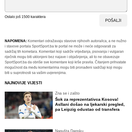
Ostalo još
1500
karaktera
POŠALJI
NAPOMENA:
Komentari odražavaju stavove njihovih autora/ica, a ne nužno
i stavove portala SportSport.ba te portal ne može i neće odgovarati za
sadržaj tih kometara. Komentari koji sadrže vrijeđanja, psovanja i vulgaran
riječnik mogu biti uklonjeni bez najave i objašnjenja, ali to ne obavezuje
SportSport.ba da obriše sve komentare koji krše pravila. Čitanjem prihvatate
mogućnost da među komentarima mogu biti pronađeni sadržaji koji mogu
biti u suprotnosti sa vašim uvjerenjima.
NAJNOVIJE VIJESTI
Zna se i zašto
Šok za reprezentativca Kosova!
Asllani došao na ljekarski pregled,
pa Leipzig odustao od transfera
Napušta Dansku