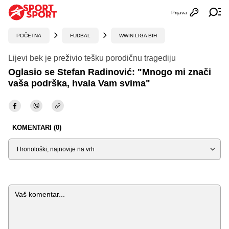
Prijava
Otvori profi
Ot
POČETNA
FUDBAL
WWIN LIGA BIH
Lijevi bek je preživio tešku porodičnu tragediju
Oglasio se Stefan Radinović: "Mnogo mi znači
vaša podrška, hvala Vam svima"
KOMENTARI (0)
Sortiraj
Komentar