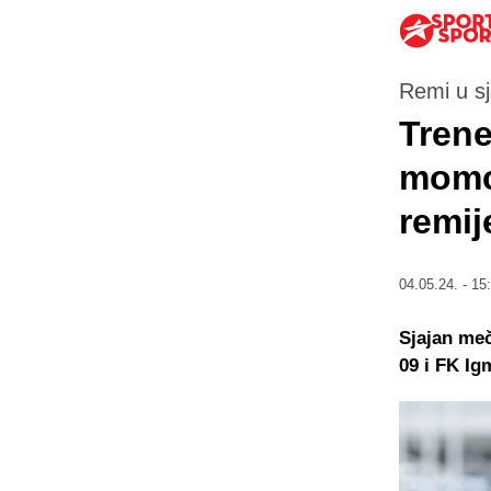
Remi u s
Trene
momci
remi
04.05.24. - 15
Sjajan meč
09 i FK Ig