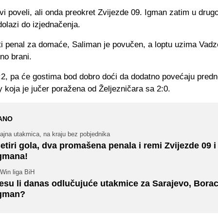
vi poveli, ali onda preokret Zvijezde 09. Igman zatim u drug
 dolazi do izjednačenja.
ti penal za domaće, Saliman je povučen, a loptu uzima Vadz
no brani.
2:2, pa će gostima bod dobro doći da dodatno povećaju pred
 koja je jučer poražena od Željezničara sa 2:0.
ANO
ajna utakmica, na kraju bez pobjednika
etiri gola, dva promašena penala i remi Zvijezde 09 i
gmana!
Win liga BiH
esu li danas odlučujuće utakmice za Sarajevo, Borac
gman?