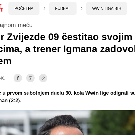
POČETNA
FUDBAL
WWIN LIGA BIH
jajnom meču
r Zvijezde 09 čestitao svojim
ma, a trener Igmana zadovo
jem
:40,
 u prvom subotnjem duelu 30. kola Wwin lige odigrali s
man (2:2).