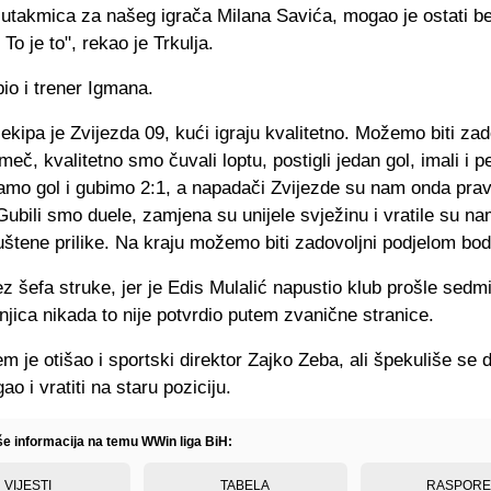
a utakmica za našeg igrača Milana Savića, mogao je ostati b
. To je to", rekao je Trkulja.
bio i trener Igmana.
 ekipa je Zvijezda 09, kući igraju kvalitetno. Možemo biti zad
eč, kvalitetno smo čuvali loptu, postigli jedan gol, imali i p
amo gol i gubimo 2:1, a napadači Zvijezde su nam onda pravi
ubili smo duele, zamjena su unijele svježinu i vratile su n
uštene prilike. Na kraju možemo biti zadovoljni podjelom bo
z šefa struke, jer je Edis Mulalić napustio klub prošle sedm
njica nikada to nije potvrdio putem zvanične stranice.
m je otišao i sportski direktor Zajko Zeba, ali špekuliše se 
o i vratiti na staru poziciju.
iše informacija na temu WWin liga BiH:
VIJESTI
TABELA
RASPOR