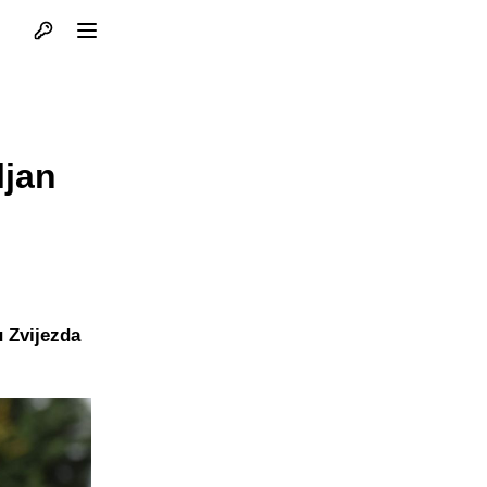
Otvori profil
Otvori meni
ljan
u Zvijezda