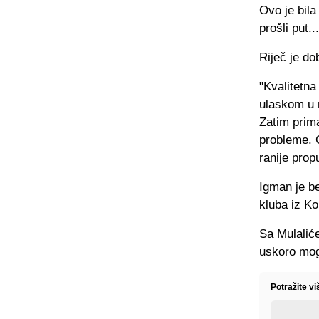
Ovo je bil
prošli put..
Riječ je do
"Kvalitetna
ulaskom u m
Zatim prim
probleme. G
ranije prop
Igman je be
kluba iz Ko
Sa Mulaliće
uskoro moga
Potražite v