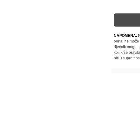
NAPOMENA:
K
portal ne može 
riječnik mogu b
koji krše pravi
biti u suprotnos