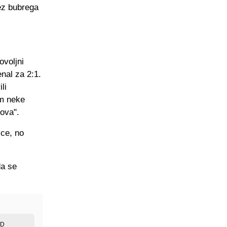
ez bubrega
ovoljni
enal za 2:1.
li
am neke
dova".
ice, no
da se
ED