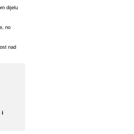
om dijelu
e, no
nost nad
 i