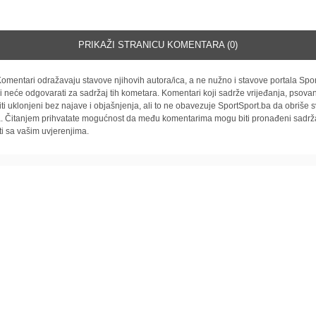
PRIKAŽI STRANICU KOMENTARA (0)
omentari odražavaju stavove njihovih autora/ica, a ne nužno i stavove portala Spor
i neće odgovarati za sadržaj tih kometara. Komentari koji sadrže vrijeđanja, psovan
iti uklonjeni bez najave i objašnjenja, ali to ne obavezuje SportSport.ba da obriše
la. Čitanjem prihvatate mogućnost da među komentarima mogu biti pronađeni sadrža
ti sa vašim uvjerenjima.