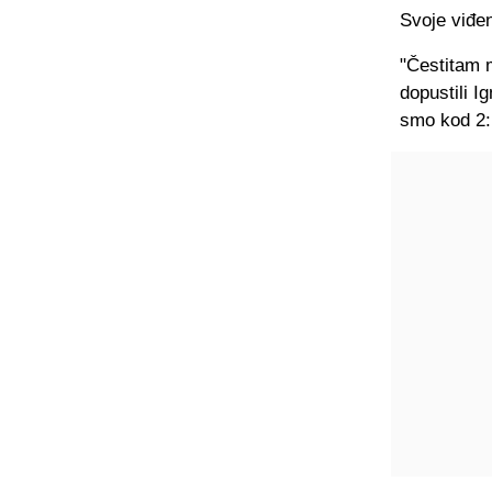
Svoje viđe
"Čestitam 
dopustili I
smo kod 2:1