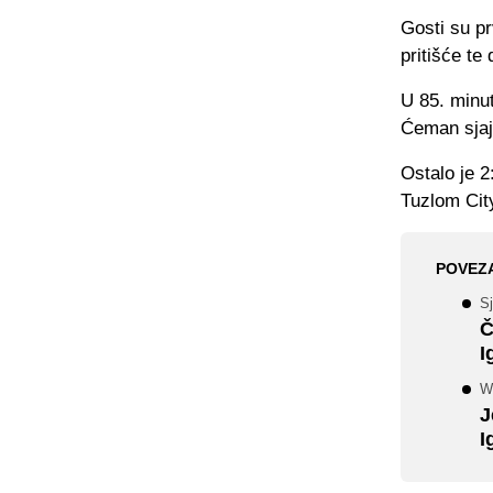
Gosti su pr
pritišće te
U 85. minu
Ćeman sjaj
Ostalo je 
Tuzlom City
POVEZ
Sj
Č
I
W
J
I