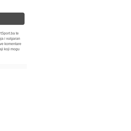
tSport.ba te
ja i vulgaran
 sve komentare
ji koji mogu