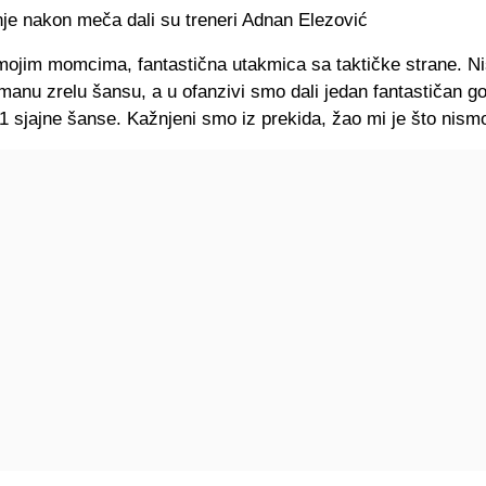
nje nakon meča dali su treneri Adnan Elezović
mojim momcima, fantastična utakmica sa taktičke strane. N
gmanu zrelu šansu, a u ofanzivi smo dali jedan fantastičan gol
 sjajne šanse. Kažnjeni smo iz prekida, žao mi je što nismo