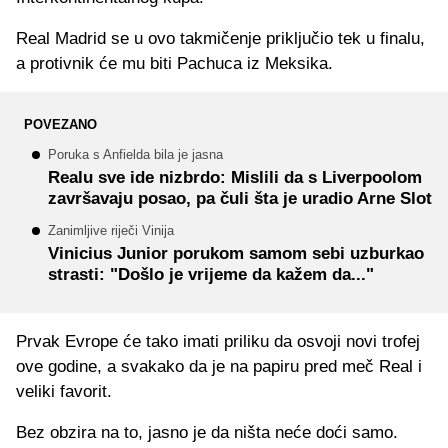
Real Madrid se u ovo takmičenje priključio tek u finalu,
a protivnik će mu biti Pachuca iz Meksika.
POVEZANO
Poruka s Anfielda bila je jasna
Realu sve ide nizbrdo: Mislili da s Liverpoolom
završavaju posao, pa čuli šta je uradio Arne Slot
Zanimljive riječi Vinija
Vinicius Junior porukom samom sebi uzburkao
strasti: "Došlo je vrijeme da kažem da..."
Prvak Evrope će tako imati priliku da osvoji novi trofej
ove godine, a svakako da je na papiru pred meč Real i
veliki favorit.
Bez obzira na to, jasno je da ništa neće doći samo.