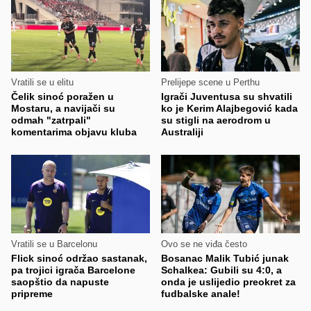
Vratili se u elitu
Prelijepe scene u Perthu
Čelik sinoć poražen u
Igrači Juventusa su shvatili
Mostaru, a navijači su
ko je Kerim Alajbegović kada
odmah "zatrpali"
su stigli na aerodrom u
komentarima objavu kluba
Australiji
Vratili se u Barcelonu
Ovo se ne viđa često
Flick sinoć održao sastanak,
Bosanac Malik Tubić junak
pa trojici igrača Barcelone
Schalkea: Gubili su 4:0, a
saopštio da napuste
onda je uslijedio preokret za
pripreme
fudbalske anale!