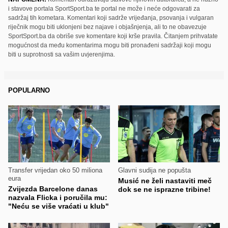
i stavove portala SportSport.ba te portal ne može i neće odgovarati za
sadržaj tih kometara. Komentari koji sadrže vrijeđanja, psovanja i vulgaran
riječnik mogu biti uklonjeni bez najave i objašnjenja, ali to ne obavezuje
SportSport.ba da obriše sve komentare koji krše pravila. Čitanjem prihvatate
mogućnost da među komentarima mogu biti pronađeni sadržaji koji mogu
biti u suprotnosti sa vašim uvjerenjima.
POPULARNO
Transfer vrijedan oko 50 miliona
Glavni sudija ne popušta
eura
Musić ne želi nastaviti meč
Zvijezda Barcelone danas
dok se ne isprazne tribine!
nazvala Flicka i poručila mu:
"Neću se više vraćati u klub"