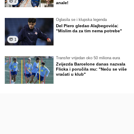
2
anale!
Oglasila se i klupska legenda
Del Piero gledao Alajbegovića:
"Mislim da za tim nema potrebe"
1
Transfer vrijedan oko 50 miliona eura
Zvijezda Barcelone danas nazvala
Flicka i poručila mu: "Neću se više
vraćati u klub"