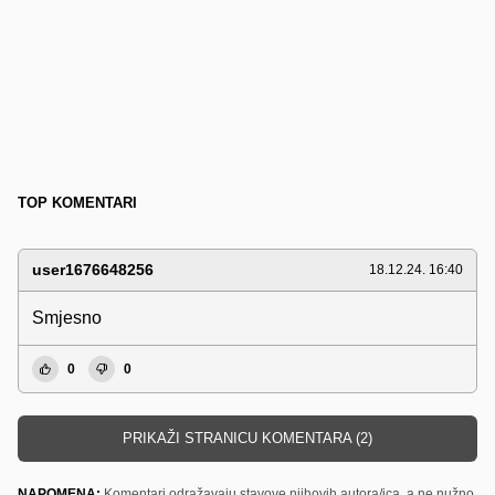
TOP KOMENTARI
user1676648256
18.12.24. 16:40
Smjesno
0
0
PRIKAŽI STRANICU KOMENTARA (2)
NAPOMENA:
Komentari odražavaju stavove njihovih autora/ica, a ne nužno