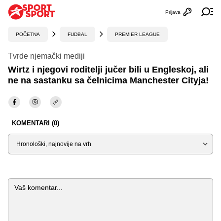
Prijava
Otvori profi
Ot
POČETNA
FUDBAL
PREMIER LEAGUE
Tvrde njemački mediji
Wirtz i njegovi roditelji jučer bili u Engleskoj, ali
ne na sastanku sa čelnicima Manchester Cityja!
KOMENTARI (0)
Sortiraj
Komentar