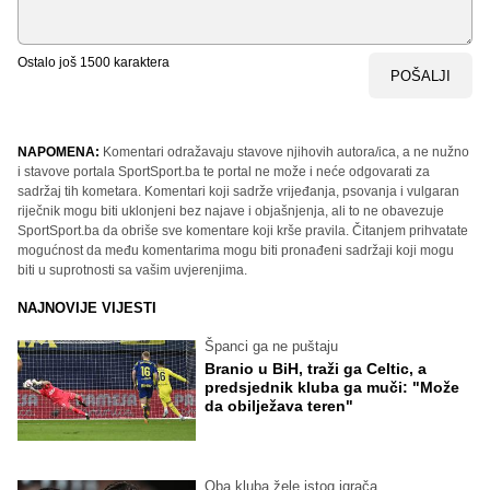
Ostalo još
1500
karaktera
POŠALJI
NAPOMENA:
Komentari odražavaju stavove njihovih autora/ica, a ne nužno
i stavove portala SportSport.ba te portal ne može i neće odgovarati za
sadržaj tih kometara. Komentari koji sadrže vrijeđanja, psovanja i vulgaran
riječnik mogu biti uklonjeni bez najave i objašnjenja, ali to ne obavezuje
SportSport.ba da obriše sve komentare koji krše pravila. Čitanjem prihvatate
mogućnost da među komentarima mogu biti pronađeni sadržaji koji mogu
biti u suprotnosti sa vašim uvjerenjima.
NAJNOVIJE VIJESTI
Španci ga ne puštaju
Branio u BiH, traži ga Celtic, a
predsjednik kluba ga muči: "Može
da obilježava teren"
Oba kluba žele istog igrača