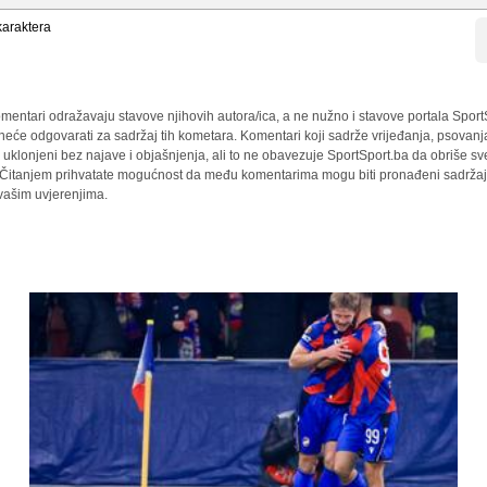
araktera
mentari odražavaju stavove njihovih autora/ica, a ne nužno i stavove portala Sport
 neće odgovarati za sadržaj tih kometara. Komentari koji sadrže vrijeđanja, psovanj
i uklonjeni bez najave i objašnjenja, ali to ne obavezuje SportSport.ba da obriše 
a. Čitanjem prihvatate mogućnost da među komentarima mogu biti pronađeni sadržaji
 vašim uvjerenjima.