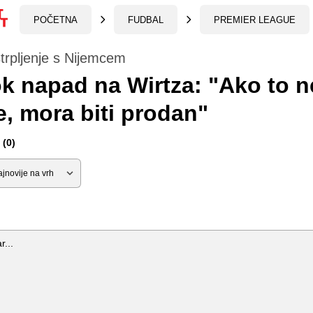
POČETNA
FUDBAL
PREMIER LEAGUE
trpljenje s Nijemcem
k napad na Wirtza: "Ako to n
e, mora biti prodan"
(0)