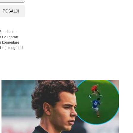
POŠALJI
Sport.ba te
a i vulgaran
sve komentare
 koji mogu biti