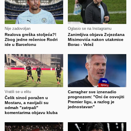
Nije zadovoljan
Oglasio se na Instagramu
Realova greška stoljeća?!
Zanimljiva objava Zvjezdana
Zbog jedne rečenice Rodri
Misimovića nakon utakmice
ide u Barcelonu
Borac - Velež
Vratili se u elitu
Carragher sve iznenadio
prognozom: "Oni će osvojiti
Čelik sinoć poražen u
Premier ligu, a razlog je
Mostaru, a navijači su
jednostavan"
odmah "zatrpali"
komentarima objavu kluba