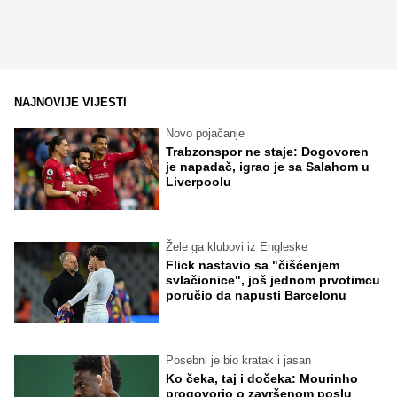
NAJNOVIJE VIJESTI
Novo pojačanje
Trabzonspor ne staje: Dogovoren
je napadač, igrao je sa Salahom u
Liverpoolu
Žele ga klubovi iz Engleske
Flick nastavio sa "čišćenjem
svlačionice", još jednom prvotimcu
poručio da napusti Barcelonu
Posebni je bio kratak i jasan
Ko čeka, taj i dočeka: Mourinho
progovorio o završenom poslu