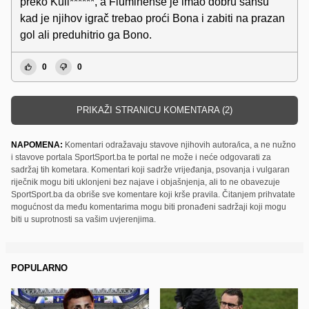
preko Kuli******, a Fluminense je imao dobru šansu
kad je njihov igrač trebao proći Bona i zabiti na prazan
gol ali preduhitrio ga Bono.
0
0
PRIKAŽI STRANICU KOMENTARA (2)
NAPOMENA:
Komentari odražavaju stavove njihovih autora/ica, a ne nužno
i stavove portala SportSport.ba te portal ne može i neće odgovarati za
sadržaj tih kometara. Komentari koji sadrže vrijeđanja, psovanja i vulgaran
riječnik mogu biti uklonjeni bez najave i objašnjenja, ali to ne obavezuje
SportSport.ba da obriše sve komentare koji krše pravila. Čitanjem prihvatate
mogućnost da među komentarima mogu biti pronađeni sadržaji koji mogu
biti u suprotnosti sa vašim uvjerenjima.
POPULARNO