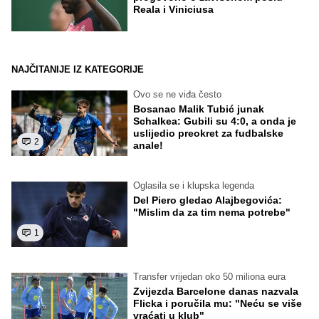
Reala i Viniciusa
NAJČITANIJE IZ KATEGORIJE
Ovo se ne viđa često
Bosanac Malik Tubić junak
Schalkea: Gubili su 4:0, a onda je
uslijedio preokret za fudbalske
2
anale!
Oglasila se i klupska legenda
Del Piero gledao Alajbegovića:
"Mislim da za tim nema potrebe"
1
Transfer vrijedan oko 50 miliona eura
Zvijezda Barcelone danas nazvala
Flicka i poručila mu: "Neću se više
vraćati u klub"