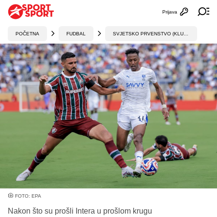
Prijava
Otvori profi
Ot
POČETNA
FUDBAL
SVJETSKO PRVENSTVO (KLUBOVI)
FOTO: EPA
Nakon što su prošli Intera u prošlom krugu