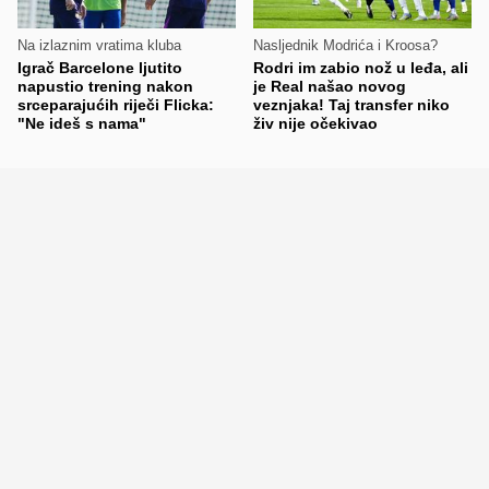
Na izlaznim vratima kluba
Nasljednik Modrića i Kroosa?
Igrač Barcelone ljutito
Rodri im zabio nož u leđa, ali
napustio trening nakon
je Real našao novog
srceparajućih riječi Flicka:
veznjaka! Taj transfer niko
"Ne ideš s nama"
živ nije očekivao