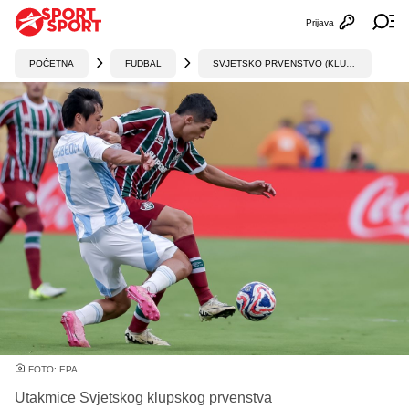
Prijava
Otvori profi
Ot
POČETNA
FUDBAL
SVJETSKO PRVENSTVO (KLUBOVI)
FOTO: EPA
Utakmice Svjetskog klupskog prvenstva