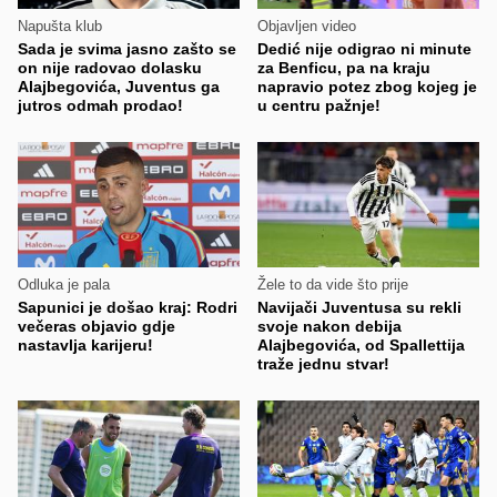
Napušta klub
Objavljen video
Sada je svima jasno zašto se
Dedić nije odigrao ni minute
on nije radovao dolasku
za Benficu, pa na kraju
Alajbegovića, Juventus ga
napravio potez zbog kojeg je
jutros odmah prodao!
u centru pažnje!
Odluka je pala
Žele to da vide što prije
Sapunici je došao kraj: Rodri
Navijači Juventusa su rekli
večeras objavio gdje
svoje nakon debija
nastavlja karijeru!
Alajbegovića, od Spallettija
traže jednu stvar!