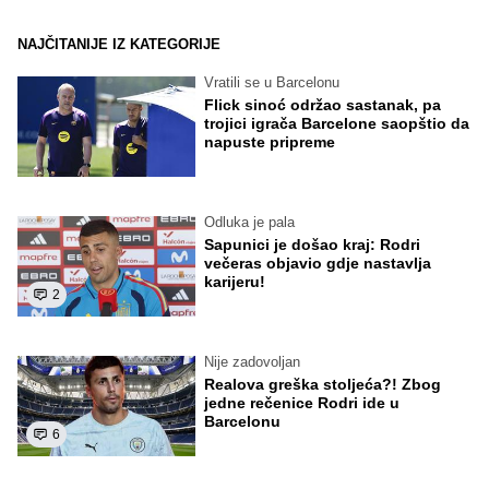
NAJČITANIJE IZ KATEGORIJE
Vratili se u Barcelonu
Flick sinoć održao sastanak, pa
trojici igrača Barcelone saopštio da
napuste pripreme
Odluka je pala
Sapunici je došao kraj: Rodri
večeras objavio gdje nastavlja
karijeru!
2
Nije zadovoljan
Realova greška stoljeća?! Zbog
jedne rečenice Rodri ide u
Barcelonu
6