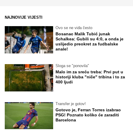
NAJNOVIJE VIJESTI
Ovo se ne viđa često
Bosanac Malik Tubić junak
Schalkea: Gubili su 4:0, a onda je
uslijedio preokret za fudbalske
anale!
Sloga se "ponovila"
Malo im za sreću treba: Prvi put u
historiji kluba "niče" tribina i to za
400 ljudi
Transfer je gotov!
Gotovo je, Ferran Torres izabrao
PSG! Poznato koliko će zaraditi
Barcelona