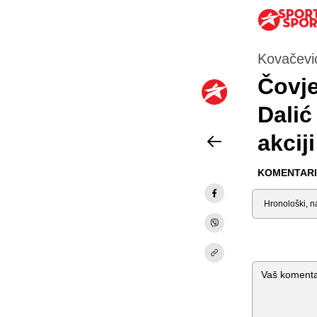
Kovačevi
Čovje
Dalić
akcij
KOMENTARI 
Sortiraj
Komentar