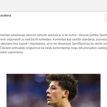
araktera
mentari odražavaju stavove njihovih autora/ica, a ne nužno i stavove portala Sport
 neće odgovarati za sadržaj tih kometara. Komentari koji sadrže vrijeđanja, psovanj
i uklonjeni bez najave i objašnjenja, ali to ne obavezuje SportSport.ba da obriše 
a. Čitanjem prihvatate mogućnost da među komentarima mogu biti pronađeni sadržaji
 vašim uvjerenjima.