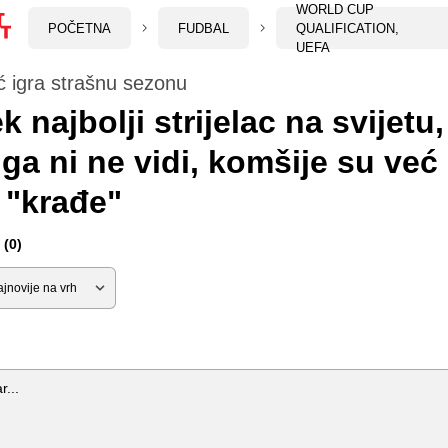
WORLD CUP
POČETNA
FUDBAL
QUALIFICATION,
UEFA
ć igra strašnu sezonu
k najbolji strijelac na svijetu,
 ga ni ne vidi, komšije su već
i "krađe"
(0)