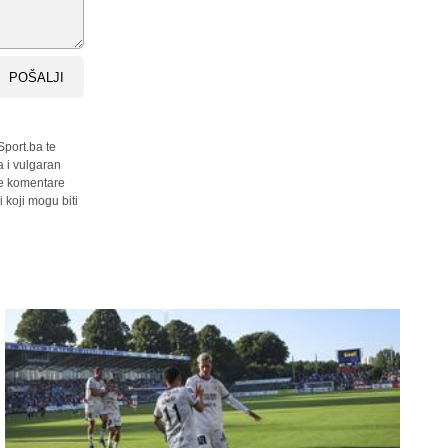
POŠALJI
Sport.ba te
a i vulgaran
sve komentare
 koji mogu biti